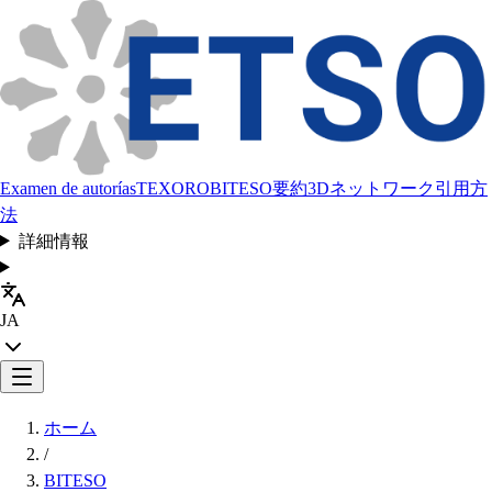
Examen de autorías
TEXORO
BITESO
要約
3Dネットワーク
引用方
法
詳細情報
JA
ホーム
/
BITESO