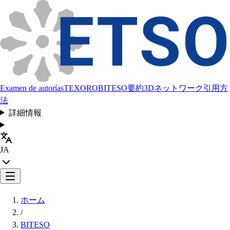
Examen de autorías
TEXORO
BITESO
要約
3Dネットワーク
引用方
法
詳細情報
JA
ホーム
/
BITESO