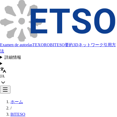
Examen de autorías
TEXORO
BITESO
要約
3Dネットワーク
引用方
法
詳細情報
JA
ホーム
/
BITESO