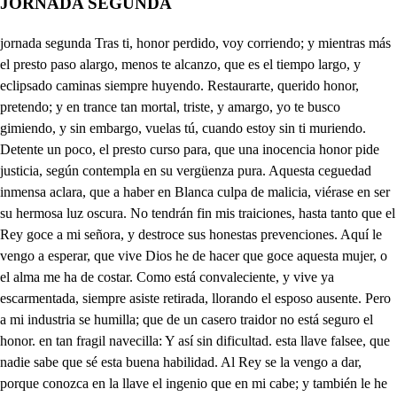
JORNADA SEGUNDA
jornada segunda Tras ti, honor perdido, voy corriendo; y mientras más el presto paso alargo, menos te alcanzo, que es el tiempo largo, y eclipsado caminas siempre huyendo. Restaurarte, querido honor, pretendo; y en trance tan mortal, triste, y amargo, yo te busco gimiendo, y sin embargo, vuelas tú, cuando estoy sin ti muriendo. Detente un poco, el presto curso para, que una inocencia honor pide justicia, según contempla en su vergüenza pura. Aquesta ceguedad inmensa aclara, que a haber en Blanca culpa de malicia, viérase en ser su hermosa luz oscura. No tendrán fin mis traiciones, hasta tanto que el Rey goce a mi señora, y destroce sus honestas prevenciones. Aquí le vengo a esperar, que vive Dios he de hacer que goce aquesta mujer, o el alma me ha de costar. Como está convaleciente, y vive ya escarmentada, siempre asiste retirada, llorando el esposo ausente. Pero a mi industria se humilla; que de un casero traidor no está seguro el honor. en tan fragil navecilla: Y así sin dificultad. esta llave falsee, que nadie sabe que sé esta buena habilidad. Al Rey se la vengo a dar, porque conozca en la llave el ingenio que en mi cabe; y también le he de avisar, que entrando por el jardín, hay menos dificultad. Perdido honor descansad, que espero un dichoso fin. Si no me engaño, es aquel que allí está; llegarme quiero. Palisandro, el escudero es este. . Sin duda es él. Paréceme, que turbado, y receloso se llega, algún interés le ciega; quiero hablarle disfrazado, diciéndole, que el Rey soy, que algo el corazón sospecha. Mucho la industria aprovecha; es el Rey? . Sí. . Desde hoy tienes segura la entrada; porque esta llave que ves ha de humillar a tus pies aquesta Blanca obstinada. Hay falsedad semejante! Mas mi pecho te promete. (te, De dónde es? . De su retre- y con la demás bastante, para que entres tan seguro, que nadie pueda estorbarte. Traidor, así he de premiarte, que no es bien viva un perjuro. Muerto soy. . Aquí tendrán fin tus traiciones, y enredos, que no están los brazos quedos, donde hay un traidor Aman. Ya el miserable expiró, quiérole aquí retirar, porque al Rey he de aguardar: que traición más vil se vio! Ya vivo desengañado, de que en Blanca mal podía caber, siendo sangre mía, la traición que he sospechado. Tirano Rey, que procuras de esta simple corderilla; pues la ves, cual tortolilla, ablandando peñas duras? Cómo, cruel, no te mueve ver destilar hilo a hilo más perlas que cría el Nilo, entre peñascos de nieve? Qué bárbaro en el Brasil, o rústico Sayagues, se te iguala, Rey Ingles? Rey dije? Nerón Géntil! Ruido en la calle siento, él será, sin duda alguna; ayudame Blanca Luna, abominando su intento. Por qué ojos me matáis, si vida darme podéis? no advertís que me tenéis rendido, pues me abrasáis? Si crueles os mostráis, en lugar de ser piadosos, celestes Soles hermosos, como podré yo miraros, si temo que han de enojaros mis suspiros amorosos? Templad en las niñas bellas (claros espejos del Sol) el rigor, pues el crisol del cielo se mira en ellas. Humillense las estrellas; y cuando la blanca Trivía ablande el rigor de Livia, os ofrezca, hermosos ojos, su luz Fébea en despojos, pues la vuestra al orco alivia, Que no miréis con rigor, dormidos ojos, os pido, pues veis os mira rendido mi interno llanto, y dolor, sombra de ese resplandor es mi bien, después que os vi, que como el alma ofrecí a vuestra veldad divina de esa vista Serafina reservo el ser que hay en mí. En este simple retrato sois, no siendo originales, dos luceros celestiales ojos de aquel rostro ingrato, Sois de benévolo trato al parecer ojos caros, por ser en velleza raros; pero vistos, sois de suerte, que solo en darme la muerte os mostráis no ser avaros. De hermosos os dan la palma; y sin duda es por mostrarme, que hago mal en fatigarme viviendo mi gusto en calma. Rescatar quisiera el alma de tan dura sugeción; pero es tal mi obstinación, que con darme bellos ojos, penas, tristezas, y enojos descanso en vuestra prisión. Es posible que a piedad no os mueve mi fuego eterno, y que queráis ser infierno de mi amor, gran crueldad! Ojos, el rigor templad, porque no puede sufrir mi pecho tanto morir, o acabadme de una vez, pues no hay tan severo juez que atormente con vivir. Qué embebecido que viene! aún no me ha echado de ver; el Rey es, y al parecer unretrato le entretiene, Un hombre, y arrebozado guarda de Blanca la puerta, si la razón me despierta es el Marqués disfrazado. En la presencia, y el talle muestra ser él, pues por Dios, que estamos solos los dos, y por testigo la calle. Pero, no es temeridad ver al Marqués lastimado, y aguardarle confiado en mi necia ceguedad. Llegarme quiero. . Quédate que a mí se viene. . Quien va? El que arrebozado está. Diga quién es? . Por mi fe que estáis gracioso. . Acabad? Paso, no tanto rigor, que el Rey solo es superior donde Reina cuálidad. Yo se que tengo poder para hacer que me digáis, quien sois, o que os descubráis. Concedo que puede ser; pero que os importa a vos saber que quiero, y quien soy? Un ladrón buscando voy de mi honor. . Bueno por Dios!) aqueste es el Almirante. Y pienso, pues disfrazado me habláis, que sois el culpado; o si no, su semejante. Yo jamás ladrón he sido. Mirad bien lo que decís. Corazón, que esto sufris! Hidalgo, que os vais os pido, porque os pienso descubrir. Que me vaya, mal prodré: y si me descubrose que os habéis de arrepentir. Cuando el mismo Rey pusiera las plantas en este puesto, Cuanto, y más, que es tan compuesto, que a su virtud ofendiera si cosa tal de él pensara. Yo con el valor que heredo de mi sagre, decir puedo, que de la calle le echara. Supuesto pues que sabéis mi resolución, os ruego, que dejéis el puesto luego. Mal por Dios me conocéis. Porfiado sois. . Vos necio? Sin duda alguna, ignoráis quien soy, pues así me habláis. Vuestra arrogancia desprecio. Advertid, que en la justicia es el primer atributo, fuerza, y poder absoluto: Ya ha llegado a mi noticia, Pero justicia soy yo, y con poder, que pudiera, hacer, si me descubriera, que callasedes. . Vos? Yo. Que a justicias arrogantes se ha de perder el respeto. Para que, si sois discreto, dais excusas ignorantes? Cuando esta calle tuviera salida, yo os disculpara; pero él no haberla, declara que vuestra malicia espera lo que es justo que yo evite. Oh justicia porfiada! Caballero, aquesta espada con la de Enrique compite: Y pues que mi cortesía puede tan poco con vos, que no os mueve; vive Dios que ha de vencer mi porfía. Ya me voy. . Será acertado. Valor tenéis. . Más tuviera, si ocasión se me ofreciera. Bien aquí lo habéis mostrado. irme conviene, y perder, , la ocasión que el escudero me ofrecio. De rabia muero. Que si llega a conocer que el Rey soy, el Almirante podrá culpar mi intención; que a él le sobra razón, y yo soy Rey, aunque amante. . El Rey se ha ido corrido, y como es discreto, y sabio, sufrio de mi justo agravio el responderle atrevido. Bien puede ser que entendiese que yo no le conocía: que a saber que sí, podría darme ocasión que me fuese. No le culpo en que bien quiera, que una cuartana de amor, como es tanto su rigor, la sangre más quieta altera; Pero culpo el imprudente proceder su obstinación, y ver que tan sin razón ofenda al Marqués valiente. Pues bastaba ser mi yerno para que fe le guardase, y arrepentido enmendase de su vida el mal gobierno, A Blanca quisiera entrar a ver; pero recogida la considero, y rendida del contino suspirar. Quiero, fingiendo la traza del traidor que aquí maté, ver el amor firme, y fe que un pecho ta casto abraza. . Jardín bello, y hermoso, de tan diversas flores adornado vuestro círcuito umbroso: (do, que más parece ser cielo estrella. o celestes tápices vuestras varias colores, y matices. Dejad la hermosa vista, el olor, la apariencia, y las colores, que un pecho no conquista res, con tristeza, y dolor hermosas flo- si no melancolías: profundo centro de las penas mías. Rosa, que el Mayo verde dáis en tributovuestro olor suave, y en el estío pierde su gallardía, y la belleza grave: fuego os da el pecho mío, más riguroso que el del seco estío. Cándidas azucenas, (uadas que aquí más parecéis sierras ne- de blanco aljófar llenas, violetas pagizas, y moradas; hermosos alelies, que excedéis a las perlas yrubies. Clavel, siendo amatiste, lirios vistosos, que robáis al cielo la color con que viste su inaccesible, y transparente velo: olorosas mezquitas, (tas. en la hermosura, y parecer perfe- Rosas de Alexandría, jazmines olorosos, y preciados, aguas, cuya armonía (dos corriendo entre peñascos jáspea- publicáis murmurando, (do. que ausente de mi Sol vivo penan. Quiero, y manso arroyuelo que entre conchas de nacar, y orien- perlas rompéis el hielo, (tales que engendra en el Invierno los bellos de aquesta fuente, (cristales siendo otro argos vos de su corrien- Laureles que del rayo (te. celeste no teméis, ni a sus centerlas. y desde el Junio al Mayo mostráis las verdes ojas ser más que ricas esmeraldas (bellas. (naldas. de quien hace la aurora mil guir- Si a compasión os muevo, mostrad el sentimiento que requiere quien con tormento nuevo ausente de su amado esposo muere y vistanse de luto, (to. jardín, fuente, laurel, arroyo, y fru- Sola está, y desuelada. del contino padecer. Hay querida hija amada! solo desdichada en ser de un Rey tirano estimada. Considero tu aflicción, y siento con tanto extremo ver tu suprema aflicción tan mal lograda, que temo. he de ser otro Sansón, que como el hizo, derrive el templo de Mármol Pario (aunque del gusto me prive) a este Rey, fiero contrario de la lealtad que en ti vive. Ruido siento, ay de mi triste! un hombre se ha entrado aquí, ola gente? . Mal resiste, mi aflicción el frenesí que en ver tus ojos me diste. Cielo hermoso, y soberano el Rey soy, no te alborotes. Pues qué pretendes tirano? Que aunque de cruel me notes conozcas no está en mi mano este agravio que te hago: porque amor del ser me priva; da a mi aflicción justo pago, si no permitís que viva en el infernal estrago. No ardio la invencible Roma, Blanca, como arde mi pecho, ni