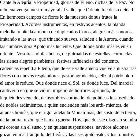
Cante la Alegría la Properidad, glorias de Fileno, dichas de la Paz. No rabuena venga nuestro mayoral al valle, que Oriente fue de su deidad. En hermosos campos de flores le da muestras de sus frutos la Prosperidad. Acordes instrumentos, en festivos acentos, la olanda melodía, repite la armonía de duplicados Coros, alegres más sonoros, imitando a las aves, que trinando suaves, saluden a la Aurora, cuando las cumbres dora Apolo más luciente. Que donde brilla más es en su oriente. ̱ Vosotras, ninfas bellas, de guirnaldas de estrellas, coronadas las sienes alegres parabienes, festivas influencias del contento, cadencias repetid a Fileno, que de este valle ameno vuelve a ilustrar las flores con nuevos resplandores: pastor agradecido, feliz al patrio nido el amor le reduce. Que donde nace el Sol, es donde luce. Del marcial cautiverio en que se vio mi imperio de horrores oprimido, de inquietudes vencido, de asombros coronado; de políticas iras asediado de nobles ardimientos, a quien encienden más los ardí- mientos. de airadas tiranías, que el rigor adelanta Monarquías; del susto de la tierra, de la mortal razón que llaman guerra. Hoy, que de este disgusto se mira mi corona sin el susto, y en quietas suspensiones. navticos alciones gozan en mar tranquilo del León, y las lises grato asilo, y los robustos muros de verse sin defensa más seguros, ya de Velona, y Marte la escuela más perdida con el arte, que sus caducas glorias. de muertes se componen las victorias. Abrale sus trofeos. esta antorcha, que enciende mis deseos, y su ligera llama corone de esplendores a mi fama: no le deje instrumento, que boraz le perdone su ardí- miento: airado le consuma; cuanto incluye sangriento, cuan- to suma el Dios de las batallas, que el logro de perdeerlas es ganarlas. De este ramo reciba parabienes la tierra, pues la oliva feliz anuncio ha sido de la gustosa paz que ha conseguido, que mi amorse la ofrece, por ver que ya Fileno la enriquece, dejando sesegados, los campos alterados del Pastor de los lirios, que del cielo a florecer bajaron en el suelo Católicos pendones. Gerusalén os llama a más blasones, no apure el Cristianismo los sagrados caudales del Bau- tismo: no eclipséis más sus luces, vatallando las Cruces con las Cruces: triunfad del Otomano, rescatad el tesoro soberano de aquel, que por más suerte nos quiso dar la vida con su muerte a esta guerra; o sin boca la Paz; que aunque me toca, solo el común sosiego el Católico fuego; cebado en la heregia, dilata de la Paz. la Monarquía en tropas sonorosas, tejiedo ramos, y esparciendo rosas, Celebre el Alegría del Valle el mejor día, Prosperidadlamante, las glorias de Fileno alegre cante numerosas cadencias, repitán diferencias: llegad, salid al triunfo, que dichoso Fileno le engrandece más glorio. so. Llegad, salid, veréis como gallardo. le acompaña Lisardo, cuyo noble desvelo engendra los aciertos de su celo del Cetro, o del cayado, descanso más seguro es su cuidado, que a la Real fatiga el mérito de afanes solo obliga. dígalo su rebaño, esento de las fieras sin engaño, repita agradecido. Que el eco de la Paz es el valido: llegad, salid festivas de laureles, y olivas, coronadas las sienes. a darle parabienes. al Mayoral del Valle; porque mi voz con vuestro acento calle Que a Fileno le llore ausente Madrid, como el Valle le via, que se me da a mí: como el Valle le via, que se me da a mí. Que amante su bella esposa. sepa su ausencia sentir; pues de pasiones del alma no se libra un Serafin: que qué se me da, conmo presto le mire, que se me da a mí. Que Prospérito dichoso, muy discreto allá entre sí llore el ausencia del padre con su modo de reír; que que se me da, pues lo balla, y lo ríe, que se me da a mí. . Que la bella cagaleja por el Retiro feliz vaya a pedir en Atocha lo que ella sabe pedir; que que so me da, si con gracia lo alcanza, que se me da a mí Que Mariana Teresa, mar de hermosura feliz, por la cuaresma les dé a sus padres un delfín; que sermelda, aunque coman de carne, que se me da a mí. Zagales, vuestra alegría bien descubre en el festejo el fino amor, que en el Valle- ilustra los nobles pechos. En mi atención su fineza se sabe labrar los premios, que era culpa de la fe, no estar al cariño atento. Porque logréis de la Paz los frutos con más sosiego, do mi cabaña apacible dejé mi dorado techo, el cuidado de Lisardo. anticipó los aciertos, al mayoral de los lirios fue a buscar en sus linderos, la despura de los prados ajustó, de cuyo acuerdo de tantas sangrientas lides las quietudes sucedieron de las fértiles dehesas, en cuyos campos amenos solo se lograva el fruto de mortales escarmientos. Ya la flor, que del Aurora, copa olorosa el aliento del nacar le bebeen perlas los resplandores primeros, feliz se asegura el fruto, sin susto, de que el grosero pirata de su hermosura le robe el fragante aseo ya el labrador, que a la tierra la rompe el pesado pecho, dorando con rubios granos cuanto le descubre el rayo de las esperanzas verdes, a la posesión atento le sabrá pagar el Julio cuanto le prestó al Enero, sin que le asusten los robos, ni los ganados sangrientos le disipen de sus mieses, ni las aristas, que el cierzo, porque las mece en espigas, se dejan llevar del viento. Ya la vida será vida, aunque a los nobles alientos de ilustre furor llevados sus heredados esfuerzos, bizarros no les asusta de la muerte el triste ceño, porque la gloria del triunfo hace sus horrores vellos; solo a gran costa se adquieren soberanos privilegios, que a no ser los muertos más, fueran los blasones menos: ya nuestras mansas ovejas de esmeraldas que pacieron, darán en dulce tribu líquida plata sus pechos, esquilmarán el bellón para tejidos aleos al Mayo de blancos copos, nevado adorno del tiempo, en opulencias Otubre el licor más alagueño de ruda planta exprimido, mejorado con el tiempo, llenará sediento a Vaco los artificiosos senos. La quieta unión de los campos confirmamos, y hoy, Liseno, a quien más que por la Paz, la razón del parentesco obligó, a que yo le diese a nuestra sangre, atendiendo a Tirle, mi amada hija, por no haber en todo el Reino cagal, que más la merezca, ni esposa, que a sus afectos dé nobleza, y hermosura íguale en merecimientos, que no perturba la guerra, ni se opone a lo sangriento a la política amante de soberanos pretejtos. Las razones de las iras se quedan en el denuedo, los rencores no derogan los amantes fundamentos, los fueros de las vatallas no quitan de amor los fueros, que la discordia no triunfa jamás del merecimiento, y el odió común del campo no aparra al amor del pecho. Volved, mirad las riberas, que en hermosos lucimientos sus márgenes, coronadas se miran en el espejo de aquel cristal, que retrata competencias de los Reinos en herinosas confusiones los adornos compitiendo. Mirad de montes de pluma varajados elementos, el aire ocupa la tierra, la tierra en el agua vemos, y en los ojos del cariño el aire, el agua, y el fuego en lucidas confusiones. de los costosos alientos, tropas, que a la Primavera más colores añadieron, las repartidas familias de finezas se vistieron; gala, que el tiempo eterniza en la sangre de sus dueños, la fatiga del cayado, el grave prolijo peso descansa de los afanes. en las lealtades del Reino. Que bien sería aquel, que logra a costa de mucho empeño de lo vistoso el aplauso, que se labra el lucimiento: el que atesora, que adquieres más, que enriquecer deseos, labrándose en la ambición castigos de su heredero, disculpado el que no puede queda en el conocimiento, pues luce tanto en el noble, como la gala el afecto. Mirad de las alquerias. los repetidos festejos, que son de sus corazones sin artificio los fuegos. Mirad en diversos lazos . al son de los instrumentos, lazos que forma el amor, para quedarse más preso. Mirad el hermoso cerco. del Sol a pedazos hecho; sin que en extremos peligre; viendo al Sol hacer extremos. Mirad, gallardos layanes, de los partos que da el Duero en apacentadas iras, castigar lo que pacieron. Mirad diversas cuadrillas, . variando los alientos, diferenciarse a matices solamente los aciertos. Corred, triunfad, repetid, toros, cañas, danzas, fuegos, músicas, máscaras, motes, y en la confusión de afectos los ojos, y los oídos, reparando, y conociendo lo que se escucha; y se mira, ya en galas, y ya en conceptos, ni se dé el premio a la vista, ni a los oídos el premio; que en competencias amantes, que en recíprocos deseos, el que no venza ninguno; es el mayor lucimiento. ̱. Todos aplaudid festivos. las caricias de Fileno. A la dicha de la Paz, debe el Valle aqueste afecto. Dese el premio a los ojos, que han merecido por Fileno el aplauso de lo bien visto. Désele a los oídos por lo que oyen, que la vista no escucha . los corazones. Aunque nos condenase Cancilleria, la tenuta en los ojos . tendrán en vista. Por lo bien que le sueñan estos aplausos, el oído; la borla, lleva en los grados. Dejad, alegres cagales, tan amantes argumentos sonoras guien las tropas a la cabaña. . De nuevo la Prosperidad me llama a prevenir más festejos a mi mayoral. . Festivo te seguirá mi contento. Oh como enseñan amantes en los nobles ardimientos, que en el cariño del valle, será mi amor el primero. La Paz denorte os asiste, que en los amantes festejos, siendo la Paz quien alumbra se logran los lucimientos. Al arma, regocijos, a la batalla, afectos no malogre la dicha, lo que le debe al tiempo, que dichas, y afectos, finezas malogran, si no son el tiempo. Apacibles valles, erizados montes, Diana os invoca, diosa de los bosques. Los partos que ofrecen las grutas feroces, sean de Fileno escarmientos nobles. Sangrientas campañas, teñidas de horrores, teatros funestos de ilustres campeones. Coronado bruto, que veloz compones en la frente ruda, los años que corres. Marte, deesterrado del enojo noble ofendido os deja de ver, que os coronen de la Pazguirnaldas, que al laurel se oponen. La garza, que al aire las plumas descoge, el saere a sus plantas los vuelos le postre. Ya los ecos roncos del parche, y el bronce, gozarán del ocio