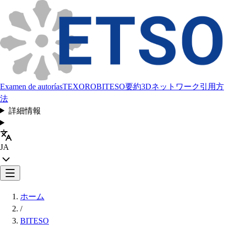
Examen de autorías
TEXORO
BITESO
要約
3Dネットワーク
引用方
法
詳細情報
JA
ホーム
/
BITESO