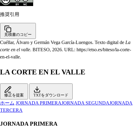
推奨引用
見積書のコピー
Cuéllar, Álvaro y Germán Vega García-Luengos. Texto digital de
La
corte en el valle
. BITESO, 2026. URL: https://etso.es/biteso/la-corte-
en-el-valle.
LA CORTE EN EL VALLE
修正を提案
TXTをダウンロード
ホーム
JORNADA PRIMERA
JORNADA SEGUNDA
JORNADA
TERCERA
JORNADA PRIMERA