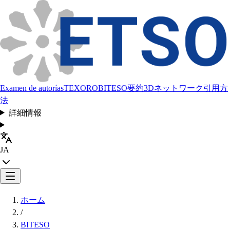
Examen de autorías
TEXORO
BITESO
要約
3Dネットワーク
引用方
法
詳細情報
JA
ホーム
/
BITESO