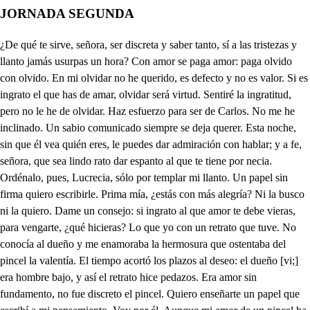
JORNADA SEGUNDA
¿De qué te sirve, señora, ser discreta y saber tanto, sí a las tristezas y llanto jamás usurpas un hora? Con amor se paga amor: paga olvido con olvido. En mi olvidar no he querido, es defecto y no es valor. Si es ingrato el que has de amar, olvidar será virtud. Sentiré la ingratitud, pero no le he de olvidar. Haz esfuerzo para ser de Carlos. No me he inclinado. Un sabio comunicado siempre se deja querer. Esta noche, sin que él vea quién eres, le puedes dar admiración con hablar; y a fe, señora, que sea lindo rato dar espanto al que te tiene por necia. Ordénalo, pues, Lucrecia, sólo por templar mi llanto. Un papel sin firma quiero escribirle. Prima mía, ¿estás con más alegría? Ni la busco ni la quiero. Dame un consejo: si ingrato al que amor te debe vieras, para vengarte, ¿qué hicieras? Lo que yo con un retrato que tuve. No conocía al dueño y me enamoraba la hermosura que ostentaba del pincel la valentía. El tiempo acortó los plazos al deseo: el dueño [vi;] era hombre bajo, y así el retrato hice pedazos. Era amor sin fundamento, no fue discreto el pincel. Quiero enseñarte un papel que escribí a mi pensamiento. Voy por él. Aunque mi amor de un pincel ha procedido, grande fue, pues no ha podido templarse con mi valor. Quien me obliga a padecer con beldad tan superior, si sufrir este rigor, algo pueda merecer, sin reconocer mi ser, dame. Porcia, algún favor. Si es no quererte mi amor, ¿el favor cuál ha de ser? Ese será en quien desato de tu pecho la crueldad. ¿Quién os dio esa libertad, atrevido, necio, ingrato, lleno de soberbia vana, sin razón, justicia y ley? ¿Por la privanza del Rey, que podrá faltar mañana, a mi pecho habéis perdido el respeto? Esos rigores me dan, Porcia, más temores, y la cinta que atrevido quité, el pecho estima en más que si tú misma la dieras, y no quiero que me quieras, pues no queriendo me das más favor, más ocasión de quererte, y siendo así no podrá faltar en mí contento y delectación. Si aborreciéndote estás con fortuna tan segura, larga será tu ventura, pues no te querré jamás. Y si el listón por robado más estimación te dio, estoy por dártelo yo, para no verle estimado. No podré perder si tienes tanta gloria en tus rigores, que desdeñan tus favores y dan favor tus desdenes. ¿No me dijiste estos días que no querías casarte? Dime: ¿qué pudo obligarte? Cansadas majaderías. Tú has tragado ya lo necio y lo hermoso te agradó, por eso te dije yo que de nada hagas desprecio. Hoy un papel recebí que al terreno me obligó venir, y le traigo yo; el billete dice así: "Al marqués Héctor fingido: Señor Marqués, cierta dama que en las lenguas de la fama os tiene ya conocido, esta noche os desafía a los balcones del mar, a discurrir y parlar de amor y filosofía." ¡Cuerpo de tal, y qué fea la bellaca debe ser! Mujer sabia no es mujer, fuerza es que un demonio sea. Antípoda de la Infanta, ¿quién te mete a bachillera? Pienso que Carlos espera. Esa novedad espanta a mí misma ; quien solía ver a Enrico por aquí, ¿se atreve a tal? Vence así tu mucha melancolía, y admire tu discreción el que admiró tu inocencia. ¡Con qué esquiva repugnancia vengo a esta conversación! ¿Sois vos Héctor el marqués? El mismo que habéis nombrado, y el que será afortunado si acierta a serviros es. ¿Quién dudará, señor mío, que vengáis con vanagloria, seguro de la victoria de aqueste mi desafío? Pues, como dice Platón, aunque agudo suele ser el ingenio en la mujer, nunca iguala al del varón. Y más siendo singular como el vuestro, aunque podré decir que os desafié a aprender y no a enseñar. Y siendo así no podéis teneros por vencedor, que yo aprenderé, señor, porque vos enseñaréis. Con cuatro bachillerías te ha pagado de antuvión, pero en la conversación dirá mil majaderías. ¡El Infante está perdido! Antes, por estas razones, es justo que te corones con despojos del vencido. Y no es razón desigual, porque las cosas que son más extrañas y excepción de una regla general suelen ser más eminentes, y por esta causa fueron las mujeres que supieron admiración de las gentes; que obrando Naturaleza un milagro, dio a entender la fuerza de su poder. ¿Y quién dijo a Vuestra Alteza, digo a Vuestra Señoría, que yo ese milagro fui? En hablando conocí la fuerza y la valentía del ingenio. A lisonjero os voy, señor, condenando, porque quien entra alabando sin reconocer primero en qué méritos estriba su alabanza, o lisonjea o el mérito no desea de su buena estimativa. Es así; pero si vemos que amor, aquello que aplace, del entendimiento nace, y gustando amor de extremos hoy nos mata y nos inclina de repente, hecho instrumento, como rayo más violento, la hermosura peregrina; claro está que sí procede de lo amado nuestro amor, reconociendo el valor de lo propio, pues se puede reconocer los extremos de algún objeto excelente, pues si amamos fácilmente, fácilmente aborrecemos. Como filósofo habláis, porque es inferir discreto la causa por el efecto; pero en una cosa erráis: el ejemplo del amor que se engendra con presteza es sólo de la cabeza, que llamamos exterior; y los ojos la aperciben fácilmente, porque es tal la belleza material, que al momento la reciben los sentidos; pero aquella hermosura consistente en el ánimo eminente, más generosa y más bella, júzgala el entendimiento con discurrir y saber, y así no nos puede ser fácil el conocimiento. Y la diferencia es clara, y hay lo mismo, según eso, que entre los ojos y el seso entre el ánimo y la cara. ¡Oh entendimiento veloz! ¡Oh dulcísima sirena, feliz yo si, como Elena te parece algo en la voz, te pareciera en saber! Un serafín comunico. ¡No vi jamás, Ludovico, tan peregrina mujer! O ésta fue monja, o ha sido dama de algún estudiante. ¡Habladora es de portante! Si el arroyo ha procedido de una fuente, no ha de ser de calidad diferente, siendo el ánimo la fuente de do suele proceder. La hermosura corporal concierta correspondencia, porque halláis tal diferencia en el alma racional, y el ver que la anima a ella con un ejemplo se puede significar: ¿No procede de la luz del sol la estrella? Si, y con más facilidad, aunque su brillar resista, la apercibe con la vista la humana capacidad. Sepa yo, señora, pues, quién es la que me venció, quién es la que me admiró. Una pobre mujer es que por aya la han traído de Elena; como Su Alteza tiene tan grande rudeza; inutilísima ha sido, vana será su porfía. Yo oí decir que es discreta cuanto hermosa, y aun poeta. Diranlo por ironía. Serán encarecimientos de la lisonja; que errores de príncipes y señores llama el mundo acertamientos. De un átomo forma un monte la adulación infelice; divinamente lo dice en su P[i]edra Jenofonte. ¿Hay tal hablar? ¡Juro a Dios que me pudro si no hablo! ¡Jenofonte o Jenodiablo, argumentemos los dos! Si eres mondonga bobilla, aprende a dar perfeción a la goma y almidón de la toca y lechuguilla. Sabe prender la valona con treinta mil alfileres; mezcla bien lo azul, pues eres un dedo más que fregona. Y si eres dama y del sol competidora te dices, vete a mezclar los matices del solimán y arrebol, rasura y huevo de clara al espejo, y tú con él, hecho tu dedo un pincel, pinta en tu cara otra cara. Si estado de dueña gozas vete a coser y a labrar, a pedir y a mormurar y a decir mal de las mozas. Si te sirven con porfías papavientos Lanzarotes, vete, necia, a pensar motes llenos de mil boberías. ¡Cállate, necio!—Señora, para bien saber vivir, ¿podrá volveros a oír el que vuestro ingenio adora? Si quien sabe es inmortal y oyendo ciencias se alcanza, tenga este bien semejanza con la gloria celestial. Este rato sin segundo vida de siglos desea, tan breve rato no sea como deleites del mundo, que cual relámpagos vienen. ¿No os vais a Sicilia? A Atenas, donde me cantan sirenas y remoras me detienen, ¿cómo las podré dejar? Avisad a Carlos, pues, que no se case quien es príncipe tan singular con quien es tan ignorante; porque una mujer hermosa, soberbia y presuntuosa no es para un varón constante, cuerdo, sabio en dos extremos; no hay amor, que unidad es. Y con esto adiós, Marqués, que otra noche nos veremos. Mas qué, ¿te ha agradado ya? Yo llamo a mi pecho infierno, porque mi mal es eterno y porque del no saldrá el que entró una vez. Amor, que fieras y hombres humillas, de tus altas maravillas es aquesta la mayor. A la beldad peregrina de Elena inclinarme siento, y este raro entendimiento más me fuerza que me inclina. Pues siendo tu ser y vida unión de dos voluntades, a tener me persuades mi voluntad repartida. Óyeme, Amadís de Gaula, un consejo quiero darte: con ambas puedes casarte, y metiendo en una jaula a esta fea bachillera, coserás la boca a Elena, y así vivirás sin pena, si es que tu amor persevera con gusto. Esa es necedad, que el hablar desta mujer da a entender que ha de tener grande parte en la beldad. En voz, lengua, ojos y manos dice Ovidio que ha de estar, y así en ellos puede dar efectos más soberanos. La dulce habla que dices tendrá efectos milagrosos, con dos ojos lagañosos y mías manos de raíces. ¡Vive Cristo que si mía mujer tan discreta fuera que con ella no durmiera, que pensara que dormía I con Aristóteles! Muero, por sólo saber quién es aquesta mujer. ¿Si es Porcia? ¿Si es Homero? Amor, un poco sucinto, quiero, temo, adoro y veo, que no sé lo que deseo; ¡qué confuso laberinto! Darme consejos, Fernando, es prender vientos y mar: ¿qué puede considerar hombre que padece tanto? Quiero a Porcia, el Rey me casa, su gran dote me desvela, con fuego Elena me hiela, Porcia sin fuego me abrasa. Quise a Elena, y su pasión me ha cansado, no te asombre, porque pienso que no hay hombre sin mudable condición. Haced lo que os ordené con industria y traza buena, porque así, a pesar de Elena, dueño de Porcia seré. Anillos tiene amor de blanca nieve con que enero oprimió los montes canos, y a los ojos de Porcia, soberanos, como a región de fuego no se atreve. Osado intento fue, que en tiempo breve se ardieron arco y flechas de sus m