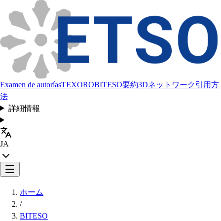
Examen de autorías
TEXORO
BITESO
要約
3Dネットワーク
引用方
法
詳細情報
JA
ホーム
/
BITESO