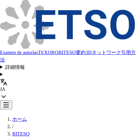
Examen de autorías
TEXORO
BITESO
要約
3Dネットワーク
引用方
法
詳細情報
JA
ホーム
/
BITESO