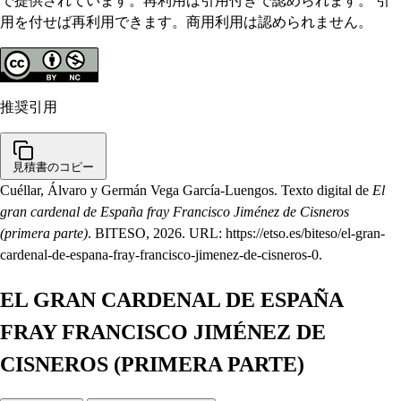
で提供されています。再利用は引用付きで認められます。 引
用を付せば再利用できます。商用利用は認められません。
推奨引用
見積書のコピー
Cuéllar, Álvaro y Germán Vega García-Luengos. Texto digital de
El
gran cardenal de España fray Francisco Jiménez de Cisneros
(primera parte)
. BITESO, 2026. URL: https://etso.es/biteso/el-gran-
cardenal-de-espana-fray-francisco-jimenez-de-cisneros-0.
EL GRAN CARDENAL DE ESPAÑA
FRAY FRANCISCO JIMÉNEZ DE
CISNEROS (PRIMERA PARTE)