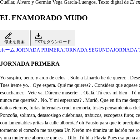
Cuéllar, Álvaro y Germán Vega García-Luengos. Texto digital de
El e
EL ENAMORADO MUDO
修正を提案
TXTをダウンロード
ホーム
JORNADA PRIMERA
JORNADA SEGUNDA
JORNADA 
JORNADA PRIMERA
Yo suspiro, peno, y ardo de celos. . Solo a Linardo he de querer. . Desespero. Vete, no me canses más Gustas que me vaya? . Sí Qué he de perderte, ay de mí. Terrible, y pesado estás; no te vas? . No puedo ingrata, Tues ireme yo. . Oye espera. Qué me quieres? . Considera que aquese desdén me mata. Huyendo me voy de ti. Aguarda un poco. Flano aguardo. Aquese desdén gallardo A he d. Vete Fausto. Bella Flavia escuchamer. . Vete ya. Dáreme muserte:. . Ojalá. Tú eres mi bien . Tú mi rabia Óyeme, . Será imposible Cruel eres. . Si lo soy: vete, acaba: . Loco estoy, eres mujera . Soy terrible. Lloro mi mal . Yo lo canto Qué nunca me querrás? . No. Y mi esperanza? . Murió, Que en fin me desprecies tanto por Linardo. . Por el muero he de adorar siempre en ti Castigos, maldición, penas, tormentos sierpes terribles, bívoras mortales daños eternos, furias infernales cruel memoria, tristes pensamientos cielos, planetas, nuves, elementos truenos, pedrisco, terromotos, male montes, desiertos, plantas, y animales morines, guerras, riñas, monimientos. Ponzoña, soliman, desasosiego culebrinas, trabucos, escopetas furor, celos pasión, enojos, rabia rayos, volcanes, Mongíbelos, fuego dardos, venablos, lanzas, y saetas matadme todos, pues lo quiere Fla (via Quién con lamentables gritas la calle alborota? oh Fausto para que te precipitas dime tu mal, que si basto a remediarle me incitas Qué daño, o fortuna escasa a la puertas de mi cas aníquila tu contento: Ay Claudio noble, un tormento el corazón me traspasa Un Nerón me tiraniza un ladrón me roba el alma un fuego me hace ceniza un desdén me tiene en calm Un ángel mi gusto agravia un ángel me desvanece, un desdén me causa rabia y una mujer me aborrece que es. . Dilo. Tú hija Flavia Pues esa pena amorosa, esa rabia recelosa. ese tormento, ese fuego no tendrá, Fausto, sosiego si te la doy por esposa! Qué dices? verás al punto que eso llegue a mi memoria mi descanso todo junto un infierno vuelto en gloria resucitado un difunto Un diamante enternecido un imposible adquirido un tormento que descansa una Tigre Hircana mansa, un enemigo rendido Un enfermo que sosiega un loco que cuerdo ves un ángel que al puerto llega y un triste besar tus pies que por su vida te ruega Alza que están agraviados Fausto, de que tu nobleza los haga ser mal criados y se enoja la cabeza de ver los pies más honrados, Los brazos, hijo, te doy, y en ellos el dulce sí de Flabia. . Cielos, soy yo mismo el que gozo aquí la gloria que adquiero hoy Por yerno desde hoy te acepto y te doy en fe la mano de que a Flabia te prometo pues que con dártela gana un hijo rico, y discreto Porque fuera de la haciend que tu persona acredite y es de tus contrarios rienda el ver tus prendas me incita a que te entregue esta prenda. Que ya solamente resta para que menos molesta pase mi vejez prolija el dejar aquesta hija antes antes que muera, bien puesta Y aunque en aquesta ciudad casamientos le han salido de hacienda, y de calidad ninguno me ha parecido tal como el vuestro en verdad Así, que desde hoy quedáis por su esposo. . Y con la palma de un Alcides. . Donde vais A comunicar el alma la gloria que vos le dais. Si de la cara patria, y dulce tierra el mercader se aleja, y se avecín: al Etiope, al Persa, al Indio, al China por la codicia que el temor destierra Si a perturbar la paz, a mover guerra el dese