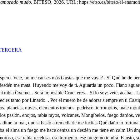
namorado mudo
. BITESO, 2026. URL: https://etso.es/biteso/el-enamo
TERCERA
o de hacienda al oro inclina sin que perdone ya su sed malign al hombre, valle de encumbrada sierra que mucho que me incite aqueste pasto sin mirar en hacienda, ni en parientes pues muchos crecen de principio chicos. Cásese pues con Flavia el rico Fausto y dele la fortuna descendientes que si no fueren nobles serán ricos Qué a Flabia aborreces? . Vila enamoreme, servila rondé sus puertas, hablela quisome oyome, gocela partime, y aborrecila. Qué dices? estás en ti A ló menos no lo he estado mas ya en mí seso volví A Flabia a quien has gozado a aquesa aborreces? . S A tu Laura celebrada, cuya fama permanece, por ti eu ella ensalcada Lo que mucho se apetece después de adquirido enfada Apenas me vi en sus lazos cuando al momento quisier por huir de sus abrazos, que en laurel se convirtiera, y mármoles sus dos brazos. Ya me cansa el ver su rostro t y porno mirarla en fi al suelo los ojos postro; pareciome un Serafín, y ya me parece un monstruo qee La amarosa calentura que abrasó mi pensamiento, y dio el tema a mi locura cuando estaba en crecimient se echó a pechos su hermosura Témplose de amor el brío. volvió el pulso a su sosiego refrenó la llama el frío declinó el mal, murió el fuego y cesó mi desvarío Ya, Bugarín, tengo sana el alma, que en tiempo atrá hallé si muerte cercana Pues ti a enfermar volverá si amor acude a terciana Eso muestra la experiencia y así me quiero regla 1i en esta convalecencia que la vida me ha de dar la dieta de la ausencia Perderá, Flabía, la vida si te vas de aquesa suerte Él no bella me convida que tengo cierta la muerte si enfermo de recaida. Pues ahora con que intento te ausentas, no es excusad est A tú B4 ese vano movimiento No basta el haberle dado palabra de casamiento Querrá, si me ve presente, que la cumpla, y es volver nieve helada al sol ardiente porque no lea mi mujer me es fuerza el estar ausente. Y en qué parte? . En Zaragoza estaré, mientras que lidio con el mal que me destroza, pues mi hermano en su presidí el cargo supremo goza Allí mi esperanza incierta ha de vivir encubierta por una sola palabra. Cuando has de irte Cuando abra el Aurora al Sol la puerta. Mi padre, mas ha de un mes, que me incita a que me parta Madrid mi tormento es, y pues su trato me harta, ver quiero el Aragones, A Madrid dejas? . Aquesta es mi voluntad, amigo, Flavia me cansa, y molesta, si quieres venir conmigo, para mañana te apresta. Quién se precia de servirte mal dejara tu persona, Tienes de quien despedirte! Sí. . De quién De una fregona Pues mañana has de partirte. Volvérase loca Hlaviar de celos, envidia; y rabia, si burla da así la dejas, Lloro, grite, y forme, quejas, que ya su nombre me agravia Loca, así tu libertas mi palabra menosprecí: Aquesta es mi voluntad Ingrata, traidora, necia, deshonra de aquesta edad No basta mandarlo ya para amara Fausto? . No. Quieres que el pecho te abra no ves que di mi palabra? Pues di que se te quebró Aqueso no, que es de acero y que se quiebre no es justo. Mi gusto he de vencer fiero Pues, has tú de hacer tu gusto o lo que yo mando, y quiero Será razón que port cautive mi gusto yo Él si le has de dar por mí Si el alma dice que no mal dará la lengua él sí Cortarétela. . Qué importa? parte, rasga, mata, corta, que no haré tal disparate. Terra, quietes que te mate Señor ti enojo reporta. Que si Fausto, y su ríquez así tu cudici