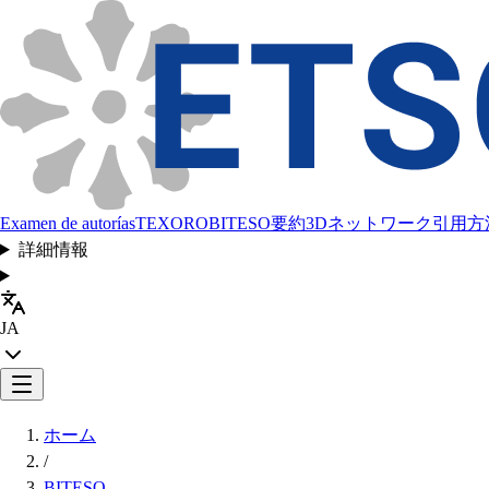
Examen de autorías
TEXORO
BITESO
要約
3Dネットワーク
引用方
詳細情報
JA
ホーム
/
BITESO