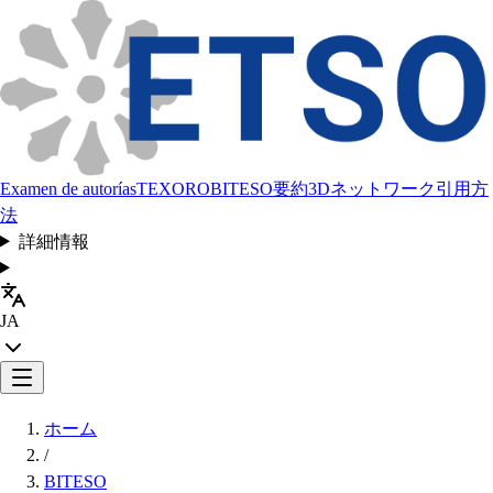
Examen de autorías
TEXORO
BITESO
要約
3Dネットワーク
引用方
法
詳細情報
JA
ホーム
/
BITESO