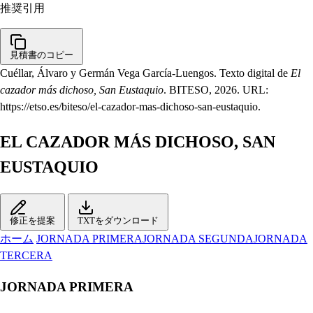
推奨引用
見積書のコピー
Cuéllar, Álvaro y Germán Vega García-Luengos. Texto digital de
El
cazador más dichoso, San Eustaquio
. BITESO, 2026. URL:
https://etso.es/biteso/el-cazador-mas-dichoso-san-eustaquio.
EL CAZADOR MÁS DICHOSO, SAN
EUSTAQUIO
修正を提案
TXTをダウンロード
ホーム
JORNADA PRIMERA
JORNADA SEGUNDA
JORNADA
TERCERA
JORNADA PRIMERA