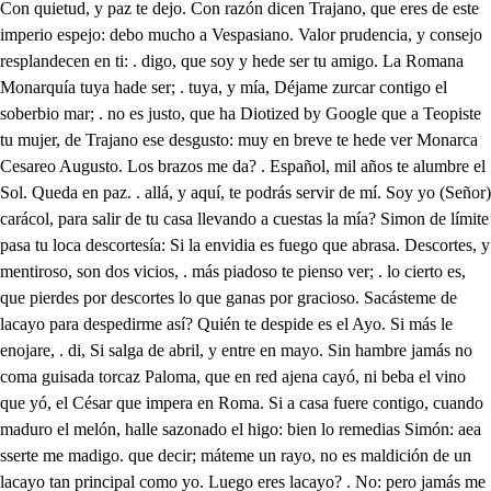
Con quietud, y paz te dejo. Con razón dicen Trajano, que eres de este imperio espejo: debo mucho a Vespasiano. Valor prudencia, y consejo resplandecen en ti: . digo, que soy y hede ser tu amigo. La Romana Monarquía tuya hade ser; . tuya, y mía, Déjame zurcar contigo el soberbio mar; . no es justo, que ha Diotized by Google que a Teopiste tu mujer, de Trajano ese desgusto: muy en breve te hede ver Monarca Cesareo Augusto. Los brazos me da? . Español, mil años te alumbre el Sol. Queda en paz. . allá, y aquí, te podrás servir de mí. Soy yo (Señor) carácol, para salir de tu casa llevando a cuestas la mía? Simon de límite pasa tu loca descortesía: Si la envidia es fuego que abrasa. Descortes, y mentiroso, son dos vicios, . más piadoso te pienso ver; . lo cierto es, que pierdes por descortes lo que ganas por gracioso. Sacásteme de lacayo para despedirme así? Quién te despide es el Ayo. Si más le enojare, . di, Si salga de abril, y entre en mayo. Sin hambre jamás no coma guisada torcaz Paloma, que en red ajena cayó, ni beba el vino que yó, el César que impera en Roma. Si a casa fuere contigo, cuando maduro el melón, halle sazonado el higo: bien lo remedias Simón: aea sserte me madigo. que decir; máteme un rayo, no es maldición de un lacayo tan principal como yo. Luego eres lacayo? . No: pero jamás me da el Ayo mejor epiteto, En es cuerdo; Sí, si él me acuerda lo que fui, yo también lo que es le acuerdo. Es un prudente Rabí. Es un villano, pues pierdo por él la opinión, . Repara en que la antigua Salen dio a su virtud sangre clara: Si imposible es que obre bien, hombre de tan mala cara. Vete de aquí majadero: no puedo hacerlo, ni quiero. No quieres? S. no. En conclusión, hasde vivir bien Simón, Sí. hablas como caballero. (poco. Qué hede hacer? . Presumir Qué más? . Muy cuerdo hasde Como si me vuelven loco (ser melindres de mi mujer? Seraslo, si poco a poco, te hacer señor absoluto de su condición; . no hay luto que de más tristeza que ella: árbol es la mujer bella, mas no da a palos el fruto. Si sabe que a mi mujer suelo dar palo de ciego. Que más (señor) hede hacer? No jugar jamás. . Yo juego? Dicen Dicen que sueles perder tu hacienda, y la ajena: . malo; también que a Sardanapalo en la ociosidad imitas; Fama, y opinión me quitas: este es bofetón con palo. Antes la verdad Simón, es quien da opinión al hombre: S. digo que tienes razón. Buena opinión da buen nombre. Qué haré de tanta opinión? (do Falta más? . Que obres pensan que es tu obligación mayor; medrar quisiera obligando. Nunca hasde ser. Qué? hablador. (do. Gracioso? . de cuando en cuán Escucha. Haciéndolo así serviré cómo antes? . Sí S. Contento quedo. Teopisto, como digo murio Cristo, para destruirme a mí. Quiero decir que este hombre murio entre ladrones viles. (bre! Que siempre este hombre me asom Los dioses de los gentiles, como valor, tienen nombre: pero que un crucificado, (que de idiotas fue llamado Rey de soberanos Reyes) poniendo, y quitando leyes. pretenda ser adorado, es cosa contra razón. Cómo contradeciré lo que este dice. . En Sion estampo el hermoso pie. No dirás pies. . Que hay Simón. Padre prosigue. Si. Por Marte, que puede el Sol escucharte: pero acerca de ese pie sie argumentor. . Qué haré: Si sic argumento. . oye a parte. Qué quieres? Reniego: di; palabra no podré hablar, si este no se va de aquí. Simón quiéresnos dejar. Qué os deje me dices? . E. Por el Sol viejo bellaco. Vete Simón; Sí. el Dios Baco librea Simón de los dos. Júpiter es mejor Dios. Miente el visnieto de un braco, discreto como un rocín: miente digo; . ten prudencia Miente el nieto de un mastín. Grosero, Sa de su ascendencia soy rebuznador clarín. Buenos ascendientes; . buenos. Del noble appellido mío están hoy los libros llenos: Sí. si me llámara judio lo hubiera sentido menos. Miente el Barbó, . vete digo. Si no trujeras contigo la señal del leño santo, que de mi Reino es espanto, yo te acávara enemigo: (al puto; Si que en fin me hede ir? . Luego Si, esconderme quiero aquí. No mue trata de Cristo; . ay que en vano mis furtas junto. Fue Cristo el hombre mejor, que desde Arturo, a Calisto, piso hierba, y trilló flor. No es esto verdad Teopisto? Di que sí. No hede parar hasta que le haga raviar. Que esto hede sufrir? . Simo, Sí, yo defiendo mi opinión Descortes. . Déjame hablar, que estando en Jerusalén, la historia que este te cuenta, supe de un hombre de bien. Si más tu lengua me afrenta, solo el que nacio en Belen, solo el hijo de María, que jamás fue esclava mía, te librará de mi furia. S. Si otra vez a Baco injuria, (vete Simón: Sí, tu porfía me aparta, rapaz, de ti) verá en su punto mi enojo, Hame entendido el Rabí? Si una vez sin Cruz te cojo, tú te acordaras de mí. Escóndome aquí. pienso que sale. Di padre. Este Dios de los cristianos, midio montes, piso llanos. Por más que el perrazo ladre, confesará, como yo, que hablando verdades fue, no mintiendo como él, no, Tú adoras al Sol? . No sé, más bien se que Cristo obró, lo que el no obrará jamás. Ya de loco en necio das. Quiero volverme a esconder. Este me hade hacer perder. Dígame que, nuevo Anas? En el infierno estuviera mejor que aquí, Sí, yo le creo. Salte, Simón, allá fuera; algo en este viejo veo, que a diablo me huele. Espera. Mis padres son, Sarcofago. Juro por mi Estigio lago, que hasde verhoy, gentil ciego, dentro en tu pecho, más fuego, que Ecipión trujo a Cartago. De tus ojos soy imán. (tarde Qué quieres? . Qué hasta la dejes la caza. . Aquí están, de tu Fama haciendo alarde, dos Abeles, y un Adan. Simón, Sarcofago, hijo, notable es el regocijo que tu presencia nos causa. Señores, no ven la pausa (dijo con que habla el viejo. . Hoy me cierto cazador, señora, que un ciervo grande, y hermo vio al salir la blanca Aurora, (so, en medio del monte umbroso, que está dedicado a Flora. Querrás cazarle. . Quisiera, que tu belleza me diera lo que me niega mi suerte, en comiendo iras. . Advierte, que no tiene el monte fiera, más suelta, brava, y furiosa, que el gentil ciervo montes, consagrado a Flora, Diosa. Saldrás tan presto? . Alastres, S. empresa dificultosa. Preven los galgos . Yo temo, que Jesús, de quien blaspemo, me hade apartar de este infiel, mas si hoy duerme, seré de él, infernal Aristodemo. Vamos, que una cota fina, para estos casos reservo; calla, cazador gallina. (no, Quien no hade temer de uncier la armadura cornerina? Si a caza voy dulce esposa, mucho más que el Alba hermosa, que te traeré, ten por cierto, vivo un tigre, un león muerto. Qué perdiz, con pies de rosa: que conejuelo cobarde, que esta diciendo, cómeme. (de. Vivo un tigre? el Sol me guar- Un tigre? En galeras reme, si a caza fuere esta tarde. Dejadme un momento solo, en tu guarda quede Apolo. Sueño tengo, S dormir quiere. Silla; Sí, si este hombre durmie- no le despiertes, Eolo. t Sueño el imperio es humano, augusto, rastro que el bajel deja es el contento, sombra la vanidad, la ambición viento, humo la presunnción, y ampolla el gusto. Tiene el mundo tenaz por hombre adusto, sin discurso, razón, y entendimiento, al que humilla su altivo pensamiento, triunfo heroico immortal, desuelo justo. No tiene para que la vida breve, dorar contentos vanos, y fingidos, del mundo lisonjero, Atlante loco: por que es su adulación, móvil, que mueve las potencias del alma, en los sentidos, para que a la verdad tengan en poco. Durmiendo está Furia mía, el último sueño duerma, porque si vive esté hombre, hade acrecentar mis penas. De sus dos hijos soy ayo, pero poco me aprovecha mi solicitud raviosa; que como el águila prueba sus tiernos hijos al Sol, para ver si pestañean: este gentil, este necio, como si cristiano fuera, no solo les antepone la virtud, que me hace guerra, pero al Sol de un Dios eterno, como águila real los prueba. Bien pudiera ser que yo, como paciencia tuviera, en el huerto de mi furia, plantara plantas tan tiernas, mas si en la impaciencia mía, pudiera caber paciencia, volviéranme a dar la silla, que perdí por mi soberbia, Muera pues este enemigo, que temo hade hechar por tierra las colunas de mi imperio, que fundaron Adan, y Eva. Muera digo. Que me ahoga, libramé causa primera; más poderosa es que yó, mas llegará tarde. . Eterna, divina Majestad sacra, de esta infernal Hidra fiera, libra a Placido tu esclavo. Luzbel, a Placido deja. Siempre me hasde perseguir, Míguel, que las almas pesas? El que puede te persigue. Provaras, Míguel, mis fuerzas. Dios que del Cielo te hecho, te sabrá hechar de la tienma. Tan bueno soy como tú. Antes que al Verbo ofendieras, frisabas Luzbel conmigo: mas después que tu soberbia, de Dios por mi boca, oyo; quién cómo Dios, bestia, fea? no tiene el mundo criatura, que mejor que tú no sea. Platón, Seneca. Aristoteles, Pompeyo, Alejandro, y César, fuertes los unos en armas, sabios los otros en letras, cuando me ven enojado (blan. tiemblan de mí, Ma de Dios tien Con sola mi autoridad, mis furias los atormentan. Mientes, que Dios te lo manda. Dios? . Sin él, no padecieran los míseros condenados tan intolerables penas. Cuando yo bajé del Cielo, de las más claras estrellas. toda una parte me truje: Mi. pobres de ti, y pobres de ellas, pues vemos sus rayos claros, trocados en nieblas feas. Míguel. No llegas? Detente, que tu clara luz me ciega. No estes más aquí: Sí venciste. De Dios es mi fortaleza. Pagarásmelo tu Placido. Hombre. Qué quieres? Despierta. (caza, Qué haré? . En volviendo de en lugar de dormir, vela. Cómo me dejas tan presto, visión santa, visión bella, cuyas luminosas plantas parecen rubias estrellas. Dónde vas? detente, aguarda, por que es bien que te agradezca la vida que aquí me has dado, Que voces (Simón) son estas? Mi señor las da. . Detente, que aunque sin ser ave, vuelas, como el pensamiento mío no hay ave veloz, ligera. Esposo. (sueña. Válgame el Sol. Qué tenéis? . Siempre al que se le representan cosas, al parecer verdaderas, mas la razón le corrije, cuando como yo despierta. Sí. No saben todos soñar: porque tiene el mundo bestias, con rostros, y manos de hombres, que viven de lo que sueña