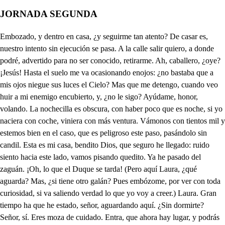
JORNADA SEGUNDA
Embozado, y dentro en casa, ¿y seguirme tan atento? De casar es, nuestro intento sin ejecución se pasa. A la calle salir quiero, a donde podré, advertido para no ser conocido, retirarme. Ah, caballero, ¿oye? ¡Jesús! Hasta el suelo me va ocasionando enojos: ¿no bastaba que a mis ojos niegue sus luces el Cielo? Mas que me detengo, cuando veo huir a mi enemigo encubierto, y, ¿no le sigo? Ayúdame, honor, volando. La nochecilla es obscura, con haber poco que es noche, si yo naciera con coche, viniera con más ventura. Vámonos con tientos mil y estemos bien en el caso, que es peligroso este paso, pasándolo sin candil. Esta es mi casa, bendito Dios, que seguro he llegado: ruido siento hacia este lado, vamos pisando quedito. Ya he pasado del zaguán. ¡Oh, lo que el Duque se tarda! (Pero aquí Laura, ¿qué aguarda? Mas, ¿si tiene otro galán? Pues embózome, por ver con toda curiosidad, si va saliendo verdad lo que yo voy a creer.) Laura. Gran tiempo ha que he estado, señor, aguardando aquí. ¿Sin dormirte? Señor, sí. Eres moza de cuidado. Entra, que ahora hay lugar, y podrás seguramente parlar lo que te contente. ¿No he de hacer más que parlar? Bueno, si tu la procuras, en mirando la ocasión, lógrala de repelón. ¿Y habemos de estar a oscuras? Muchas preguntas me haces, de gorja, señor, estás. Allá dentro lo verás: (¡ah, infame, qué cruel naces, que has herido; qué dolor! ¡A un alma, qué desconsuelos! Parece que tengo celos antes de tener amor. ¿Matárela? Voy errado, que en el lance que he cogido no he de obrar como marido, sino como amartelado. Y así, con esta pretina, que en hierros nuevos está, por los suyos llevará una negra disciplina.) ¿No andas? Ya ando, que voy disponiendo en que pagarte tanto bien. Deja eso aparte: (Rica de esta noche soy.) ¿Se habrá recogido Fabio? Ya debe estar recogido, durmiendo lo que ha bebido. (Quien pregunta oye su agravio,) ¿por qué hablas de Fabio así? Porque es loco de invención, muy metido a discreción hablando al zaquizamí. Lacayo preguntador, y muy amigo de coche, pero en llegando la noche, perdónalo tú, Señor. (Di más, que todo lo escucha callando la pretinilla, pues yo, con esta flemilla, disfrazo cólera mucha.) Dígolo porque es valiente Fabio, y, si me encuentra así, nos perderemos aquí. Con un golpe solamente me apostaba yo a tendello; ¿qué es golpe? Con un soplillo cayera de colodrillo; no debes de conocello, pues valiente lo imaginas: quédate en este aposento, que yo volveré al momento. Laura, si algunas pretinas hay, me las puedes traer. Pues di, ¿Para qué las quieres? No se metan las mujeres en más que en obedecer. ¿Habremos quedado buenos, honor? ¿Qué haremos ahora, que de injurias la señora nos ha dejado rellenos? Paciencia, hasta después que nos vengue la pretina: mas, ¿qué cubre esta cortina? Una cama pienso que es, no mala: mas, ¿cuándo a mí nada me parece mal? Ahora bien, yo estoy tal, que no puedo estar así. Bueno será desnudarme, pues al fin lo he de hacer; bravo susto ha de tener doña Laura al registrarme. Escápeme de aquel que con cuidado me seguía, y me pesa de no haberle aguardado; pero con recato amor profesa de que se precia el mío, quise, aunque en contra de mi heroico brío, mirando la opinión de Serafina, a quien amor me inclina, obrar, porque fue entonces importante: No como poderoso, como amante. ¿Si me estará aguardando Laura? Aunque no estará Enrico recogido: abierta está la puerta, iréme entrando que quiero aquí, atrevido, segunda vez fiarme a la fortuna, quizá de dos acertaré la una. ¡Oh, ruego a amor favorecerme quiera!, aquesta es la escalera, que a una espaciosa cuadra se termina, que al cuarto pasa allí de Serafina, de todo me dio cuenta la criada: quiero entrar, y, si airada la suerte me siguiere, y en fin me descubriere, apelaré al poder, que en tal fatiga más lo severo que lo tierno obliga. Ligeros pasos siento, ya mi advertido aliento recatado me tiene, ¡oh, fuese Serafina la que viene! Todo causa atención a mi desvelo; en este sitio, que es de mi consuelo, escuché pasos; ¿si será Ricardo? que ha mucho que le aguardo; que como Enrico siempre tarde viene, por la asistencia que en Palacio tiene, tengo lugar para engañar la pena de contemplarme en su poder ajena, con Ricardo, a quien amo tiernamente, sin que pase mi amor de lo decente. ¿Es Ricardo? (Isabela, me parece esta que se me ofrece; ¿más que querrá a Ricardo? pero que, ¿me acobardo en responder que sí?) Sí, mi señora. ¿En qué te has detenido? Enrico no ha venido, y hay poco tiempo para hablar ahora; Serafina aguardando está, y estoy de prisa. (¿Yo dudando me confundo? Isabela es la tercera, porque yo ciego muera, de Ricardo, y hallada en sus amores, pues dice está aguardando Serafina; pues, ¿para qué mi corazón se inclina a conservar dolores, pudiendo, o por violencia, o por grado verse desenfadado? Pero en esta ocasión será más bueno descubrir a Isabela lo que peno por Serafina, y ella es tan discreta que acudirá solícita, y secreta al remedio que aguardo.) ¡No respondes, Ricardo! No es Ricardo. Ay de mí. El que se halla en tu presencia, Isabel, sino el Duque de Florencia. Pues como vos, señor, aquí turbada siento a mi lengua, y en prisión helada. Señora, hablemos claro: yo he sabido que es Ricardo de ti favorecido en su empresa amorosa, que tú le solicitas cuidadosa los ratos de consuelo. ¿Qué es lo que escucho? Mucho mal recelo. Yo, pues, a ti rendido. ¡Qué sin razón! Te pido, si no quieres que pruebe los rigores Ricardo de mis celos. ¡Qué crueldad! Que me escuches mis amores. Mortal estoy. Que en fúnebres desvelos ha padecido el pecho enamorado rigor de amante, y pena de callado. Señor, vuestras razones me turban. ¿Ya me pones dificultades? Mira que sujeto estaré a tu precepto, y a tus pies mi corona, mi atrevimiento pertinaz perdona. A Fabio. Ay de mí, que es mi esposo, ¿qué he de hacer? ¡Oh, qué lance riguroso! No estás conmigo, ¿qué te da cuidado? ¡Oh, cómo habláis, señor, de confiado! Retiraos a esta parte diligente. Por ser gusto vuestro me retiro, que mi altivo valor no lo consiente. De congoja suspiro, mas aliento osadía, que el corazón me dice que aún soy mía. Dos penas padeciendo, desdichada, estoy. La una, en verme conquistada, y del Duque querida, según me encareció celoso amante; la otra, que me asusta más la vida, en que mi amor constante sabe el Duque. Amparadme, santos cielos, que en vuestras luces pongo mis consuelos. SALE SERAFINA Y UN CRIADO CON LUZ QUE PONE EN UN BUFETE. Isabel, ¿tú retirada? Ya iba a verte, y darte quejas de tu voluntad ingrata. He estado, hermana, indispuesta y por eso no te he visto; mas mi amor constante llega a tus brazos, deseoso de las glorias que le esperan. De esta vez, mi voluntad más fina amante campea ya que la tuya. ¿La mía merece tanta fineza? (Por apriesa que anduve, no pudo mi diligencia conocer de aquella sombra al alma que la gobierna. Consuelo me den los cielos, aunque nunca se consuela hombre que vive asustado de recelosas sospechas.) ¿Habéis visto al Duque hoy? No, señor. Saber quisiera, ¿por qué excusa el casamiento, que tanto todos desean, de Ricardo y Serafina? Quiere el Duque que en la guerra (ya lo dijo), en mi lugar, haga Ricardo asistencia y no lo quiere casado, para que más libre pueda aventurarle soldado, que casado, será fuerza que el amor de su mujer divertido le detenga. En esto hablé con Ricardo ayer y dio por respuesta que solo al gusto del Duque reduce sus obediencias. Demás, que mejor está en la militar esfera a Ricardo el estar libre, porque bastaba la ausencia de su mujer, para que el alma, de penas llenas, asustada en sus temores, peligrase en sus sospechas, porque la ausencia al amor, villanos sustos fomenta. Otra vez tengo de hablar al Duque. (Las diligencias de mi padre contra mí, van en mis celos envueltas: oh, ruego a amor no se logren.) (Parece, según ordena mi padre mis gustos, que le estoy hablando en mi pena: Oh, ruego a amor que consiga con el duque lo que intenta.) Temerosa el alma noble, ¡oh, cómo prudente acierta! Casar quiere a Serafina, para que corra por cuenta de su esposo ya su honor, que a mi corazón desvela, y como está desvelado, que mucho que atento vea embozados, ¡qué atrevidos mi noble casa pasean! ¡O como bien dijo, quien dijo, que los hijos eran cuidados! Hoy en mis hijas lo notan mis advertencias. Señor, pues que vos gustáis, de que mi pecho se alegra de este casamiento, vamos, hablaremos a su Alteza, y yo como interesado, haré instancia no pequeña con el Duque, hasta que lo que pido nos conceda. (Déjame imaginación, que atrevida me desvelas;) Isabela, escucha a parte. (Turbada el alma se llega.) Ya sabes que vengo tarde a casa, por la asistencia que tengo siempre en Palacio. Ya lo sé. Pues yo quisiera, aunque conozco de ti, que en todo procede cuerda, y que miras por tu casa. (Un susto a otro susto engendra.) Quisiera, perdona. Di, que a tus plantas estoy puesta: (¡qué angustia!) (¡Qué pesadumbre!) Que antes que te recogieras visitaras tus criadas, porque puede ser que sean, no porque lo sepa yo, a tu respeto y decencia poco atentas, y no es bien que en tu casa esto se entienda. Cumpliré lo que me mandas. Con recatada advertencia. (Ya entiendo: si de haber visto Enrico, ¿al Duque recela?) (Con este aviso, mi pecho algo sosegado queda, aunque prevenido siempre:) vamos. (Confusa me deja.) Holgaré que el Duque cumpla lo que nuestro amor intenta. (¡Qué presurosos, qué atentos para mi mal se parean!) (La venida de los gustos es siempre, ¡qué soñolienta!) Aquí están las dos, bien puede llegar, señor, vuestra Alteza, que no estorbará la hermana. (Si t