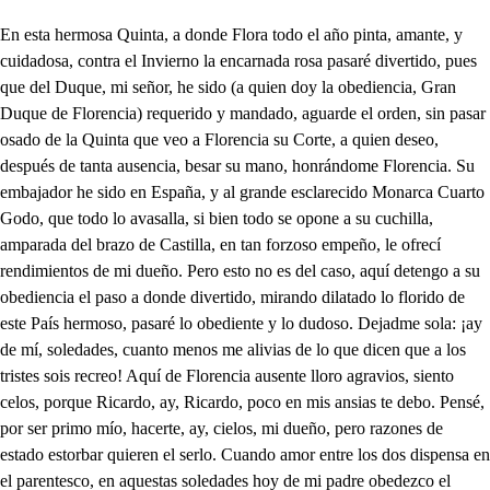
En esta hermosa Quinta, a donde Flora todo el año pinta, amante, y cuidadosa, contra el Invierno la encarnada rosa pasaré divertido, pues que del Duque, mi señor, he sido (a quien doy la obediencia, Gran Duque de Florencia) requerido y mandado, aguarde el orden, sin pasar osado de la Quinta que veo a Florencia su Corte, a quien deseo, después de tanta ausencia, besar su mano, honrándome Florencia. Su embajador he sido en España, y al grande esclarecido Monarca Cuarto Godo, que todo lo avasalla, si bien todo se opone a su cuchilla, amparada del brazo de Castilla, en tan forzoso empeño, le ofrecí rendimientos de mi dueño. Pero esto no es del caso, aquí detengo a su obediencia el paso a donde divertido, mirando dilatado lo florido de este País hermoso, pasaré lo obediente y lo dudoso. Dejadme sola: ¡ay de mí, soledades, cuanto menos me alivias de lo que dicen que a los tristes sois recreo! Aquí de Florencia ausente lloro agravios, siento celos, porque Ricardo, ay, Ricardo, poco en mis ansias te debo. Pensé, por ser primo mío, hacerte, ay, cielos, mi dueño, pero razones de estado estorbar quieren el serlo. Cuando amor entre los dos dispensa en el parentesco, en aquestas soledades hoy de mi padre obedezco el orden: ¡oh, cuánto pueden los paternales preceptos! Hacia aquí siento ruido, ya mi sobresalto es menos, porque es mujer la que miro; pero, oh, qué mal que lo advierto, que ser mujer es lo más, por los peligros que tengo en verla, o en que me vea, pues de sus ojos ya temo que en avenida de rayos aneguen mi atrevimiento, y de los míos que rindan tanto orgullo a tanto objeto. Quiero en este verde sitio, mientras su ardor pasa Febo, descansar, que el ejercicio de la caza por inquieto, cansa, aunque tanto divierte, si es por entretenimiento. Ociosa estoy, ya reparo que la ociosidad ha puesto a la quietud más constante en precipitados riesgos. Entre esta verde lisonja, cuyo hermoso fruto bello flores son, que borda Flora, para que las gaste el tiempo, me recato a su hermosura, que, aunque me la encubre el velo es nube, y aunque del Sol, obscurece rayos bellos. En lo tosco del volante remata manojos crespos, hebras que se ostentan rayos, rayos que mienten cabellos, bien que cabellos y rayos, todo es más, y nada es menos. Una flor ofrece el prado con que podrá mi deseo entretenerse, notando en sus hojas, y leyendo de la juventud florida los fugitivos progresos. Con ella quiero gastar mis halagos, mis requiebros, ya que a Ricardo, a pesar de mis congojas, no puedo, y sola esta flor merece, por lo humilde, y por lo bello oír afectos del alma, hijos hidalgos del pecho: ay, cómo espinan las flores, bien a mi costa lo siento. Si os hirió la flor, también herido estoy dese aliento. Primero te haré pedazos, que dese triunfo te ufanes. ¡Qué crueles ademanes preparando están tus brazos! Ociosos son embarazos esos que eriges valiente: más propio era de tu Oriente rayos de luz fulminar, que no en el arco asestar las flechas. Hombre, detente. Resuelta está mi osadía si acaso te descomides, que aquesa tierra que mides sea tu bóveda fría: no fíe tu demasía en verme sola, y mujer, que en mí reina tal poder, tan mío, que valeroso arriesgará su reposo, por conservarme mujer. Encanto de mi sentido, admiración de mis ojos, villanos son los enojos estando a tus pies rendido: la espada ofrezco, que ha sido de todo el mundo terror, cambio es que hace el amor, pues en acción descuidada, por una hoja de espada, me da unas hojas de flor. Acción del descuido fue, y de susto el arrojar esa flor, que es mi pesar, porque en tus manos se ve. Favor la sustentaré para aplacar mi cuidado. No es favor lo violentado. Pues flecha el tirano arpó, y pásame el corazón. Si haré si estás porfiado. En este encuentro fiel, que registro temeroso, me va empeñando lo hermoso al paso de lo cruel. Ya grosero, ya infiel a cortés obligación estáis, y esa inclinación a mucho riesgo se pone. Ya el corazón se dispone a declarar su pasión. Deidad, que en golfo de amores surcaste en precioso barco, si flores, ¿para qué arco? Si arco, ¿para qué flores? El cubrirte de inferiores velos, te arguye sospecha, pero el disfraz te aprovecha, pues conoce mi rigor, que halagas con una flor, y matas con una flecha. Vano saldrá el tiro, pues por los Cielos soberanos que vivo muerto a tus manos, y muero vivo a tus pies: oposición juzgo que es entre el hielo, y el ardor, lo que le inquieta a mi amor, pues siente, en prisión estrecha, hojas de nieve a la flecha, punta de fuego a la flor. Mi inquietud, señora, fuiste, pues con ademán sereno diste a la flecha veneno, y a la flor encanto diste: sentí cuando cruel fuiste, hermosa airada homicida, deshecha el alma, y herida, mas sabe tanto mi amor, que me cura con la flor de la flecha la herida. Y, aunque lo enfresco oloroso de la flor llama mi pecho el saludable provecho, lo recibe temeroso: y aqueste empeño amoroso, porque el alma con ventura viva, me asusta, y apura, pues veo en esta demanda, que lleva una flor tan blanda por fruto flecha tan dura. Mira como en mal tan fuerte podré hallar buena acogida, si en lo que busco a la vida, a encontrar vengo a la muerte: no pensé yo que del verte saliera el alma deshecha, mas ya nada me aprovecha en el presente dolor, pues me muerde en esta flor el áspid de aquesa flecha. Ya estrella, ya flor te admira esta que más campeaba, estrella, cuando en ti estaba, y flor, cuando en mí se mira: de ti misma se retira, avergonzada, y no en vano, llorando su fin temprano, pues se vio, siendo tan bella, correr de tu cielo estrella, y pasar flor en mi mano. Por favor, me la prometo, aunque falte tu intención, que engañando mi pasión, quiero parecer discreto tanto a tus pies me sujeto de la flecha por temor, y de la flor por amor, que se mirará en mi herida siempre la flecha florida siempre flechada la flor. A todo cuanto has hablado, a todo cuanto has sentido en mi encuentro divertido, repentino enamorado, no siente el alma cuidado, no tengo que responderte, porque en malograda suerte tu temprano amor alcanza, en la flor seca esperanza, y en la flecha triste muerte. Y con este desengaño, idos. ¡Qué dulces rigores! Mirad que tienen las flores lenguas para vuestro daño. Por ti el rigor más extraño me será dulce cortejo. Idos, qué importa. Si dejo el alma, podré conmigo. Idos, y del enemigo tomad el primer consejo. ¿Vos mi enemigo? Está claro, pues ofendéis a mi honor cuando me habláis con amor. Hicisteis justo reparo; ¡oh, quién dese cielo claro hubiera sido dichoso! Envidia al que valeroso ha podido mereceros. Ya son lances lisonjeros. No es fino afecto amoroso: ¿hasme conocido? No. No me conoces, mas di, ¿oíste mi pena? Sí. ¿Puedes remediarla? No. ¿No podré quererte yo? A mucho te has de poner. ¿Quieres darte a conocer? Te está mal. ¿De qué manera? Incluye un alma de cera este pecho de mujer. Vete, que ofendes mi honor. Aunque confieso que quiero, vuestro honor es lo primero, muera en la cuna mi amor, pues basta este desfavor para más adversa suerte, y quiero por no ofenderte, mira si esto es estimarte, morirme por no enojarte, si es mejor obedecerte. Volvedme la flor. Extraño vuestro rigor que esta flor que os importa, si a mi amor, después dese desengaño. Pues llevad por desengaño, si es que la flor aprovecha, a esa tormenta deshecha, que corre de amor el barco, que siempre ha de estar el arco disparando aquesta flecha. ¡Bravo rigor! Soy mujer. Ese nombre os contradice en el valor. ¿No desdice bajo ser a noble ser? A mí me habéis de temer, no a las mujeres vulgares. No hablo por ejemplares, ya sé lo que en vos contemplo. Idos, que aquí no hay ejemplo. Adiós. Adiós. ¡Qué pelares! Mas que, ¿no es esta la quinta, según desgraciados somos? No tengo nada en los lomos, ni en toda la impertininta, que no se sienta cansada de los saltos del bridón, válgate la maldición por salida, y por entrada. ¡Oh, qué bien, señor, hiciste en mandar que los caballos se quedasen a pensallos! Parece que vienes triste, ¿qué tienes? ¿Estás cansado? Claro está, pues lo estoy yo. Pues, si tú lo estás, yo no, que es distinto mi cuidado. Hasta este puesto, señor, no hemos podido encontrar el recién que ha de llegar, don fulano Embajador. Sabrá Enrico, si ha venido, de la Ciudad, y de mí, que a recibirle salí, de mi amistad prevenido. Vendrá Enrico, caso es llano, hecho del Español centro, por de fuera, y por de dentro, un puntoso Cortesano. Hinchado a lo Montañés, a lo Castellano ocioso, a lo Extremeño oficioso, y grave a lo Portugués. A lo de Andaluz galán, y tosco a lo Galiciano, mirlado a lo Valenciano, y fiero a lo Catalán. Confuso a lo de Navarra, y a lo Manchego resuelto, de espalda ancho, de pies suelto, y gran tirador de barra. Gallardo a lo Aragonés, y terco a lo de Canaria, siendo de vida voltaria, y bravo a lo Leonés. Cerrado a lo Vizcaíno, pero famoso escribano, sin pluma nunca la mano, la bota siempre con vino. Y para llegar al fin de tan extraño crisol, fondo rizo de Español en raso de Florentín. Con que fíes de esta maraña con su venda tendremos más delicados extremos que tiene una telaraña. Tanto disparate deja, y advierte que no es razón, antes de ver la ocasión, prevenirte de la queja. ¿A dónde vas por aquí? Anda, y calla, que yo sé la pena mía. ¿Pues qué? ¡Ay, cuidadico! Ay de mí, mil sustos concibe el pecho, mil penas mi amor recela, no sé, todo me desvela, nada me trae satisfecho. Isabela, en esta ausencia, mal podrá mi corazón encubrir tanta razón, sufrir tan grande violencia. Cercado de mis enojos, ya vuelvo constante, ufano, a ganarme por tu mano lo que perdí por t