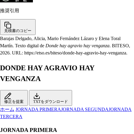
推奨引用
見積書のコピー
Barajas Delgado, Alicia, Mario Fernández Lázaro y Elena Toral
Martín. Texto digital de
Donde hay agravio hay venganza
. BITESO,
2026. URL: https://etso.es/biteso/donde-hay-agravio-hay-venganza.
DONDE HAY AGRAVIO HAY
VENGANZA
修正を提案
TXTをダウンロード
ホーム
JORNADA PRIMERA
JORNADA SEGUNDA
JORNADA
TERCERA
JORNADA PRIMERA