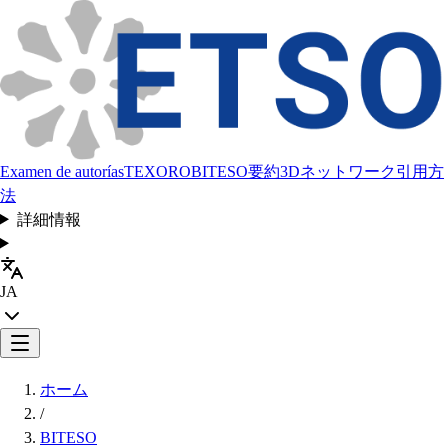
Examen de autorías
TEXORO
BITESO
要約
3Dネットワーク
引用方
法
詳細情報
JA
ホーム
/
BITESO