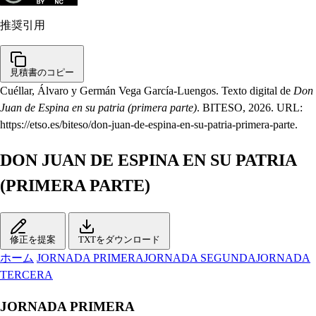
推奨引用
見積書のコピー
Cuéllar, Álvaro y Germán Vega García-Luengos. Texto digital de
Don
Juan de Espina en su patria (primera parte)
. BITESO, 2026. URL:
https://etso.es/biteso/don-juan-de-espina-en-su-patria-primera-parte.
DON JUAN DE ESPINA EN SU PATRIA
(PRIMERA PARTE)
修正を提案
TXTをダウンロード
ホーム
JORNADA PRIMERA
JORNADA SEGUNDA
JORNADA
TERCERA
JORNADA PRIMERA