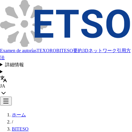
Examen de autorías
TEXORO
BITESO
要約
3Dネットワーク
引用方
法
詳細情報
JA
ホーム
/
BITESO