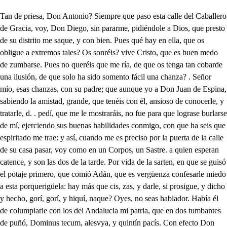
Tan de priesa, Don Antonio? Siempre que paso esta calle del Caballero de Gracia, voy, Don Diego, sin pararme, pidiéndole a Dios, que presto de su distrito me saque, y con bien. Pues qué hay en ella, que os obligue a extremos tales? Os sonréis? vive Cristo, que es buen medo de zumbarse. Pues no queréis que me ría, de que os tenga tan cobarde una ilusión, de que solo ha sido somento fácil una chanza? . Señor mío, esas chanzas, con su padre; que aunque yo a Don Juan de Espina, sabiendo la amistad, grande, que tenéis con él, ansioso de conocerle, y tratarle, d. . pedí, que me le mostraráis, no fue para que lograse burlarse de mí, ejerciendo sus buenas habilidades conmigo, con que ha seis que espiritado me trae: y así, cuando me es preciso por la puerta de la calle de su casa pasar, voy como en un Corpos, un Sastre. a quien esperan catence, y son las dos de la tarde. Por vida de la sarten, en que se guisó el potaje primero, que comió Adán, que es vergüenza confesarle miedo a esta porquerigüela: hay más que cis, zas, y darle, si prosigue, y dicho y hecho, gorí, gorí, y hiquí, naque? Oyes, no seas hablador. Había él de columpiarle con los del Andalucia mi patria, que en dos tumbantes de puñó, Dominus tecum, alesvya, y quintín pacís. Con efecto Don Antonio, vos tenéis respeto grande a Don Juan de Espina? . Amigo, si hemos de decir verdades, no es respeto, si no miedo, tamaño como un Gigante. Pues no sabéis que sus burlas son sin ofensa de nadie, que pudiéndose valer, para sus hechos, del Arte de la Magia, en que lograra sus fines particulares, jamás lo intentó, antes obra con rectitud tan notable, que para ninguna acción, que no sea muy julla hace demostración de las ciencias, que le adernan admirables? De quienes habiendo hecho, quien puede, ejecto examen, no han hallado, que se mazcle con el más leve carecter de inconveniente, y que solo por entretenerse, y darles que reír a sus amagos, obra sus curiosidades. Todo eso es así; mas sea curioso con quien gustare, como no sea conmigo. Lo mejor era cascarle, no lo digo? . Y qué diréis, sabiendo que la otra tarde, en casa de Laura bella, porque ella que le llevase me pidió, estuvo conmigo, y ya no saben hallarse sin él? . Diré, que el demonio os tienta con disparates, que os saldrán presto a la cara; y que un lindo medio hallasteis, para que yo a Serafina, ni la oiga, ni la hable. Por qué? . Porque es su vecina, y yo no quiero encontrarme con ese hombre aún en el Cielo, cuanto más en otra parte. Ya lo miraréis mejar: Más abajo, a tres portales, del Caballero de Gracia: Paisanos, mui buenas tardes. Guardeos Dios: extraña entrada! Soldadón extravagante! . Me sabréis decir adonde vive por estos parajes un grandísimo embustero: Él es, según las señales. Que llaman Don Juan de Espinas Antes que el sitio os declare; por qué le venís buscando por esas señas? . Se os hace mucho? pues sabed, que tengo un amigo mío en Flandes, que es el dueño de la casa, en que vive ese vergante: tiéneme dado el peder para cobrar, y enviarle los alquileres; y habiendo. cobrado la mayor parte, por un resto, con este hombre, ciertos dares, y tomares tuve, y desde el mismo día, habrendo vuelto a buscarle, se me ha ido con casa, y todo. 2. Qué decís? . Que estoy un áspid hecho con él, pues cien veces, que he venido a preguntarle por el dinero, no encuentro con la puerta de la calle; antes hallo diferentes, y exquisitas vecindades donde la casa caía: Tienda de acerte, y vinagre es una vez otra Imprenta, otra es Mesón de Estudiantes, Taberna, Pasteleria, Betica, Escuela: y no obstante, el otro día a una puerta, que me pareció la de antes, estuve dando aldabadas, y veo salir un Fraile, que me dice. Qué hay, hermano? qué necesidad le trae? llama para bien morir? Yo repáreme al instante, y me hallé en San Bernardino, tirando, dale, que dale, de una campaña, que yo vi, que era aldaba a dos haces, Enfadáronse, y me echaron, y me vine hecho un vinagre. Con que mi correspondiente, escribiéndome, que trate de darle este pliego, temo, que la casa se me escape, y pregunto, como sí yo donde cae ignorase. Qué os parece de este cuento? Que es una maldad, que trate así a quien cobra su hacienda, y que las celebridades echan a perder a este hombre. Chirlo es mí voto, y almagre: no saldré de esto. . Tened, la diligencia lograsteis, que Don Juan de Espina llega. Adiós. Qué hacéis? . Escaparme. No, que habéis de hablarle, y verle, Don Antonio, y abrazarle. Vive Cristo. Caballeros? Señor Don Juan? Dios os guarde. Cómo me libre de ti, contento estor. Qué hay, Compadre? Lo que usted quiere que aiga: este hombre quiere amistades . conmigo, y le tengo miedo, porque es hendiente, y rajante. Aunque vorhacia Palacio de priesa, a ver que me manda mi Mecenas, el Ilustre Conde Duque de Olivares, que me ha enviado a llamar, cuyas finezas notables. mi esclavitud eternizan, no es posible, no, pararme a hablaros: qué hay a estas horas en mis barrios, o qué os trae a su recinto . Pues vos, viéndome a vuestros umbrales, por entendido no os dais, será fuerza declararme: Sabéis, que sor el casero vuestro? . Pues lo niega alguien? Que me debéis añoy medio, que son novecientos reales? También lo sé. . Pues por qué andáis en estos visajes, haciéndome volver loco, sin que yo el dinero halle, ni a vos, que es lo peor, ni a la casa que alquilaste? Dadme el dinero, y la casa; y esto ha de ser al instante, que no quiero un inquilino, que no tan solo llevarse pueda sus trastos, si no es el cuarto por esos aires; y tomad allá esa carta, . veréis la salva que os hace desde Malinas Don Sancho de Gazman. . No lo escuchasteis? Don Sancho de Guzman dijo. El hermano es, no es dudable, de Serafina. . . Yo nunca negaré lo que constaré, que es cierto, venid mañana, y os pagaré Dios mediante. No har mañana, señor mío, que ya no hay piernas que basten; y estaréis vos, y aún la casa, en las Indias Orrentales: yo he de llevar el dinero. Templaos. . No has que templarme, Advertid . Es un bribón, embustero, saltimbanquí. A quién habla infamemente, la espada ha de castigarle Qe, rinde; Ah, pícaro. Tened, oíd, vos causasteis este riesgo: vuestras cosas, Don Juan, son intolerables. Qué también me reñís vos? pues vos habéis de fiarme. Yo fiaros? un demonio. Toma, bribón, esa clave. Pues, diablo, yo que te he hecho, Tened, no se mueva nadie: a señor Don Aniceto, Qué tenemos? Qué galante! para que no pongáis duda en que yo mañana os pague, hay quien quiera fiador salir de deuda tan grande. Como a mí se me asegure, me convengo. . Pues constante palabra os dos. . Esperad, que para dificultades ma ores os busco yo, y no quiero malograrle, a quien sé que tadro debo, la ga lantería, que hace por mí el señor Don Antonio. Qué irá a decir? Dios me saque de tu boca. Fiador mío asegura ahora que sale. Yo, pues, por qué causa había de no estar de ese dictamen? Decís esto? . Claro está. Y que haréis luego pagarle a este hidalgo? . Ya se ve. Pues Don Diego, yo esta tarde iré a casa de Laura bella, que allí quedó en aguardarme Seráfina: vos ya oís, . lo que Don Antonio sabe hacer por nuestra amistad, seguidle hoy, y no dejarle hasta que os haga un papel; y si esto no se lograre, ad a mi casa, que ofrezco, por cuanto puede jurarse, teneros en esta mano el dinero, y entregarle. Sienta Palacio, iré con vos. . Mi planta me vale, que sino, volaba el cuento. Don Antonio, si gustaréis, esta tarde, a Serafina iremos a ver. Me place. Vaya Uña, seo matón. Oye, no sea badulaque. C. Puesto, señor Don Antonio, que a este embustero fiasteis, y me habéis sacado de él, hacedme, a un plazo amigable, un papel, que esperaré; y cuando queráis pagarme, me pagaréis. . A esta mano. Qué vivís en esa calle hacia la red? . Muy bien puede. Bien puede? qué disparate. queréis que os vaya sirviendo? Eso sí. . Podré cansarme? Bueno está. Qué es esto? este hombre lo que se dice no sabe: vamos, y el papel haréis. Eso no. . Pues no ha un instante, que me dijiste que sí? Paseusted. . Virgen del Carme, que me he de volver el juicio, habrá Mago más infame? El fiador está insensato; el principal no hay hallarle: pues aunque de Serafina, con quien estoy hecho un áspid de amor, no vea hoy el restro, con quien familiar me hacen las agencias de Dor Sancho, su hermano, no he de soltarle, y me ha de hacer diez papeles, o he de volver a que acabe mi venganza con el perro, que de esta fuerte me trae: Vamos señor. . Ocho van. Por el papel? . No cabales, Dónde vivís? . Ya se ve. Estara cerca? . A la taade. Qué tarde? . S. Señería. Qué Señoría? . Es un Ángel, Me dais el pepel? . Mirad, yo estimo las Dignidades, señor Canonigo, mucho, y empeñado ya en el lance, habéis de ser Arcediano, o esta oreja he de cortarme. . Llévose el diablo el dinero, la casa, y más adelante, que este Magno me ha trocado, a este el juicio, a mí el talle: diez mil fartas de demonios con el tal Espina carguen. La carta que Serafina me dio ayer, esto contiene, y viendo que me conviene, a ejecutarlo me inclina el ser ya razón, que estado tomes, y a tu bien se atienda. Si Don Sancho tiene hacienda, poco importa el ser Soldado, que la guerra dejará luego que case contigo. Qué Seráfina conmigo obre así. . Bien quedará Don Diego. . Primero es él, que padre, ni conventencia. No me respondes? . Licencia me has de dar (pena cruel!) de que lo piense, señor, que esto de elegir marido, no es para no discurrido con cordura, y con temor. La obediencia lo atropella todo, y luego amor inclina, Lo dice eso Serafina? pues di que se case ella. Es buen agradecimiento, y premio de su amistad, cuando por su vecindad nos ha venido este aumento? Qué puede obligarla, di, sino el amor que te tiene, a el logro que te previene? Qué eso es por quererme a mí? Pues no se ve? . Ya se ve; pero, hablando verdad, yo, a quien ni via ni me vio jamás, él si le daré? Qué dices? Que esto es verdad. Tú lo mirarás mejor. Quién bien casa es el amor. Qué es amor? qué liviandad! qué traición! qué ligereza. Casaraste, vive el Cielo, que pretender un mozuelo, que preciado de belleza, jam