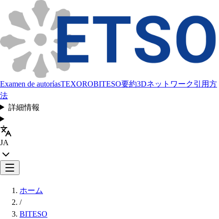
Examen de autorías
TEXORO
BITESO
要約
3Dネットワーク
引用方
法
詳細情報
JA
ホーム
/
BITESO