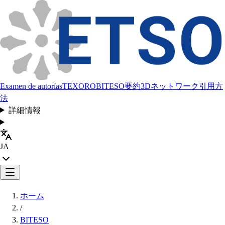
Examen de autorías
TEXORO
BITESO
要約
3Dネットワーク
引用方
法
詳細情報
JA
ホーム
/
BITESO