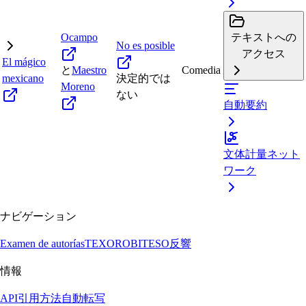
Ocampo
テキストへの
No es posible
アクセス
El mágico
と
Maestro
Comedia
mexicano
決定的では
Moreno
ない
自動要約
文体計量ネット
ワーク
ナビゲーション
Examen de autorías
TEXORO
BITESO
反響
情報
API
引用方法
自動転写