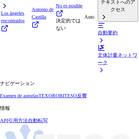
テキストへのア
No es posible
Antonio de
クセス
Los ángeles
Castilla
Auto
encontrados
決定的では
ない
自動要約
文体計量ネットワ
ーク
ナビゲーション
Examen de autorías
TEXORO
BITESO
反響
情報
API
引用方法
自動転写