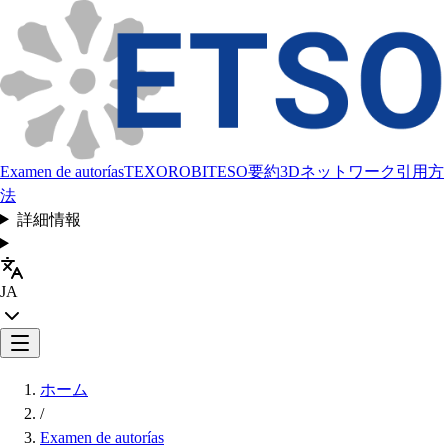
Examen de autorías
TEXORO
BITESO
要約
3Dネットワーク
引用方
法
詳細情報
JA
ホーム
/
Examen de autorías