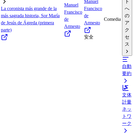
Manuel
ト
Manuel
La coronista más grande de la
Francisco
へ
Francisco
más sagrada historia, Sor María
de
の
de
Comedia
de Jesús de Ágreda (primera
Armesto
ア
Armesto
parte)
ク
安全
セ
ス
自動
要約
文体
計量
ネッ
トワ
ーク