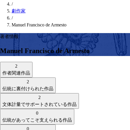
/
劇作家
/
Manuel Francisco de Armesto
著者情報
Manuel Francisco de Armesto
2
作者関連作品
2
伝統に裏付けられた作品
2
文体計量でサポートされている作品
0
伝統があってこそ支えられる作品
0