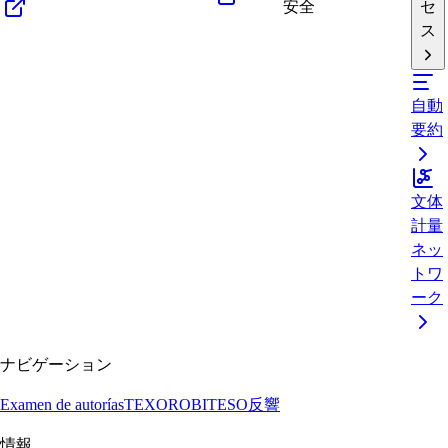
安全
セ
ス
自動
要約
文体
計量
ネッ
トワ
ーク
ナビゲーション
Examen de autorías
TEXORO
BITESO
反響
情報