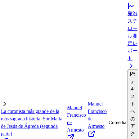
発泡
スチ
ロー
ル測
定レ
ポー
ト
テ
キ
ス
Manuel
ト
Manuel
La coronista más grande de la
Francisco
へ
Francisco
más sagrada historia, Sor María
de
の
de
Comedia
de Jesús de Ágreda (segunda
Armesto
ア
Armesto
parte)
ク