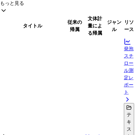
もっと見る
文体計
従来の
ジャン
リソ
タイトル
量によ
帰属
ル
ース
る帰属
発泡
スチ
ロー
ル測
定レ
ポー
ト
テ
キ
ス