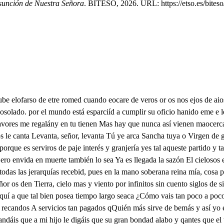
sunción de Nuestra Señora
. BITESO, 2026. URL: https://etso.es/biteso
y de ti se maravillan de garo a ti acatán y se humillan y contigo se recrean Virgen o madre amada de virtud y gracia llena Pues aquesto no es luera porque estaislinada suplicosos por solo Dios me digáis que a besanera que na suela esla seropa de estar en la cama vos osu mi dulce querido madre y señora mía, reina de paz y alegría seáis amigo bien venido Ya de allega mi vitoria ya mi corona me aguarda, y lo que la muerte jarda me preba de vida y gloria ya la deuda que debía este cuerpo dutisface Ya se acasa y se deshace nuestra dulce compagua no lo quiera Dios, señora, ni a mí me guerrá tan mal pues no es la menorsoral el vero venir ahora porque el arcángel que vino a darme es la dulce nueva una mipetición lleva para el trbienal divino que vuestro coleno entero se hallé a verme morr y en voz de empiece a cumplir porque en todo sois primero Tomad amigo esa palma que mi higo me enviado y teremela amifado cuando se me allanque talma sosigad Juan vuestro pecho mostradme en esto afición y no cause en vos pasión lo que en mi causa provecho el afligido día de mi congosa triste y lastimada la amarga pasión mía, y mi concesa ansiada alma del alma mía ya es llegada mi pena llega junto con vuestra gloria reina esclarecida aqueste es hay es punto. aquesta es de sabrida la hora que de mi fuelan temida con miedosos he tenido desla pártiza el alma recelada y mil veces he sido de mi tanlamentada cuanto de vos, señora deseada cuan bien habéis descubierto lo que por mí habéis sufrido No es mucho lo que he sentrdo pues no me he quedado muerto que me hapuesto en tal extremo veros Virgen de esa suerte que quiero con vos la muerte y sin vos la vida temo no me afligas más memoria, ¿Qué he de hacer sin mos María Virgen madre quien solía converfir mi pena en gloria, no mos tieyo mas sentimento cede po miama le llanto. a su juno lloreye tanto Váteme el dolor que tiento qu en veros a llos lloroso pasó el trance de la muerte o dolor o pena fuerte ocaso o mal dosoroso me da su mi alte peca ceaese de Si ha de serlo a quien no pese Vuecad le que lo sea sales Pedro y sanpablo Decidme pablo que cosa puede la ea haber su so porque así habemos venido por nada tan presurosa Príncipe Sancho y paetor de pello de la Iglesia universal pontifice principal luz y cabeza mayor el que aquí nos ha traído de Roma a Servealén el nosmos hará también el fin a que hemos venigo a ver nuestra madre entremos puees vece que a su puerta estamos Vamos pablomao veamos qQuién son eltos que aquítemos El uno dieso parece que tun felp es pues el tercero lo andres hullo algún mioterio se ofrece Entran Felipo Diego y andres Y estario a sipericando sono en fúbito un estruendo y un fuego se fue encendiendo y en el aire levantando y volviendo a ver a quien de Siria me iba sacando. Galome que estoy hablando dentro de Jelve acén secreto fiel del cillo o fuerza divina y maña vuelque también de Epaño dne e te e leo OoMao sabéis Felipe a que No s hemos llegado aquí no lo se mal vecoalis Yo viene barto como entueo ¿Qué e esto, donde me veo Je sues vilo se aconmigo entrama de ame amigo mase ¿Quién me llama o buen mato se mo OdOjudae amigos, Osimón o buen matía donde bueno el vuestra vía en pun di de sadodo mit no lo sé el celoce tiengo sólo sé que entranto ahora en la ausad nos juntamos y todos nos admiramos debernosaquia dehhora es un muferioso caso ¿ueso a Dios, que seaporbión venirá se vvealén con tan presuroso caso y aquí están nue