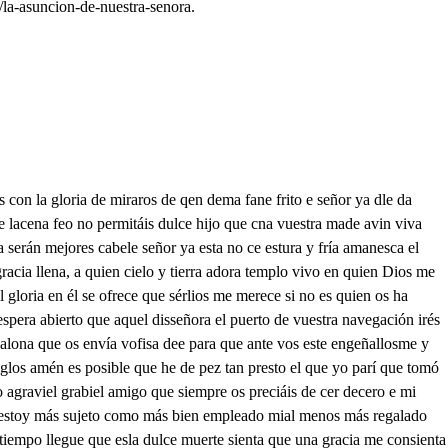
/la-asuncion-de-nuestra-senora.
stros hermanos esosos compañeros ¡Ay amigos verdideros, Dadme vuestrao sansta manos. e Dios, ¿en que paraza el ver tanto amigo junto ¡Ay pablo triste varunto, pedros el almatue temida Veis aquí a Pedro también pales ya pablo en su confañía s me ale suez diso día en que mo fer uer o mis fieles compañeros Obareme singularé. y la religien pilices porla cle si a luceros o yosible, ¡ay Dios que vro de por te ha en fueneo a mie amigos presentes ee que sueño o devaneo que a yo to sea quen veros modáis consuelo. no duermas y ahora velo y a merina no me sinto oco brendelos biene. pues lo ordenae todo tú ynoeñanos buen seu para lo que aquí nosienes Vamos a ver entre tanto. a nuestra madre y señora que otaco la casa en que mora o de cázar divigno y santo ¿Qué e esto ¡ay fuerte de mí! que muy llorosos están ¡Ay de sía fligido Jun, Dulce suno cefeio así O Virgen madre y señora, En buenora esteyo ta ijo abin pdes debatar esta almagoro pues que ya cumplico veo el regalo que os pedí eumplase también en mí vuestro pueto y mi deseo Yuce que sentis reina mía? ¡Ay de mí, sino cetáyo buena siento por dejaros pena y por partirme alegría mieeposo me llama y lleva a gozar de su reposo ¡Ay tu ete caso y penoso ¡ay amarga y trie te nueva ¡Ay dee consolado día, dolor incufrible y fiero ¡Ay, seño ree, que me muero? o afligida suerte mía, ¡ay Ju, con cuanta razón nos hemos hallado aquí ¡Ay, amigos ay de mí! que se rompe el corazón a su mirad que me aflijo cese pama amór le l Dejad ese llanto luego, d qufe pela como Alvoto os lo ruego y mando os lo como a hijo. a Pedro a pablo quee eso amigos templa el dolor adnos vos, señor favor porque no se pierda el seso ¿ uien, señora, quién podrá irse al dolor a la mano si aquel tiempo soberano de veros se acabaya si todos nuevtros enojos si los dolores más fieros se quita vin sólo enveros con la virtud de sosojos ¡Ay, Pedro, dejaid ahora, Esa umemorial, señor, que con ellas el dolor mal se aumenta y en pedra amigos el llanto baste no sea mal de lo que debe y puebee el tiempo breve no es bien que en llorar segaste y ya que eta cotiscontentos Encete solor amargo Harto tiempo os queda y largo por ahora eltadme atentos. mi hora seva acercando y ese llega bien lo siento na miento y para mi seetamento lacosas sigien se lmando el alma Dios la crío. y lo queenella hay de bueno soro el suyo no el afeto y así lo conozco yo el la admita y la reciba con afable a legr cara porque con su vistachra via eterna poce y viva tu cuerpo de mal ventura que enfendró varón jamal Pues eres tierra tendrás en la tierra sepoltura aguarda en je semani aquel alma tuya y mía goce con tu compañía el bien que soca por ti néétame a acera en dos casaes de eseljadac viven dos pobreo honradaes de perfeta vida enteca a esta e dos seleecarán como aquerime jernas Esados ropaesmal sanas. qu enci mal d esa arca están la e de mal pobree preseal que ne está caya se allacen bedencómoolo ordenaren Pedro y su mie al paceae o triste y penoso cargo Virgen cual humano pecho podrá eneetr trance estrecho sufrir dolor tan amargo ¿Qué es esto de que llorado ¿Qué es lo que ahora sentís Reina de ver que os partís iguán solos nos dejáis