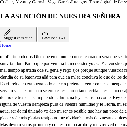
Cuéllar, Álvaro y Germán Vega García-Luengos. Texto digital de
La a
LA ASUNCIÓN DE NUESTRA SEÑORA
Suggest correction
Download TXT
Home
o infinito poderios Dios que en el munco no cale cuando será que se atube elofarso de etre romed cuando eocare de veros or os nos ejos de aios con la gloria de miraros de qen dema fane frito e señor ya dle da simvstandura Panto que por ventura fiameneester yo aca Y a vuestro aposolado. por el mundo está esparciíd a cumplir su oficio hanido eme e le lacena feo no permitáis dulce hijo que cna vuestra made avin viva mal tiempo apartada dde su geria y rego ajos porque aunque vuestros favores me regalány en tu tienen Mas hay que nunca así vienen maocerca serán mejores cabele señor ya esta no ce estura y fría amanesca el claridia de su batonvos allá para que en mí se concluya lo que de los dos le canta Levanta, señor, levanta Tú ye arca Sancha tuya o Virgen de gracia llena, a quien cielo y tierra adora templo vivo en quien Dios me Estéis reina en erabuena todo el cielo pretendía venir con este mengaje porque es serviros de paje interés y granjería yes tal aqueste partido y tal gloria en él se ofrece que sérlios me merece si no es quien os ha servido y así en mí solo se emplea es la ono tan crecida pues sui mensajero envida en muerte también lo sea Ya es llegada la sazón El cielosos espera abierto que aquel disseñora el puerto de vuestra navegación irés dentro de tres días cumpliendo la humana ley a ser reina con el Rey de todas las jerarquías recebid, pues en la mano soberana reina mía, cosa palona que os envía vofisa dee para que ante vos este engeñallosme y siguna de vuestra liempieza pura de vuestra humildad y fe Floria, mi señor os den Tierra, cielo mas y viento por infinitos sin cuento siglos de siglos amén es posible que he de pez tan presto el que yo parí que tomó aquel ser de mí tiniendo yo deb mi ser es posible que hay tan poco de aquí a que tal bien posea tiempo largo seaca ¿Cómo vais tan poco a poco agraviel grabiel amigo que siempre os preciáis de cer decero e mi placer y de mis glorias testigo no me olvidaré ja más de vuestros dulces recandos A servicios tan pagados qQuién más sirve de bemás y así yo estoy más sujeto como más bien empleado mial menos más regalado Mas devoto yo os prometo y con esto reina acabo y me voy ved que mandáis que a mi hijo le digáis que su gran bondad alabo y qantes que el tiempo llegue que esla dulce muerte sienta que una gracia me consienta que le pide que la santa compañta de apóstoles que andan fuera no falte a mi cabecera para aquel dichoso día que a quien tanto quise con amor tan firme y fí quiero que estén a mi muer y cambren mi partida Esto es lo que pido y quiero. de mi Dios y hijo afable pues a mí seja agradable y a sumaquligero lo demás que hacer com bien Yo sé bien que lo hará ¿Qué bien segura estará Madre que tal hijo tiene antel Yo voy, señora a tratar en el cielo esas razones y a ordenar los escuadrón que por vos han de bajar de tiintuda da tanto des qu me seera vos Santísima reina adias, A Diós vais arcángel danto de tea cen fue secreto y alto gobierno que lo ordena y rigeto ¿Quién podrá alcanzar el mío de aquese saber elerno en medio de Asia me vi en un solo pensamiento un ligero y frerco viento ha dado conmigo aquí en Jerusalen me veo y no sin causa habrásido haber desde halla venido saber la ocasión deseo dentro de esta casa mora la madre de Dios y mía de juga es tella y quía de humanos intercesora santa casa sincera casa bien aventurada que toda eslas engasados de Arcángeles dentro y fue por tus bentanas pas 