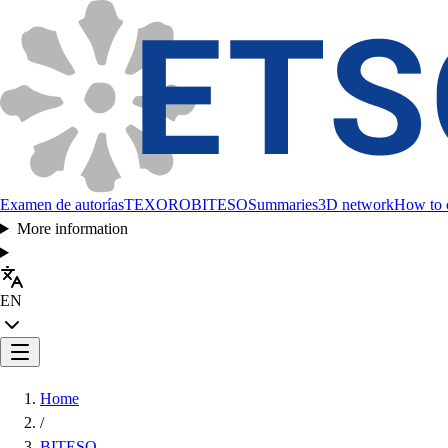
Examen de autorías
TEXORO
BITESO
Summaries
3D network
How to c
More information
EN
Home
/
BITESO