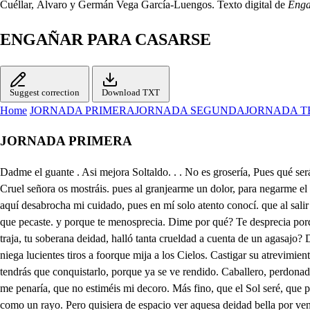
Cuéllar, Álvaro y Germán Vega García-Luengos. Texto digital de
Enga
ENGAÑAR PARA CASARSE
Suggest correction
Download TXT
Home
JORNADA PRIMERA
JORNADA SEGUNDA
JORNADA T
JORNADA PRIMERA
Dadme el guante . Asi mejora Soltaldo. . . No es grosería, Pues qué será? . Cortesía. Cortesía? . . Sí señora. Que me conozcan no quiero, y así en tan confuso encanto échate Laura ese manto. Ya te obedecí primero. Cruel señora os mostráis. pues al granjearme un dolor, para negarme el favor todo un Cielo me ocultáis. En caso tan peligroso cuidadoso me tenéis, cuando tan esquiva hacéis quede cobarde, y medroso, La causa aquí desabrocha mi cuidado, pues en mí solo atento conocí. que al salir las dos de Atocha, en tierra se os cayó un guante, y al alzarlo con ventaja cogi de un rubí la caja, la concha alcé de un diamante. Ya sé yo en lo que pecaste. y porque te menosprecia. Dime por qué? Te desprecia porque vio que te abajaste. Que muestres tanto desdén, que quieras ser tan cruel? Yo Laura mía con él, ni lo hice mal, ni bien Cuando rendido me traja, tu soberana deidad, halló tanta crueldad a cuenta de un agasajo? Dejad que en dolor mortal sirva usano aquese sol, imitad ese farol que en la combre celestial por azules paralelos dorando plateados giros, no niega lucientes tiros a foorque mija a los Cielos. Castigar su atrevimiento importa dé aqueste modo, eso engaño ha de ser todo. Concced mi rendimiento. No eches en su amor olvido, pues si llegas a notarlo, no tendrás que conquistarlo, porque ya se ve rendido. Caballero, perdonad, ya sé que anduve grosera, y estoy corrida, si quiera, por ver vuestra calidad. Casi rendida os adoro, y en tan confusa agonía por quien sois me penaría, que no estiméis mi decoro. Más fino, que el Sol seré, que por seguir a la Aurora de plata el aljófar dora, en cuyo espejo se ve Y sin padecer desmayo de su amor en el crisol, para parecer al sol te seguira como un rayo. Pero quisiera de espacio ver aquesa deidad bella por venerar por estrella. lo que pareció topacio; Seguidme si eso buscáis, y la casa notaréis. en donde entraré . Seréis mi vida aunque me matáis, Y aquesta noche a las diez os esperaré a una reja, el alma con menos queja, mi amor con menos doblez. Así señora, te arrojas, sin ser cruel al favor examinelo el rigor? sufra primero congojas. Laura tú no has entendido. esta cautela que escojo, porque aunque ves que me arrojó, advierte, que no he caído, Cuando vienes a casarte señor, desde zaragoza, así tu amor se reboza? Esto mucho ha de importarte . para aqueste nuevo amor. Que ya acasaros venís? Si mi grande fe advertís, nunca ha de hallarse fuvor. que pueda ya divertirme de vuestra deidad hermosa, que entre flores sois la rosa. Pues si en eso estáis, seguidme. Señora aqueso reporta. Pues habemos, de muda: nos de esta casa, abalanzamos a ste arrojo; poco importa. Que vaya a seguirla vano, y que mostrando gran fe pueda un guante darle pie siendo cola de la mano, De su amor querrá advertirla, y cuando se pone en quintas, no ha de haber tabur, de pintas que sepa mejor seguirla. Él se mira en conclusión apasionado en vacío. que aunque no ha sido Judio no hace falta a la pasión. El vuelve con fe resuelta, y cuando amante blasona, aunque quede sin balona, quiere dar luego la vuelta: Ya Tragón logré unadicha y ya entre suspensa el alma del rubí de sus deseos, la concha vio vio la caja. Luego dónde vive sabes? Si lo supe, y la ventana; donde he de hablarla esta noche. Luego has deberla? . Me Excusada Tragón es esa pregunta. Según eso a la mañana h