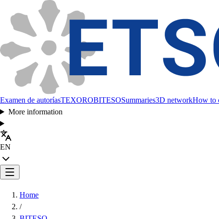
Examen de autorías
TEXORO
BITESO
Summaries
3D network
How to c
More information
EN
Home
/
BITESO