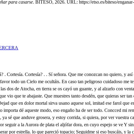
ñar para casarse
. BITESO, 2026. URL: https://etso.es/biteso/enganar-
ERCERA
ablándola tú también, como tu ingenio declara, aunque no sea cortés podrán decirle con causa que tiene muy buenes modos, pues qué fue tan bien hablada. otra cosa traigo más. Y qué será, dilo acaba? Aqueste pliego cerrado al pasar por esa plaza encontré. . Viven los Cielos que aunque la lleve doblada, cuando ya doy en tahur nunca puedo encontrar carta, Y lo que más me fatiga en penuria tan extraña, que sin jugar a la flor nunca el azar me hace falta. Abrirlo intento, y seerlo. Quedo señor; no lo abras. Porqué razón no he de abrirlo? Porque dentro sus entrañas puede traer alguna letra de cambió para cobrarla. Leer quiero el sobre escrito, y dice si no me engaña. A Di Fabricio de Almeida. Y la callé no relata dónde vive esa persona? Sí dice la calle, calla, vive cerca la Plazuela de la Cebad. . Extremada ha de ser nuestra ficción, y tenemos mucha causa para echar por esos trigos. pues que vive a la Cebada. Si no me engaña el discurso. cerca de nuestra posada se muda un tal Don Fabricio; y puede ser que la carta sea para el que se muda. Vamos a busar la casa, que si vive a la plazucla- habrás de salir a plaza No puede tardar dos días Don Baltalar que en sus cartas me escribió su padre que llegaría esta semana a Madrid; no estás gustosa? Solo me molesta, y cansa el haber yo de casarme con un hombre, (tiembla el alma) aquien nunca vi ni hablé, cuando hasta insensible planta usa de su galanteo, para abrazar lo que ama Que hiedra en olmo copado antes de colazar la, ramas no da vueltas por el tronco? y con viviente esmeralda, al que es vojetable arrimo, o no le pule, o engasta? Pues si en insensibles vemos recipróquez tan extraña, como, señor me desposas, y como señor me casas. con un hombre, que no he visto, cuyas condiciones varias, aunque a mi gusto se ajusten tal vez a los otros cansan. Esta es la casa sin du la no mintió mi confianza. Pues hablale, y dale el pliego. Para vos es esta carta, lecela . . Decid señor de dónde venís? . La tiampa ha de conocer el viejo, pero la industiia me valga. Advertid; que mi señor es de condición tan varia, que no lo dirá hasta que veáis del pliego la daa. Pues leo el pliego gustoso. Qué a estos aprietos metruje? vive Dios vergante que te quite el alma a mi espada. En ti ya no es cosa nueva, porque aunque se ve tan mala tu condición aún con eso me tienes robada el alma. Ya estamos en el peligro, aunque dijera la carta, que eres un capón, yo sé que te pelaras las barbas d Con razón puedo gustoso, estar de vuestra llegada señor Don Baltasar, este es Vrsinda en dicha tanta el que viene a ser tu esposo? La carta es de buena data. Esto su padre me escribe. Qué es esto que por mí pasa. Ahora señor te turbas, cuerpo de Dios, coge bazas; y te llevaras la polla triunfando con esa carta No sé fingir vive el Cielo. No es aqueste dime Laura el caballero del guante? Si señora. . En mí una escluva para sor esposa vuestra hañlará vuestra esperanza. Y en mi hallará esa hermosura quieldo brilla con luz tanta un esposo que la estime, sin ser su voluntad falsa. No me desagrada el novio. Mucho la novia me agrada. Galán es Don Baltasar. e Por Dios que Visinda es vizarra. Decidme Don Baltasar, los tensales que intentaba cargar el señor Don Luis, cárgolos. . Aquí nos cusca. . Este es negocio de peso, dejadlo a parte que cansa. Pues por qué puede cansar? Porque es y