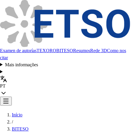
Examen de autorías
TEXORO
BITESO
Resumos
Rede 3D
Como nos
citar
Mais informações
PT
Início
/
BITESO