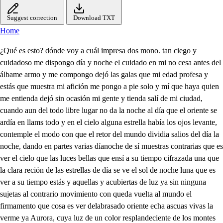
Suggest correction
Download TXT
Home
¿Qué es esto? dónde voy a cuál impresa dos mono. tan ciego y cuidadoso me dispongo día y noche el cuidado en mi no cesa antes del álbame armo y me compongo dejó las galas que mi edad profesa y estás que muestra mi afición me pongo a pie solo y mí que haya quien me entienda dejó sin ocasión mi gente y tienda salí de mi ciudad, cuando aun del todo libre lugar no da la noche al día que el oriente se ardía en llams todo y en el cielo alguna estrella había los ojos levante, contemple el modo con que el retor del mundo dividia salios del día la noche, dando en partes varias díanoche de sí muestras contrarias que es ver el cielo que las luces bellas que ensí a su tiempo cifrazada una que la clara reción de las estrellas de día se ve el sol de noche luna que es ver a su tiempo estás y aquellas y acubiertas de luz ya sin ninguna sujetas al contrario movimiento con queda vuelta al mundo el firmamento que cosa es ver delabrasado oriente echa ascuas vivas la verme ya Aurora, cuya luz de un color resplandeciente de los montes las altas cumbres dora que el fresco viento que en mi pecho y frente causa su avidad recrea y enamora que el alba aljofarada que ya empieza y hace acudir rocio a mi cabeza y sobre todo que el saber que hije todo estoy aquel que lo formo de nada dichoso aquel que en esta vida elije de las lenes la ley que a Dios agrada Esto me da cuidado esto me aflige Esto tiene mi vida fatigada pues nací de cristiano, y siendo moro No sé si como debo a Dios adoro nacide madre que antes fue cristiana y después renego siguio laseta que mucha parte de la gente humana sigue industriada por el gran profeta No sé si la que sigo es la loipana y deseo salvarme en la perfeta sigo a mi madre a una mujer varia y que pudo elegir la ley contraria sé que del astórpezas de él temundo me hallo lleno, y tan metido en ellas que ni el ni lo caudal ni el mar profundo me podrán consuso las labardellas sólo en ti Dios me estampo en ti me fundo Qué criaste, cielo sol luna y estrellas y así pido perdón anteti puesto de mis pasadas culpas. mas ¿qué es esto hincase de rodillas ya parecen en tn amibepor tramo ya o corriendo una cortina tres niños dos de blanco con coronas de florespuestas lasma nos y dice el de enmedio y os manse queda admiro del cielo abemos venido piento a ti hermano, y no te asombre de haberte dado este nombre porque los tres lo hemos sido unos padres nos hubieron y apenas los tres nacimos cuando el sermor tal perdimos y el ser eterno nos dieron Diosenos, porque tenemos lo que no tienes, y es falto que no puedes si te falta verte en el bien que nos vemos procura saber el fin y sabido haz por tenello porque es cosa que sin ello sien amamea No puedes tener buen fin, y sabido se concluya en saber que estriba hermano en darte la ajena mano y el recibirla en la tuya y si ha de dártelo alguno será luis rey de Francia procura lo coninstancia y ayúdete el trino y uno es el atramora ocorren la cortina cubr con música levantascosmán Qué visión, cielos es esta que respuesta sin pregunta que tres en divina junta para dar una respuesta cuando me reciyo tanto ni quien en tanto me estima que me ha propuesto la egnima de aqueste hora en lo santo que en gloria hermanos os veis por tener lo que no tengo en solo esto voy y vengo que no tengo y que tenéis no os entiendo más discierno que obra de hermanos me hicistes sin duda hermanos venistes a sacarme del infierno alenanma madro e os man dos moros obaciente capitan o genteja más domada dos man que venis alborotada sl mi ds me s me a buscaros osmán que vuestra subita falta privo de esosiego el pecho que está a quereros tan hecho que la cielo sobresalta pues no estaba aquí mi gente sin fatigaros vos tanto Soy madre no os cause espanto porque os amo tiernamente la ciudad de damiata con tu ausencia esta suspensa que estás muerto o preso piensa de otra cosa no se trata No estoy muerto, pues aun vivo y con obligación nueva quiero volver con la nueva de que el capitan es vivo Yo también iré contigo pso los de por ganar de las albricias a abracarle la de tiene yesen las caricias madre fingidas conmigo si el bien la vida y consuelo soy vuestro, porqué respeto me encubristes el secreto que hoy me ha descubierto el cielo en qué mal combosandube que si hermanos he tenido hasta hoy no he merecido saber de vos que los tuve nies no puedo entender por cierto para que fue de importancia habenpuesto tanta instancia madre entenerlo encubierto y si importa que lugar os da el sermadre anegallo por cierto que yo no hallo porque tiene de importar porque no nos igualastes si a todos cuatro paristes Que es lo que a los tres les distes que a mí solo me quitastes Dadme madre lo quitado que aunque no sé lo que pido Bien hecho de ver que ha sido mucho lo que me ha faltado es tanto madre cruel más que cuantas tiene el suelo que a ellos los tiene el cielo y a mí me tiene sin él Ya hijo la hora llego en que el señor ha querido que os se ha restituido lo que mi culpa os quito y aunque la mucha verguenza casino me da lugar quiero hijo comenzar mi triste y cstoría comienza cenel en el reino que por armas desde los dorados siglos ha tenido en campo azul Cincolises de oroliso provincia a quien los mortales significando su sitio al presente llaman Francia y galza llamó el antiguo Naci hijo a Diós pluguiera que nunca hubiera nacido pues naciendo de cristianos soy enemiga de Cristo Crióme mi noble padre, con regalos infinitos por ser única heredera de un mayorazgo muy rico crecí y en llegando edad de sujetarme ha marido me caso con un francés tan hidalgo como rico siguio se luego al casarme deseo de tener hijos, de él con sugalmatrimonio fruto esperado y debido Diome el señor el primero bantícose l uego el niño y apenas le bauticaron cuando murió de improviso nació el segundo y también Recibió agua de bautismo si en de sna de l y recibida murió en los brazos del padrino nació el terceron también lo que con los dos se hizo y elbantizarse y morirse suecasiún instante mismo sinalmente nació el cuarto y último de mis hijos y este hijo fuiste tú por mal de los tres nacido viendo el fin hacelerado de los mal logrados hijos tiniéndolo por mal fin, como si lo hubiera sido no te quise bapticar por ver si quedabas vivo siendo el buen fin de los tres del mal del cuarto principio pudo, pues tener efecto la causa de tu bautismo porque el día de mi parto tu padre una ausencia hizo volvió de ella y preguntome si era cristiano su hijo y certifique mintiendo lo que cierto no habíá sido creciste y algunos días los dos contentos vivimos hasta que llegó uno triste por mi pecado y castigo que estando am bos en un puerto des mi pascándonos contigo de una galera turquezca los tres asaltados fuimos tu padre como era noble pello y murió en su oficio y por su muerte quedamos ambos de un turco cautivos, Llevaron nos aturquía de allí vivimos a Exipto donde renegue en efecto lo que hubo más ya lo has visto he querido muchas veces contarte lo que ha soído y tantas lo he recelado porque a todas he temido que en conociendo tu engaño tienes de volverte a Cristo y has de morir al momento que recibas el bautismo Voyme a quejar madre y dudo que aunque fuegrave tu error solamente causar pudo lo hecho ofensas de amor porque yo quedase mudo En efecto eres mujer de quien es propio el temer ya ser mujer se añadió sermadre a ser madre ser quien tanto siempre me amo Culpa tienes cosa es llana. pues con tu piedad materna y tú superstición vana si viete quceres quieres darme muerte eterna por estorbarme la humana pero ya me hallo a punto de cobrarlo todo junto pues su baptismo ahora pido pues lo que tenía perdido lo restanso en solo un punto Ya yo sé lo que tuvistes y sé bien lo que no tuve y lloro lasoras tristes y el tiempo hermanos que anduve sin lalumbre que me distes pero ¿quién salvarme quiso con tan behemente aviso Deme ahora la mano hermanos que a fuerza de vuestras manos Yo ganaré el paraíso salen los dos moros mueve los pies fuerte osmán que hay amigos da mi ata por mandado del soldan de ponerse en armas trata acude buen capitán que nuevaay por las espías se sabe que a pocos días que pregono el frances suelo por diversas vías pon eti me quiere dar Dios el cielo y acude a las ansias mías no supe por lavisión que de Luis rey de Francia pendía mi salvación una cosa de importancia me ocurre en esta ocasión la mano en la siente pensativo sutileza rara y alta Si si, harélo sin falta Vamos y sepa mi tierra amigos que no les falta su capitán guerra querra Por otra parte dale con cirimias aabal acompañamiento de franceses con cruz es colera, dasde Jerusalén al pecho en capotillos blancos y de trás un cardenal y el Reyu amaco tocarme si sobre las armas coronado y traiga el Conde, n al ferez mayor el estandarte leal con lasfe es delis a una parte y las armas del papa que as viesan una cruz de Jerusalen a la otra y corraz una cortina y descubras eun alsar donde estesa Francisco y diga el cardenal tomando el estanda el día eshoy rey cristiano, en que la Iglesia os entrega esta insignia que desplega al viento mi indigna mano significando por ella que os entrega en entregalla el Laura de labatalla porqué que más Lauro que ella Francia subien solenice pues tal quien va aguíar Trabajo os ha de costar porqué cruz trabajos dice pero es cierta la vitoria que jamás peleo mortal en nombre de esta señal que no saliese con gloria por el su cesor de pedro capitán de Dios os nombro y este árbol llevad al hombro más levantado que el cedro sus armas os doy tomaldas qué mejor lo harán con vos toma el se las armas que al mismo Dios el estandarte pudieron hacer espaldas y acabad godo fre nuevo lo que comenzó el antiguo ya que su bien averiguo reusar el peso no debo que aunque no con la pusanza de godo fre debullón iré hacer carasión puesta en vos la confianza todos de rodicias y vos, seráfico padre alaltar que siguiendo el francespando y degrado renunciando casa patria, padre y madre pudo el buen celo en vos tanto que el regalo pospusistes ya la conquista os partistes del sepulcro sacrosanto Ya