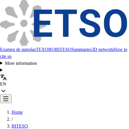
Examen de autorías
TEXORO
BITESO
Summaries
3D network
How to
cite us
More information
EN
Home
/
BITESO