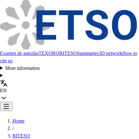
Examen de autorías
TEXORO
BITESO
Summaries
3D network
How to
cite us
More information
EN
Home
/
BITESO