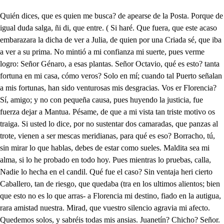
Quién dices, que es quien me busca? de apearse de la Posta. Porque de igual duda salga, ñi di, que entre. ( Si haré. Que fuera, que este acaso embarazara la dicha de ver a Julia, de quien por una Criada sé, que iba a ver a su prima. No mintió a mi confianza mi suerte, pues verme logro: Señor Génaro, a esas plantas. Señor Octavio, qué es esto? tanta fortuna en mi casa, cómo veros? Solo en mí; cuando tal Puerto señalan a mis fortunas, han sido venturosas mis desgracias. Vos er Florencia? Sí, amigo; y no con pequeña causa, pues huyendo la justicia, fue fuerza dejar a Mantua. Pésame, de que a mi vista tan triste motivo os traiga. Si usted lo dice, por no sustentar dos camaradas, que panzas al trote, vienen a ser mescas meridianas, para qué es eso? Borracho, tú, sin mirar lo que hablas, debes de estar como sueles. Maldita sea mi alma, si lo he probado en todo hoy. Pues mientras lo pruebas, calla, Nadie lo hecha en el candil. Qué fue el caso? Sin ventaja heri cierto Caballero, tan de riesgo, que quedaba (tra en los ultimos alientos; bien que esto no es lo que arras- a Florencia mi destino, fiado en la autigua, rara amistad nuestra. Mirad, que vuestro silencio agravia mi afecto. Quedemos solos, y sabréis todas mis ansias. Juanetín? Chicho? Señor. Salios fuera, y entornada esa puerta, avisa, si alguien me busca. Allá fuera aguarda, hasta que yo llame. Voy adverrido. Patarata: como si yo no supiera en los buenos pasos que anda. Venga usted. Y habrá a la mano un poco de miel rosada de cepas? No faltará. Conocéis aquesta Dama? Oh hizo la naturaleza una beldad duplicada, o esta es Irene, la hija de Ernesto. Dónde se halla, me decid? Tan cerca vive, que entre su casa, y mi casa, solo media otra, que ha mucho que tiene desalquilada su dueño. Gracias a amor, que tantas penas acalla con un bien. Estáis, Octavio, de ella enamorado? Tanta fue, al estrenar sus luceros, la actividad de sus llamas, que solo vengo por verla, servirla, he idolatrarla: pues el que me dio el retrato me aseguro, como estaba en esta Ciudad, si bien (ca el reconocer me ataja cuanto es fuerza, que en mí bus- vivas diligencias hagan sus deudos, pues el herido Quién? es. Don Carlos Gonzaga. Añadid a ese primer riesgo, que en Florencia se halla su pariente Ludovico de Medicis, en demanda de buscar al agresor, en fe de ciertas lejanas noticias, de que le vieron hacertránsito en Ferrara. Cómo halláramos, amigo, en sendas tan encontradas medio de estar encubierto donde pudiese mirarla, a lo menos sin estorbos, mientras este empeño acaba? Difícil es, pues tan raros extremos rara vez se atan sin atropellar los riesgos. Sí, mas la industria, y la maña de los hombres aún mayores inconvenientes allanan. Un medio se me había ahora u ocurrido de tan rara sutileza, para que pudieseis verla, y hablarla, seguro de que, aunque os busa quen, os hallen, como vos para ponerle en uso tuvierais valor, y. Aunque deseaba saberle, quedad con Dios, pues ya la amistad pasada no es como yo discurría. Qué decís? Que a quien me agravia, como vos, no es bien fiarle la mejor parte del alma. Tened, que también hay riesgos a que no basta la espada; y oídme, porque lo creáis, La casa desocupada, que os dije, que con la mía, y la casa de Madama alinda, a su jardín tiene una puerta, que cerrada hasta ahora, o no descubierta, por ocultarla unas ramas, limando la cerradura, os puede franquear la entrada a el cuarto bajo, en que vive; con que llegando a ocuparla vos, abriendo por el mío puerta, por donde se salga, y entre; mas creer es delirio, que oséis, ni aún poner las plana en ella. (tas Una nueva ofensa me añade cada palabra. No os admiréis, de que dude la acción, pues como en ella anda un Foleto, trasgo, o duende de los muchos de la Italia, por cuya razón no ha habido. nadie, que quiera alquilarla, no sería mucho creer, que siguiendo sus pisadas, hicieseis vos lo que todos. Mal conocéis a quien ama, pues cuando fuera el abismo el que el paso me franqueara. de verla, hiciera desprecio de su horror. Pues poco, o nada en intentarlo se arriesga, cuidando de la vianda. yo, y lo demás que es preciso; a poner empiece en planta. la idea tola. L 2. Señor. Se acabó ya la parlata? Y quién te mete a ti en eso? Quién me mete? quién me saca. Dame, Juanetín, las llaves, pues en tu poder estaban, de esa casa, que se alquila. Cuál dices? Esa cercana. del Foleto. Fole que? Foleto: de qué te espantas? Yo no entiendo de solías, chaconas, y zarabandas: mas qué es Foleto? Un crectro, (dan, trasgo, u duende de los que an- sin intención, o malicia, alborotando las casas. donde están. Y pregunto: ese. seor duende, como se llama; será diablo? Esa cuestión no me toca a mi apurarla, ni a ti; y pues basta saber, que todo ello ha de ser chanza; mostrad, hidalgo. Estas son. Y ven tú. Qué es, que yo vaya? Tú me has de quitar el juicio con tus cosas! Pues qué? tratas ir a vivir con el duende? Solo el que me mandes falta: iré donde yo quisiere: Si usted gusta de fantasmas. enredadoras, que a fuer de nuevas caranta maulas regalán con mazculillos, cordelejos, y sotanas, váyase solo, que yo tengo que ir a la posada por la ropa. Tiempo queda. No queda. Pues si me enfadas, habrás de ir a puntillones. Envaine ucé, seo carranza, que yo iré de bien a bien. Venid por la puerta falsa, que está más cerca; y suplid, pues me espera cierta dama, el que me ausente en dejándoos a la puerta: Si esta traza se logra, dichoso yo! Pobre Chicho, cuantas mantas te esperan! Lo peor es que no las habrá en la cama; hay hombre más desdichado? En qué te detienes? pasa. Ah de ser esto por fuerza? Adiós con la colorada. Anda, maldito seas tú. . O me miente la distancia, o es aquel, que viene allí, Ludovico No te engañas, que es el mismo. No quisiera que en esta ocasión llegara Génaro, y desconfiase de mi amor. Eso se salva con decirle la verdad. Si los celos acertaran a creer verdades, murieran algunas desconfianzas. Fiado, divina Julia, en cuanto os deben mis ansias, a favor de mis cariños me atrevo a llegar, a causa de rogaros nuevamente patrocinéis mi esperanza con vuestra prima, quien siem- pre tan divina, como ingrata, me desprecia. Creed, señor Ludóvico, que me holgara de persuadir sus desdenes: si bien sabéis cuanuraña se niega a todos; mas pues estos días anda mala, y yo voy a verla, haré, por veneer su repugnancia, cuanto pueda. Ludovico con Julia? O! pese a la rabia de mis celos, que no pueden explicarse cara a cara, no tanto por ser sobrino del Duque, cuanto porque haste saber más clara mi ofensa, no es bien arriesgar su fama. De suerte, que por la puerta del jardín, si acaso baja a él, podré entrar? Yo discurro, que Nicoleta, que anda siempre a su lado, me hará, a trueque de alguna alhaja, posible el logro, y ahora idos, porque la gente que pasa no nos vea juntos. Voy a ser animada estatua de su calle; y pues con vos de estas materias no se habla, tomad vos esa sortija. Si haré de muy buena gana. Qué es eso? Nada. Id con Dios. Si logro llegar a hablarla, consolaré los pesares, que el no hallar señas me causa del que hirió a mi primo. . Adiós. Viéndoos tan bien ocu- pada, no quise, señora Julia, llegar, hasta que quedaráis sola, a daros a entender, que lo he visto; y pues la saña que hoy disimula, quizá se satisfara mañana; quedad con Dios. Aguardad, que no será bien que añada, ni atrevimientos la duda, ni recelos la ignorancia. Puede mentir mi sospecha? Sí, porque al fin es villana. Y la prenda con que ahora sobornó a vuestra criada, también miente? También miente, pues, mas mi tío! Bien haya él, pues le tapó la boca, porque yo no vomitara la sortija. Fuerza es ya hacer a su fuga espaldas. Tápate bien. Si yo fuese tan dichoso, que encontrara este Médico Extranjero, que hoy, para pasar a Capua, hace transito en Florencia, quizá su ciencia templara las tristezas de mi hija, en cuya beldad mis canas cifran todo su sosiego. Puesto que en mí no repara, divertido, mejor es irme sin hablarle. s. Oh cuántas penas, ay Irene mía! me cuesta la extraordinaría condición tuya. Tras ella, por si pudí ese alcanzarla, (pues no es posible que viva hasta que me satisfaga) es bien que vaya. Señor, donde de aquesta manera vamos ascuras? Que fuera tan notable nuestro error, que una luz no hayas traído! Quién ha de creer, que entre- abierta no haya ventana, ni puerta? No obstante tengo, atrevido, de examinarla, aunque muerto me saquen de aquí. Agua va Qué tienes? Que me va ya apuntando el desconcierto. Que siempre tus frialdades me hayan de enfadar así! Señor, vámonos de aquí, por las tres necesidades. Ya no es fácil, pues apenas sabré por donde he venido. Jesucristo, que ya el ruido se escucha de las cadenas. Anda, y calla. Quién va allá? Hablaron? Yo no lo sé: que me da un que se yo qué, que no sé lo que me da. Raro caso! mas qué dudo, si está mi valor conmigo? Ay Dios mío! Quién va, digo? Quién lo pregunta? Quién pudó. Quién pudo? Ahora echas brabatas a un duendecillo hablador? No diréis quién sois? Señor? que me tiran de las patas! Yo soy de esta estancia sola el dueño. Esta casa no tiene más dueño que yo. Ya lo veréis: luces, hola. Toma, si purga. Un hombre es, y tiene el rostro cubierto. Cuál aprieta el desconcierto mas no ha de apretar después de ver como sus cautelas alumbran nuestras manías, si es trasgo enciende bugias el duende matacandelas? No sé qué haga. (soy, Caballero, pues ya veis, que un hombre y que en esta casa estoy; qué mandáis? Saber primero quien a ella os ha traído. Yo os quitaré ese cuidado en yéndose ese criado. Si es por eso, ya se ha ido. Chicho, vete, y a la puerta me espera. Y quién de aquí allá me alumbra? No faltara: hola. Tenga usted, y advierta, que aquí estoy bien con los dos. Que hayas de ser siempre así! Si me meneare de aquí, mala muerte me dé Dios. Ven, que yo te guiaré hasta el portal. Eso vaya, no sea que al paso haya quien me dé, sin que me dé. Hidalgo, vuelvo al instante. Señor Duende, a la obediencia. Duende yo? buena inocencia. Posible es, que no te espante quedarte en parte tan sola con él? Pues qué ay, que me a