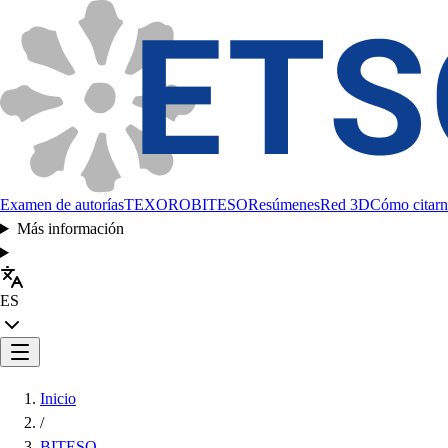
Examen de autorías
TEXORO
BITESO
Resúmenes
Red 3D
Cómo citarn
Más información
ES
Inicio
/
BITESO