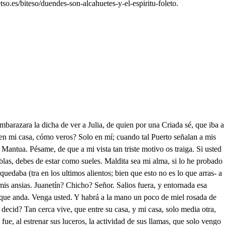
so.es/biteso/duendes-son-alcahuetes-y-el-espiritu-foleto.
guna alhaja, posible el logro, y ahora idos, porque la gente que pasa no nos vea juntos. Voy a ser animada estatua de su calle; y pues con vos de estas materias no se habla, tomad vos esa sortija. Si haré de muy buena gana. Qué es eso? Nada. Id con Dios. Si logro llegar a hablarla, consolaré los pesares, que el no hallar señas me causa del que hirió a mi primo. . Adiós. Viéndoos tan bien ocu- pada, no quise, señora Julia, llegar, hasta que quedaráis sola, a daros a entender, que lo he visto; y pues la saña que hoy disimula, quizá se satisfara mañana; quedad con Dios. Aguardad, que no será bien que añada, ni atrevimientos la duda, ni recelos la ignorancia. Puede mentir mi sospecha? Sí, porque al fin es villana. Y la prenda con que ahora sobornó a vuestra criada, también miente? También miente, pues, mas mi tío! Bien haya él, pues le tapó la boca, porque yo no vomitara la sortija. Fuerza es ya hacer a su fuga espaldas. Tápate bien. Si yo fuese tan dichoso, que encontrara este Médico Extranjero, que hoy, para pasar a Capua, hace transito en Florencia, quizá su ciencia templara las tristezas de mi hija, en cuya beldad mis canas cifran todo su sosiego. Puesto que en mí no repara, divertido, mejor es irme sin hablarle. s. Oh cuántas penas, ay Irene mía! me cuesta la extraordinaría condición tuya. Tras ella, por si pudí ese alcanzarla, (pues no es posible que viva hasta que me satisfaga) es bien que vaya. Señor, donde de aquesta manera vamos ascuras? Que fuera tan notable nuestro error, que una luz no hayas traído! Quién ha de creer, que entre- abierta no haya ventana, ni puerta? No obstante tengo, atrevido, de examinarla, aunque muerto me saquen de aquí. Agua va Qué tienes? Que me va ya apuntando el desconcierto. Que siempre tus frialdades me hayan de enfadar así! Señor, vámonos de aquí, por las tres necesidades. Ya no es fácil, pues apenas sabré por donde he venido. Jesucristo, que ya el ruido se escucha de las cadenas. Anda, y calla. Quién va allá? Hablaron? Yo no lo sé: que me da un que se yo qué, que no sé lo que me da. Raro caso! mas qué dudo, si está mi valor conmigo? Ay Dios mío! Quién va, digo? Quién lo pregunta? Quién pudó. Quién pudo? Ahora echas brabatas a un duendecillo hablador? No diréis quién sois? Señor? que me tiran de las patas! Yo soy de esta estancia sola el dueño. Esta casa no tiene más dueño que yo. Ya lo veréis: luces, hola. Toma, si purga. Un hombre es, y tiene el rostro cubierto. Cuál aprieta el desconcierto mas no ha de apretar después de ver como sus cautelas alumbran nuestras manías, si es trasgo enciende bugias el duende matacandelas? No sé qué haga. (soy, Caballero, pues ya veis, que un hombre y que en esta casa estoy; qué mandáis? Saber primero quien a ella os ha traído. Yo os quitaré ese cuidado en yéndose ese criado. Si es por eso, ya se ha ido. Chicho, vete, y a la puerta me espera. Y quién de aquí allá me alumbra? No faltara: hola. Tenga usted, y advierta, que aquí estoy bien con los dos. Que hayas de ser siempre así! Si me meneare de aquí, mala muerte me dé Dios. Ven, que yo te guiaré hasta el portal. Eso vaya, no sea que al paso haya quien me dé, sin que me dé. Hidalgo, vuelvo al instante. Señor Duende, a la obediencia. Duende yo? buena inocencia. Posible es, que no te espante quedarte en parte tan sola con él? Pues qué ay, que me a