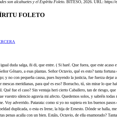
des son alcahuetes y el Espíritu Foleto
. BITESO, 2026. URL: https://et
ÍRITU FOLETO
ERCERA
 la cerradura, os puede franquear la entrada a el cuarto bajo, en que vive; con que llegando a ocuparla vos, abriendo por el mío puerta, por donde se salga, y entre; mas creer es delirio, que oséis, ni aún poner las plana en ella. (tas Una nueva ofensa me añade cada palabra. No os admiréis, de que dude la acción, pues como en ella anda un Foleto, trasgo, o duende de los muchos de la Italia, por cuya razón no ha habido. nadie, que quiera alquilarla, no sería mucho creer, que siguiendo sus pisadas, hicieseis vos lo que todos. Mal conocéis a quien ama, pues cuando fuera el abismo el que el paso me franqueara. de verla, hiciera desprecio de su horror. Pues poco, o nada en intentarlo se arriesga, cuidando de la vianda. yo, y lo demás que es preciso; a poner empiece en planta. la idea tola. L 2. Señor. Se acabó ya la parlata? Y quién te mete a ti en eso? Quién me mete? quién me saca. Dame, Juanetín, las llaves, pues en tu poder estaban, de esa casa, que se alquila. Cuál dices? Esa cercana. del Foleto. Fole que? Foleto: de qué te espantas? Yo no entiendo de solías, chaconas, y zarabandas: mas qué es Foleto? Un crectro, (dan, trasgo, u duende de los que an- sin intención, o malicia, alborotando las casas. donde están. Y pregunto: ese. seor duende, como se llama; será diablo? Esa cuestión no me toca a mi apurarla, ni a ti; y pues basta saber, que todo ello ha de ser chanza; mostrad, hidalgo. Estas son. Y ven tú. Qué es, que yo vaya? Tú me has de quitar el juicio con tus cosas! Pues qué? tratas ir a vivir con el duende? Solo el que me mandes falta: iré donde yo quisiere: Si usted gusta de fantasmas. enredadoras, que a fuer de nuevas caranta maulas regalán con mazculillos, cordelejos, y sotanas, váyase solo, que yo tengo que ir a la posada por la ropa. Tiempo queda. No queda. Pues si me enfadas, habrás de ir a puntillones. Envaine ucé, seo carranza, que yo iré de bien a bien. Venid por la puerta falsa, que está más cerca; y suplid, pues me espera cierta dama, el que me ausente en dejándoos a la puerta: Si esta traza se logra, dichoso yo! Pobre Chicho, cuantas mantas te esperan! Lo peor es que no las habrá en la cama; hay hombre más desdichado? En qué te detienes? pasa. Ah de ser esto por fuerza? Adiós con la colorada. Anda, maldito seas tú. . O me miente la distancia, o es aquel, que viene allí, Ludovico No te engañas, que es el mismo. No quisiera que en esta ocasión llegara Génaro, y desconfiase de mi amor. Eso se salva con decirle la verdad. Si los celos acertaran a creer verdades, murieran algunas desconfianzas. Fiado, divina Julia, en cuanto os deben mis ansias, a favor de mis cariños me atrevo a llegar, a causa de rogaros nuevamente patrocinéis mi esperanza con vuestra prima, quien siem- pre tan divina, como ingrata, me desprecia. Creed, señor Ludóvico, que me holgara de persuadir sus desdenes: si bien sabéis cuanuraña se niega a todos; mas pues estos días anda mala, y yo voy a verla, haré, por veneer su repugnancia, cuanto pueda. Ludovico con Julia? O! pese a la rabia de mis celos, que no pueden explicarse cara a cara, no tanto por ser sobrino del Duque, cuanto porque haste saber más clara mi ofensa, no es bien arriesgar su fama. De suerte, que por la puerta del jardín, si acaso baja a él, podré entrar? Yo discurro, que Nicoleta, que anda siempre a su lado, me hará, a trueque de al