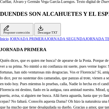
Cuéllar, Álvaro y Germán Vega García-Luengos. Texto digital de
Duen
DUENDES SON ALCAHUETES Y EL ESP
Proponer corrección
Descargar TXT
Inicio
JORNADA PRIMERA
JORNADA SEGUNDA
JORNADA T
JORNADA PRIMERA
Quién dices, que es quien me busca? de apearse de la Posta. Porque de igual duda salga, ñi di, que entre. ( Si haré. Que fuera, que este acaso embarazara la dicha de ver a Julia, de quien por una Criada sé, que iba a ver a su prima. No mintió a mi confianza mi suerte, pues verme logro: Señor Génaro, a esas plantas. Señor Octavio, qué es esto? tanta fortuna en mi casa, cómo veros? Solo en mí; cuando tal Puerto señalan a mis fortunas, han sido venturosas mis desgracias. Vos er Florencia? Sí, amigo; y no con pequeña causa, pues huyendo la justicia, fue fuerza dejar a Mantua. Pésame, de que a mi vista tan triste motivo os traiga. Si usted lo dice, por no sustentar dos camaradas, que panzas al trote, vienen a ser mescas meridianas, para qué es eso? Borracho, tú, sin mirar lo que hablas, debes de estar como sueles. Maldita sea mi alma, si lo he probado en todo hoy. Pues mientras lo pruebas, calla, Nadie lo hecha en el candil. Qué fue el caso? Sin ventaja heri cierto Caballero, tan de riesgo, que quedaba (tra en los ultimos alientos; bien que esto no es lo que arras- a Florencia mi destino, fiado en la autigua, rara amistad nuestra. Mirad, que vuestro silencio agravia mi afecto. Quedemos solos, y sabréis todas mis ansias. Juanetín? Chicho? Señor. Salios fuera, y entornada esa puerta, avisa, si alguien me busca. Allá fuera aguarda, hasta que yo llame. Voy adverrido. Patarata: como si yo no supiera en los buenos pasos que anda. Venga usted. Y habrá a la mano un poco de miel rosada de cepas? No faltará. Conocéis aquesta Dama? Oh hizo la naturaleza una beldad duplicada, o esta es Irene, la hija de Ernesto. Dónde se halla, me decid? Tan cerca vive, que entre su casa, y mi casa, solo media otra, que ha mucho que tiene desalquilada su dueño. Gracias a amor, que tantas penas acalla con un bien. Estáis, Octavio, de ella enamorado? Tanta fue, al estrenar sus luceros, la actividad de sus llamas, que solo vengo por verla, servirla, he idolatrarla: pues el que me dio el retrato me aseguro, como estaba en esta Ciudad, si bien (ca el reconocer me ataja cuanto es fuerza, que en mí bus- vivas diligencias hagan sus deudos, pues el herido Quién? es. Don Carlos Gonzaga. Añadid a ese primer riesgo, que en Florencia se halla su pariente Ludovico de Medicis, en demanda de buscar al agresor, en fe de ciertas lejanas noticias, de que le vieron hacertránsito en Ferrara. Cómo halláramos, amigo, en sendas tan encontradas medio de estar encubierto donde pudiese mirarla, a lo menos sin estorbos, mientras este empeño acaba? Difícil es, pues tan raros extremos rara vez se atan sin atropellar los riesgos. Sí, mas la industria, y la maña de los hombres aún mayores inconvenientes allanan. Un medio se me había ahora u ocurrido de tan rara sutileza, para que pudieseis verla, y hablarla, seguro de que, aunque os busa quen, os hallen, como vos para ponerle en uso tuvierais valor, y. Aunque deseaba saberle, quedad con Dios, pues ya la amistad pasada no es como yo discurría. Qué decís? Que a quien me agravia, como vos, no es bien fiarle la mejor parte del alma. Tened, que también hay riesgos a que no basta la espada; y oídme, porque lo creáis, La casa desocupada, que os dije, que con la mía, y la casa de Madama alinda, a su jardín tiene una puerta, que cerrada hasta ahora, o no descubierta, por ocultarla unas ramas, limando