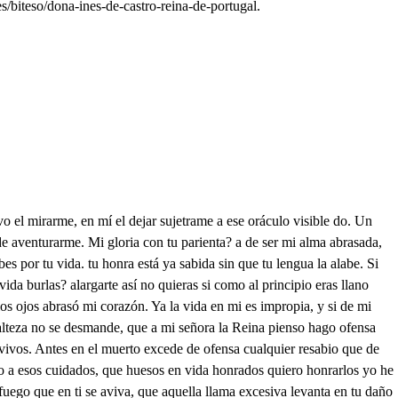
/biteso/dona-ines-de-castro-reina-de-portugal.
ida se concluya mas si yo muriere advierte, que ha de ser la muerte tuya, remaniente de mi muerte. Del mayorazgo intentada la bendicion me a hurtado este Príncipe invidioso que fue lacobrienturoso y no Esaudesdichado. Mas aunque en esta ocasión ser primero no podré, para aliviar mi pasión recibir procurare la segunda bendición Y engañando mi sentido con parte del bien perdido para remediar mi afán procurate ser galan n pues no puedo ser marido. Diréis al de Aaragón mi amado primo, que ofrecerme su hija para nuera en más que el Reino Lusitano, estimo, Y a penas brotará la primavera en el Almendro flor, y frezco prado vistiendo de ojas verdes su ribera. Y a penas compondrá lo que a criado la señora de Chipre en sus Jardines que el Orbe ocupa su valor nombrado. Y a penas enel soto los mastines guardaran a los tiernos corderillos delos lobos que roban sus Confines Y a penas mostraran los altos cielos, sus rostros, de tinieblas despojados haciendo al campo treguas con los celos. Cuando por ella partan mis criados porque con la real pompa que merece; tome la posesión de mis estados. 2. Tanto favor tu Majestad la ofrece que aquella tierna planta Aragonesa. conel al cielo levantado crece sus Reales manos nuestro Rey te besa, y queda, de merced tan sublimada infinito, obligada la Princesa. Y aunque aquí de nosotros alabada su fama, sus virtudes, tu pregonas con que queda de todos ensalzada. Y a quien al cielo que lazo coronas que el agua aparta, en una junta veas y del cielo Español las cincoZonas y tú el Caudillo dela gente seas. Hágase con brevedad ved que ya estoy prevenido para dejar la ciudad don Pedro seas bien venido Don . deme vuesa Majestad Las manos toma esa pluma qué tengo de hacer en suma esta carta has de firmar Don P. dejámela repasar porque dolo no presuma Y esta licencia perdona repásala entre ti solo mas que ves en mi persona para que sospeches dolo de quien te da su corona. Si la sangre de tu madre hace que el temor te cuadre no temas de castigo que cuanto más tu enemigo entonces soy más tu padre. En pensamientos prolijos tu memoria no se emplee no turbes mis regucijos no hay padre que no d esee el remedio de sus hijos. En la carta que te di a tu esposa doy el sí y eso firma si lo entiendes Don . luego casarme pretendes eso pretendo D . a mí? a ti Quién alcanzar tú si pudo la Princesa de Aragón que te elevas, que estás mudo, Don Pragravios notables son contra un Príncipe viudo. Qué barajes ese punto te ruego, porque el trasunto muerto, está en mi corazón y hará mal trascarton el vivo conel difunto. Deja que el tiempo consuma, la idea que aún viva está que fue de mi bien la suma y ella faltando, podrá hacer su oficio la pluma. Fuera esperad caballeros, que de mis gustos postreros mi Mavorazgo mayor muestra todo su rigor en darme golpes más fieros. 2. Fuera esperamos . enseña que yo la quiero firmar alza esa pluma, pequeña ocasión te hace enojar. h El que al padre hace desdén en pago de su mal celo permite el eterno cielo que jamás no tenga bien y humilde baje hastael suelo. Villano, ya tienes bríos para oponerte a mi esfera con plumas de desvaríos sabiendo que a hombres de cera los deshacen rayos míos Falso, loquillo