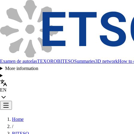
Examen de autorías
TEXORO
BITESO
Summaries
3D network
How to c
More information
EN
Home
/
BITESO