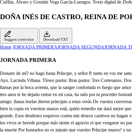
Cuéllar, Álvaro y Germán Vega García-Luengos. Texto digital de
Doña
DOÑA INÉS DE CASTRO, REINA DE P
Suggest correction
Download TXT
Home
JORNADA PRIMERA
JORNADA SEGUNDA
JORNADA T
JORNADA PRIMERA
Donaire de mí? no hago basta Príncipe, y señor P. tanto en vos me satisfago que al altar de vuestro emor pecho de mi pecho pago. En vos estuvo el mirarme, en mí el dejar sujetrame a ese oráculo visible do. Un Ayo. Lucinda Villana. Tírseo pastor. Bras pastor. Tres Cortesanos. Dos Embajadores. a ese oráculo visible y al subjeto, es imposible que deje de aventurarme. Mi gloria con tu parienta? a de ser mi alma abrasada, llamas por la boca avienta, que la sangre confortada es fuego que amor aumenta Ya todo tu reino sabe el ser yonor que en mi cabe, no me pruebes por tu vida. tu honra está ya sabida sin que tu lengua la alabe. Si tres anos te he dejado entrar en mi casa, ha sido por tu proceder honrado; y esos tres se que has vivido solamente en mi cuidado. Qué dices mi vida burlas? alargarte así no quieras si como al principio eras llano amigo. llanas burlas dieron principio a estas verás De vuestra conversación y de mis locos antojos salió un rayo de afición que entrándose por los ojos abrasó mi corazón. Ya la vida en mi es impropia, y si de mi bien la copia en vuestras manos está, quién remedio me dará mejor que mi sangre propia? Ese diamante se ablande tanto frenesí en ti reina, tu alteza no se desmande, que a mi señora la Reina pienso hago ofensa grande. Esos desdenes esquivos contra mis deseos cautivos no hagan varios conciertos, que en sus sepulcros los muertos no se ofenden de los vivos. Antes en el muerto excede de ofensa cualquier resabio que de los vivos se herede porque más siente el agravio el que vengarse no puede. Su ofensa no se despierte quien fui y quien soy advierte da de mano a esos cuidados, que huesos en vida honrados quiero honrarlos yo he la muerte Por honrarlos no es injusto que vuestro Príncipe muera? y no fuera señor justo miraras a quien yo era mas que a tu lascivo gusto? El fuego que en ti se aviva, que aquella llama excesiva levanta en tu daño altiva que si deshonras la muerta dejas mi deshonra viva. De tu pensamiento huya cualquiera torpe bajeza, y de mi honra se arguya, tanto como mi nobleza, y mi nobleza es la tuya Adorote, Iu yo te adoro, P.lloro por ti, ,. por ti lloro quiero os mucho yo te quiero, Pmuero sin vos, sin vos muero, pero salvo mi decoro. Quiérote como a señor, adorote como a Rey, muerome por tu favor, lloro aquí, porque tu ley no ha de quebrantar mi honor. Y estoy corrida de ver que de tu torpe querer hayan los bríos pecado contra el celo más honrado que el cielo puso en mujer. Si esperas fruto amoroso de mí, haces mal de esperarlo vive menos cudicioso, que solo podrá alcanzarlo aquel que fuere mi esposo. Si solicitas mi afrenta, haces al reves la cuenta que por tu torpe amistad no ha de ser mi onestidad fruta de segunda venta. No quiero, ni el cielo quiera, que haya en mi mal pensamiento que aquesta amistad fincera el agravio de ese intento a mí mismo me le hiciera Ni vuestra sangre desprecio que siendo del mismo precio que aquesta real me estima preciando su mucha estima a mí mismo me honro y precio Dadme aquesa mano hermosa que con amor excesivo esta mía venturosa os doy en fe que os recibo por mi ligítima esposa, El consentimiento vuestro con la voluntad que os muestro bien de mi vida serán lazadas que prenderan el yugo amoroso nuestro. Mira señor lo que haces de ti esa pasión destierra primero que el alma enlaces doña Ines, a nuestras guerras pongamos eternas paces De nuestros respetos buenos