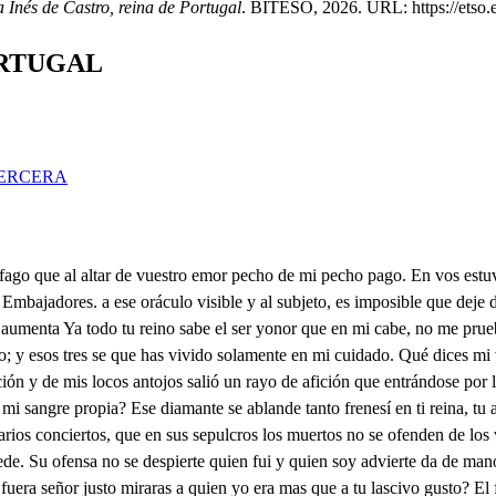
 Inés de Castro, reina de Portugal
. BITESO, 2026. URL: https://etso.es
ORTUGAL
ERCERA
 los míos no están ajenos que en gloria de bien amar no puedo más desear, ni vos sois digna de menos. Mi mujer sois, y de suerte nudo indiso libre y fuerte el que nos ate ha de ser, que no le baste a romper el cuchillo de la muerte. De manera me encareces tu mucha amistad que yo aunque más que a mí mereces no puedo decir que no a la merced que me ofreces. Tuya soy, tuya me llama y a este vuelo de mi fama nadie de altanera arguya que bien merece ser tuya, a quien tan de verás te ama. Podrá merecer ahora el precio delos abrazos quien por divina os adora, tuyos son señor mis brazos, Ro quiera el cielo señora Que de tu cólera el fuego este más blando a mi ruego de lo que a estado hasta aquí ay qué regalo Ray de mí a que punto, o amor llego. Al Príncipe está abrazada que no es honrada he sabido la mujer que es conquistada y pues tu honrada no has sido que mujer no será honrada, Mal haya tanta belleza, castigue Dios tu bajeza tus pensamientos maldigo, gente siento P don Rodrigo? Ribeso los pies a tu alteza Dedo bueno? de Palacio Do . qué hace el Rey mi señor? n Ravisita tiene de espacio Don Pimudado te has de color que hay; n Ri conmigo me desgracio Qué tienes por vida mía? Don Reno se que melancolía no os quiero ver con despecho al tiempo que hay en mi pecho tantas sobras de alegría Dn Riya es grande el gozo que siento i con vuestras nobles caricias Recibo tanto contento que podéis pedir albricias de mi nuevo casamiento Don Ries la infanta de Aragón ya reina de tu afición? A dónde está doña Ines no hay reina, que ella lo es solo dé mi corazón Don In soy tu sierva, mi señora Don Rayo seré mí mismo infierno mi gozo es eterno ahora R. si tu gozo fuere eterno otro eternamente llora. Pariente, que mayor gloria puede tener mi memoria. que haberme enlazado al cuello de aqueste seraphín bello que de mi lleva victoria No es gallarda por extremo? Renadie en belleza le iguala. tanto que mi muerte temo en ver que otro se regala con el fuego que me quemo. Ay coral como su boca llegan perlas donde está aqueste aljófar preciado viose pecho más nevado que el alma a gusto provoca? Hay sin estos ojos, soles destar hermosas mejillas no toma el cielo arreboles hay tan lindas maravillas en los Polos Españoles? La belleza del Oriente iguala a esta bella frente compite el blanco Márfil con esta nariz sutil no son estas cejas tente Digo, que arcos son señora que el amor de industria ha hecho con que riude y enamora fragua de amores, el pecho donde tu fuego atesora Pues si te fuese alabando todos tus donaires quedo? calla R. calla te ruego pues que me estoy abrasando no soples más este fuego. Don Rodrigo, haz prevenir un Esquise, que a Belem hoy con mi esposa; as de ir Rtu querrás. yo ire también, mas impórtame acudir Hacia palacio primero que bablar a mi padre quiero, ve tu conella delante que yo ire luego al instante Re por aquí vengarme espero. Pues a prevenillo voy, Entre tanto que tú vas yo con doña Ines estoy y en palacio te andaras, cómo, si el alma te doy? Seré en un punto contigo ven mi vida don Rodrigo ol no pongas descuido en esto, volveré a llevarla presto volveré a matarme digo Ay ingrata por tus daños en tu servicio ocupé la flor de mis tiernos años pues premias mi firme fe con mortales desengaños. Ete servido, ete hecho en examen de mi pecho mil regalos, más presumo que son de mi fuego el humo pues los a tu Sol deshecho. Declarado te hasde suerte que mi v