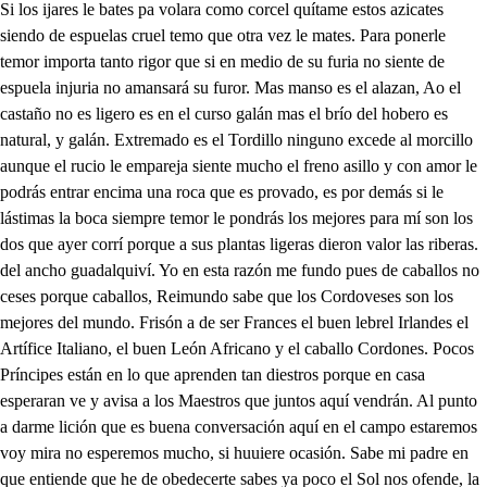
Si los ijares le bates pa volara como corcel quítame estos azicates siendo de espuelas cruel temo que otra vez le mates. Para ponerle temor importa tanto rigor que si en medio de su furia no siente de espuela injuria no amansará su furor. Mas manso es el alazan, Ao el castaño no es ligero es en el curso galán mas el brío del hobero es natural, y galán. Extremado es el Tordillo ninguno excede al morcillo aunque el rucio le empareja siente mucho el freno asillo y con amor le podrás entrar encima una roca que es provado, es por demás si le lástimas la boca siempre temor le pondrás los mejores para mí son los dos que ayer corrí porque a sus plantas ligeras dieron valor las riberas. del ancho guadalquiví. Yo en esta razón me fundo pues de caballos no ceses porque caballos, Reimundo sabe que los Cordoveses son los mejores del mundo. Frisón a de ser Frances el buen lebrel Irlandes el Artífice Italiano, el buen León Africano y el caballo Cordones. Pocos Príncipes están en lo que aprenden tan diestros porque en casa esperaran ve y avisa a los Maestros que juntos aquí vendrán. Al punto a darme lición que es buena conversación aquí en el campo estaremos voy mira no esperemos mucho, si huuiere ocasión. Sabe mi padre en que entiende que he de obedecerte sabes ya poco el Sol nos ofende, la armonía delas aves el espíritu suspende. Toda esa Ribera bella, no hay corazón que no rinda que es peregrina su Estrella. mucho lo alabas Lucinda. señora crieme en ella. Esta orilla de Mondego que va con tanto sosiego llamas enel alma fragua Dios me defienda del agua que alza llamas como fuego. Oh sueña mi fantasía o es de aquesta Selva día, o Ángel, que Dios la suya quiere que por el arguya su celestial armonía Dame la caña fabricio pescare buen ejercicio Tu este mi deseo es este el primer Ángel es que de pescar tiene officio. Pesca el otro con Tobías y dio solo a un pez alcance pero entre estas agonías está en su primero lance pesco las entrañas mías. Con los divinos blasones que tu en esa caña pones, la sesquería engrandeces, pues en vez de pescar peces sabes pescar corazones. Dama que a Móndego vais ay que me ha visto el infante pobre de mí, no temáis, que yo vuestra pesca espante In antes señor me la honráis. echad el sedal, que os quiero comprar el lance primero. está el primero vendido pues contadme por perdido si al segundo vuestro espero Ya paciencia qué bella infancia pudiera ser de importancia quien en la perdida vuestra algo estuviera más diestra que estríbase mi ganancia Si vuestra ganancia estriba en que perdida resciba que me pierda ruego a Dios porque perdido por vos ganare un alma captiva. Por mi echad el lance aquí que quiero empezar perdiendo yo no puedo Infante ansí ganaros lo que pretendo harto habéis ganado en mí. No hay peces estos recelos no os contrasten, que los cielos haciendo a este río mercedes harán de estos ojos redes y de estas manos anzuelos Y si ya la sutil cerda llena de peces no veis es porque mi dicha acuerda que para que vos ganéis ese segundo yo pierda. Nada saco estoy corrida con todo el lance rescato qué rescatáis una vida mía, que a grande rato tiene vuestro anzuelo asida. Rescatareisla de balde otro mejor dueño dalde antes perdí de este robo toda mi gloria o qué bobo es mi andado para Alcalde En vos quiere amor que espere, alivio de mis suspiros si ayudaros se prefiere yo os prometo de serviros en todo cuanto pudiere Tanto mi bien se mejora o venturosa la hora que al campo salía espaciarme perdido, para ganarme Escucha a parte señora di el Príncipe mi señor te aguarda en esta alameda Tú viene mándato mayor Infante a Dios mi alma queda rica con este favor Don Tu Lucinda señora ven. La rueda un poco detén verdugo de mis cuidados porque a pesar delos hados pueda gozar de este bien. Aquí los maestros están y el músico está templando, con las de mi alma van estas cuerdas disonando más gusto no me darán. Dárate esgremir solaz en pecho de amor, la paz estruendo de amor destierra que cansado de su guerra busca descanso en la paz No puedo ahora esgrimir qué dese para después, gustarás tañer? y sentir lo que la música es, si es música un buen oír. Que aunque la prima me falta y es otra segunda falta y la tercera es distinta, ya queda una cuarta, y quinta, tocare una baja, y alta. pues empieza empezare la baja es, esa procura tocar alto tocaré la baja de mi ventura, que la alta no podré. En darle alcance porfía que es gallarda pieza fía que por descuido no quede harto he hecho, que no puede todo acabarse en un día. Mañana lo aprenderas Ino pudiere mañana otro día de espacio estás no fácil un bien se gana que lejos del blanco das quédese aquí un poco danza, a no hacerlo estoy dispuesto, que es no tener confianza por que no danzas, tan presto, no pretendo hacer mudanza, Quién de hacerla no se paga deja que esperiencia haga de alguna en que a mí me va la villa que tiempo aura en que amí me satisfaga, Deme aquí la conclusión para que tome afición del alma que es acto activo. del cuerpo apotencia vivo aquien da la perfectión. Que ella le da advierto y en faltando queda en calma este orgánico concierto luego que estoy sin alma sin corazón estoy muerto, Conclusión es verdadera que si yo vivo estuviera mi gloria viera cumplida, quiero ir a buscar mi vida antes que se vaya. B espera. Que voy pues sacando ya de esto cuatro conclusiones. si mi alma en tanto se va que sirviran las liciones al hombre que muerto esta Deja que vaya a saber si ha vivinhe de volver que en tu confuso decir no aprendo para vivir aprendo para aprender. Hoy te he visto solamente con tus maestros extraño, soy ya de penas creciente, y la venida de un año hace un pecho diferente Por hoy a lición se acorte que hay cosa que más importe a mi gusto ol ororio Oy esa escribe Don Pragora cartas escribe que me ha echado de su Corte. No quiera airar más el cielo que de su injusto rigor nuenas reliquias recelo. De quién es, decid señor esa carra de tu abuelo qué dice aún no la heleido Pues leela si eres servido Jeela, aunque yo sospecho que importa que esté mi pecho de paciencia apercibido. Yo el infelice Alfonso a ti inobediente hijo con sangre del alma mía estas razones escribo Si te parecieren duras porque condenan tus vicios considera que al enfermo le dan las purgas fastidio. Y más se debe estimar el rigor del buen amigo que del enemigo falso las blanduras, y el cariño Si eres Príncipe Sol claro que alumbra este reino antiguo y oposiciones de males eclipsan tus rayos mismos Desordenada la causa, por un infame apetito, que orden tendrán los efectos delos vasallos lascivos Avergüéncete don Pedro ser de una mujer captivo hecho otro Sardanapalo entre las piñas, y armiños. Sigue al amado de Juno en las hazañas que hizo no en las cosas que le infaman en nuestros gloriosos siglos Todo el tiempo que ha mujeres no se dio Anibal, fue invicto sujetó el mundo Alejandro fue su asombro el gran Rey Pirro Cesar alcanzó el Imperio Marco Antonio mandó a Egip gobernó Tarquino a Roma (to conservó a España Rodrigo Puso en estrecho a Judea el gran Capitán Asirio David triunfó del Gigante con dos piedras, y un pellico mas al instante que dieron a sus torpezas principio Y usaron de sus bravezas desonestos sacrificios borraron sus nobles hechos Alejandro, Anibal, Pirro. David, Tarquino, Holofernes César, Antonio, y Rodrigo, y tu conellos, los tuyos pondrás en eterno olvido. Si no huyes delos ojos, de ese hero Basilisco mira que el Rey de Aragón de tu repuesta offendido Contra tus ciudades todas levanta de Marte el grito por la tierra y por la mar cerca el Lusitano sitio. La tierra ocupan infantes la mar Galeras, Naviós, a Santaren parte luego a pertrechar tus Castillos Y pues tú diste la causa pon el remedio tú mismo ve luego, o mi maldición caiga sobre ti, y tus hijos Si esa mujer no dejares mientras yo en la guerra asisto. a Lusitania en armas puesta, y remedio no previenes? qué mujer señor es esta? que hijos más que a mí tienes? Don . callar te doy por repuesta. Guerra el d Aragón me a hecho, porque me encubres tu pecho? secretos saber procura cuando te traigan provecho, y los que son en mi daño también procura saber, uistodo vete voyme l caso extraño si te da vida mujer, con otra mujer te engaño. Maestros idos con el que obntión qué es esto padre cruel para que son estas cartas ya que de mi bien me apartas, no apartes el alma fiel, Si mi muerte solenizas por seguir tu antojo ciego cuanto más me martitizas está más vino mi fuego entre las muertas cenizas. No porque tu gusto sigo aborrecerla me obligo que es el amante leal la yesca, y el pedernal que lleva el fuego consigo. Partíreme a obedecerte mas cómo dare esta nueva? a dona Ines, caso fuerte! nueva la he de dar que lleva arrebozada la muerte. Por ambos señora envía y decidme con mi madre: quedaba mi señor padre? P.ay hijo del alma mía como he de poder dejaros que así os dejo? cuando; o cómo he de volver a gozaros mas qué es la ocasión o tómo? quiero volver a abrázaros. Mi regalo, dónde vas? a verte Don Pa. cuánto me amas? cómo a estos ojos Pran sí? y vos cuanto? como a mí pues como no me abrazáis. qué lindo padre Don . qué intentas quitarme tanto regalo, Porque en lágrimas revientas, Pray hijos por mi mal malos por tu mal nuestro bien cuentas que tienes padre, responde? esas lágrimas esconde espera te limpiare. las lágrimas delos ojos t P. no hay para que a la amistad corresponde, que esos niños te han mostrado no me quieres responder pues ya yo estoy enojado, otorne amandi que quiza no pudo volver. con los ninos se ha abrazado enel campo ahora extremo? algún mal subceso temo señor de que estas llorando, vuestro fuego estoy templando, que en el me consumo yquemo Mi señor que novedad es la que llorar os hizo? recelo esta escuridad que echar el cielo granizo es señal de tempestad. decildo, que fortaleza hallaréis en mi nobleza estás en mi sufrimiento son lágrimas de contento como en otros de tristeza. Que el corazón que os adora gusta lágrimas verter delas que el alma atesora como no os puedo hacer de todo ju