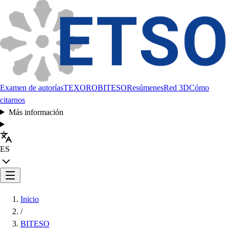
Examen de autorías
TEXORO
BITESO
Resúmenes
Red 3D
Cómo
citarnos
Más información
ES
Inicio
/
BITESO