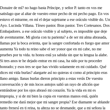
Donaire de mí? no hago basta Príncipe, y señor P. tanto en vos me satisfago que al altar de vuestro emor pecho de mi pecho pago. En vos estuvo el mirarme, en mí el dejar sujetrame a ese oráculo visible do. Un Ayo. Lucinda Villana. Tírseo pastor. Bras pastor. Tres Cortesanos. Dos Embajadores. a ese oráculo visible y al subjeto, es imposible que deje de aventurarme. Mi gloria con tu parienta? a de ser mi alma abrasada, llamas por la boca avienta, que la sangre confortada es fuego que amor aumenta Ya todo tu reino sabe el ser yonor que en mi cabe, no me pruebes por tu vida. tu honra está ya sabida sin que tu lengua la alabe. Si tres anos te he dejado entrar en mi casa, ha sido por tu proceder honrado; y esos tres se que has vivido solamente en mi cuidado. Qué dices mi vida burlas? alargarte así no quieras si como al principio eras llano amigo. llanas burlas dieron principio a estas verás De vuestra conversación y de mis locos antojos salió un rayo de afición que entrándose por los ojos abrasó mi corazón. Ya la vida en mi es impropia, y si de mi bien la copia en vuestras manos está, quién remedio me dará mejor que mi sangre propia? Ese diamante se ablande tanto frenesí en ti reina, tu alteza no se desmande, que a mi señora la Reina pienso hago ofensa grande. Esos desdenes esquivos contra mis deseos cautivos no hagan varios conciertos, que en sus sepulcros los muertos no se ofenden de los vivos. Antes en el muerto excede de ofensa cualquier resabio que de los vivos se herede porque más siente el agravio el que vengarse no puede. Su ofensa no se despierte quien fui y quien soy advierte da de mano a esos cuidados, que huesos en vida honrados quiero honrarlos yo he la muerte Por honrarlos no es injusto que vuestro Príncipe muera? y no fuera señor justo miraras a quien yo era mas que a tu lascivo gusto? El fuego que en ti se aviva, que aquella llama excesiva levanta en tu daño altiva que si deshonras la muerta dejas mi deshonra viva. De tu pensamiento huya cualquiera torpe bajeza, y de mi honra se arguya, tanto como mi nobleza, y mi nobleza es la tuya Adorote, Iu yo te adoro, P.lloro por ti, ,. por ti lloro quiero os mucho yo te quiero, Pmuero sin vos, sin vos muero, pero salvo mi decoro. Quiérote como a señor, adorote como a Rey, muerome por tu favor, lloro aquí, porque tu ley no ha de quebrantar mi honor. Y estoy corrida de ver que de tu torpe querer hayan los bríos pecado contra el celo más honrado que el cielo puso en mujer. Si esperas fruto amoroso de mí, haces mal de esperarlo vive menos cudicioso, que solo podrá alcanzarlo aquel que fuere mi esposo. Si solicitas mi afrenta, haces al reves la cuenta que por tu torpe amistad no ha de ser mi onestidad fruta de segunda venta. No quiero, ni el cielo quiera, que haya en mi mal pensamiento que aquesta amistad fincera el agravio de ese intento a mí mismo me le hiciera Ni vuestra sangre desprecio que siendo del mismo precio que aquesta real me estima preciando su mucha estima a mí mismo me honro y precio Dadme aquesa mano hermosa que con amor excesivo esta mía venturosa os doy en fe que os recibo por mi ligítima esposa, El consentimiento vuestro con la voluntad que os muestro bien de mi vida serán lazadas que prenderan el yugo amoroso nuestro. Mira señor lo que haces de ti esa pasión destierra primero que el alma enlaces doña Ines, a nuestras guerras pongamos eternas paces De nuestros respetos buenos los míos no están ajenos que en gloria de bien amar no puedo más desear, ni vos sois digna de menos. Mi mujer sois, y de suerte nudo indiso libre y fuerte el que nos ate ha de ser, que no le baste a romper el cuchillo de la muerte. De manera me encareces tu mucha amistad que yo aunque más que a mí mereces no puedo decir que no a la merced que me ofreces. Tuya soy, tuya me llama y a este vuelo de mi fama nadie de altanera arguya que bien merece ser tuya, a quien tan de verás te ama. Podrá merecer ahora el precio delos abrazos quien por divina os adora, tuyos son señor mis brazos, Ro quiera el cielo señora Que de tu cólera el fuego este más blando a mi ruego de lo que a estado hasta aquí ay qué regalo Ray de mí a que punto, o amor llego. Al Príncipe está abrazada que no es honrada he sabido la mujer que es conquistada y pues tu honrada no has sido que mujer no será honrada, Mal haya tanta belleza, castigue Dios tu bajeza tus pensamientos maldigo, gente siento P don Rodrigo? Ribeso los pies a tu alteza Dedo bueno? de Palacio Do . qué hace el Rey mi señor? n Ravisita tiene de espacio Don Pimudado te has de color que hay; n Ri conmigo me desgracio Qué tienes por vida mía? Don Reno se que melancolía no os quiero ver con despecho al tiempo que hay en mi pecho tantas sobras de alegría Dn Riya es grande el gozo que siento i con vuestras nobles caricias Recibo tanto contento que podéis pedir albricias de mi nuevo casamiento Don Ries la infanta de Aragón ya reina de tu afición? A dónde está doña Ines no hay reina, que ella lo es solo dé mi corazón Don In soy tu sierva, mi señora Don Rayo seré mí mismo infierno mi gozo es eterno ahora R. si tu gozo fuere eterno otro eternamente llora. Pariente, que mayor gloria puede tener mi memoria. que haberme enlazado al cuello de aqueste seraphín bello que de mi lleva victoria No es gallarda por extremo? Renadie en belleza le iguala. tanto que mi muerte temo en ver que otro se regala con el fuego que me quemo. Ay coral como su boca llegan perlas donde está aqueste aljófar preciado viose pecho más nevado que el alma a gusto provoca? Hay sin estos ojos, soles destar hermosas mejillas no toma el cielo arreboles hay tan lindas maravillas en los Polos Españoles? La belleza del Oriente iguala a esta bella frente compite el blanco Márfil con esta nariz sutil no son estas cejas tente Digo, que arcos son señora que el amor de industria ha hecho con que riude y enamora fragua de amores, el pecho donde tu fuego atesora Pues si te fuese alabando todos tus donaires quedo? calla R. calla te ruego pues que me estoy abrasando no soples más este fuego. Don Rodrigo, haz prevenir un Esquise, que a Belem hoy con mi esposa; as de ir Rtu querrás. yo ire también, mas impórtame acudir Hacia palacio primero que bablar a mi padre quiero, ve tu conella delante que yo ire luego al instante Re por aquí vengarme espero. Pues a prevenillo voy, Entre tanto que tú vas yo con doña Ines estoy y en palacio te andaras, cómo, si el alma te doy? Seré en un punto contigo ven mi vida don Rodrigo ol no pongas descuido en esto, volveré a llevarla presto volveré a matarme digo Ay ingrata por tus daños en tu servicio ocupé la flor de mis tiernos años pues premias mi firme fe con mortales desengaños. Ete servido, ete hecho en examen de mi pecho mil regalos, más presumo que son de mi fuego el humo pues los a tu Sol deshecho. Declarado te hasde suerte que mi vida se concluya mas si yo muriere advierte, que ha de ser la muerte tuya, remaniente de mi muerte. Del mayorazgo intentada la bendicion me a hurtado este Príncipe invidioso que fue lacobrienturoso y no Esaudesdichado. Mas aunque en esta ocasión ser primero no podré, para aliviar mi pasión recibir procurare la segunda bendición Y engañando mi sentido con parte del bien perdido para remediar mi afán procurate ser galan n pues no puedo ser marido. Diréis al de Aaragón mi amado primo, que ofrecerme su hija para nuera en más que el Reino Lusitano, estimo, Y a penas brotará la primavera en el Almendro flor, y frezco prado vistiendo de ojas verdes su ribera. Y a penas compondrá lo que a criado la señora de Chipre en sus Jardines que el Orbe ocupa su valor nombrado. Y a penas enel soto los mastines guardaran a los tiernos corderillos delos lobos que roban sus Confines Y a penas mostraran los altos cielos, sus rostros, de tinieblas despojados haciendo al campo treguas con los celos. Cuando por ella partan mis criados porque con la real pompa que merece; tome la posesión de mis estados. 2. Tanto favor tu Majestad la ofrece que aquella tierna planta Aragonesa. conel al cielo levantado crece sus Reales manos nuestro Rey te besa, y queda, de merced tan sublimada infinito, obligada la Princesa. Y aunque aquí de nosotros alabada su fama, sus virtudes, tu pregonas con que queda de todos ensalzada. Y a quien al cielo que lazo coronas que el agua aparta, en una junta veas y del cielo Español las cincoZonas y tú el Caudillo dela gente seas. Hágase con brevedad ved que ya estoy prevenido para dejar la ciudad don Pedro seas bien venido Don . deme vuesa Majestad Las manos toma esa pluma qué tengo de hacer en suma esta carta has de firmar Don P. dejámela repasar porque dolo no presuma Y esta licencia perdona repásala entre ti solo mas que ves en mi persona para que sospeches dolo de quien te da su corona. Si la sangre de tu madre hace que el temor te cuadre no temas de castigo que cuanto más tu enemigo entonces soy más tu padre. En pensamientos prolijos tu memoria no se emplee no turbes mis regucijos no hay padre que no d esee el remedio de sus hijos. En la carta que te di a tu esposa doy el sí y eso firma si lo entiendes Don . luego casarme pretendes eso pretendo D . a mí? a ti Quién alcanzar tú si pudo la Princesa de Aragón que te elevas, que estás mudo, Don Pragravios notables son contra un Príncipe viudo. Qué barajes ese punto te ruego, porque el trasunto muerto, está en mi corazón y hará mal trascarton el vivo conel difunto. Deja que el tiempo consuma, la idea que aún viva está que fue de mi bien la suma y ella faltando, podrá hacer su oficio la pluma. Fuera esperad caballeros, que de mis gustos postreros mi Mavorazgo mayor muestra todo su rigor en darme golpes más fieros. 2. Fuera esperamos . enseña que yo la quiero firmar alza esa pluma, pequeña ocasión te hace enojar. h El que al padre hace desdén en pago de su mal celo permite el eterno cielo que jamás no tenga bien y humilde baje hastael suelo. Villano, ya tienes bríos para oponerte a mi esfera con plumas de desvaríos sabiendo que a hombres de cera los deshacen rayos míos Falso, loquillo