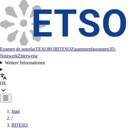
Examen de autorías
TEXORO
BITESO
Zusammenfassungen
3D-
Netzwerk
Zitierweise
Weitere Informationen
DE
Start
/
BITESO