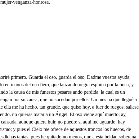
n-mujer-venganza-honrosa.
alguno me viera con prenda suya, ignorante de la causa, en un instante a mal fin lo atribuyera, y sobre si acaso fueron favores, podía comprar muerte infame, por tomar aquello que no me dieron, y déjira de su Alteza notada la castidad con rasgos de liviandad, siendo el pensarlo bajeza. Estas consideraciones fueron remora a mis pasos, pues no hay en mujer fracasos, como andar en opiniones. Y así, supuesto que no tomé lo que bien pudiera, no quise que lo trajera, quien después que yo lo vio. Mas ya que con fieros vanos la tomasteis, bien hicisteis de venir donde venisteis para escapar de mis manos. Señora, con tu licencia: Bueno esta. . qué tal consiento! . Advertid, Duque, que siento mucho vuestra negligencia, y no atribuyas a mengua fieros de este Caballero, que obra con el acero mas que dice con la lengua; porque si por él no fuera de un oso aquí defendida, no me hallaráis ya con vida, ni la banda me la diera: la cual quiero que le deis en premio de su valor, y con gusto, y con amor amigo con él quedéis. Rabiando estoy de pesar. . Dudosa estoy si es Leonido; . mas pues aquí me ha traído el Cielo, quiero aguardar hasta ver el fin. . Haced, Duque, recoger la gente a esta Quinta brevemente. No me hagáis tal merced, que es mui estrecha mi casa para tal huésped. . Yo voy. . Llena de temor estoy. . Hallareisla tan escasa, que habéis de quedar corrida; mas con todo avisar quiero a mis criados. . Primero quiero saber vuestra vida, el nombre, patria, y nación. Ahora saldré de duda, . La lengua ha quedado muda de temor, y confusión. De qué? . De que habéis pedido que renueve mis dolores. Tantos son? . Y los mayores de cuantos habéis oído. Holgaré en saberlos mucho. Señora: . Ya os lo he mandado, otra día: . Es excusado. Oídme pues. . Ya os escucho, Reina insigne de Sicilia; en quien pulieron los Cielos de prudentes tantas partes, de hermosa tantos extremos. Para darte relación de mis trágicos sucesos, de mis inmensos fracasos, prestame un rato silencio. Es mi patria Alejandría, Ciudad de Egipto, do vieron la primera luz mis ojos en el registro del tiempo: Mis Padres, que se llamaron Blanca Leonida, y Lanspergio, si no bien afortunados, de nobleza poco exentos. Me pusieron Leonido, en quien los Astros opuestos influyeron mil desdichas, cumularon mil portentos, el cual nombre me he trocado en Lauro, solo por miedo de un insulto, que sabrás, si me estás atenta, presto. Desde mis pueriles años (que como es el amor ciego; ni pone freno a los niños, ni da vergüenza a los viejos) puse mis ojos humildes, o mejor diré soberbios, en un Ángel, en un Sol, y para no gastar tiempo, en la más bella criatura, que pintó el pincel supremo, desde que dio ser al barro en el campo Damasceno. Esta era Flora, en quien puso tan de espacio, tan a tiempo el Cielo sus perfecciones, que pienso, y tengo por cierto, que las partes más coturnas de hermosura, que tuvieron Eleña, Lucrecia, y Dido, fue ajustando, y componiendo en su cuerpo, en sus facciones, en su gala, en su despejo, en su brío, en su donaire, tanto, que desde el cabello, oro fino, hasta la planta. del pulido pie, echó el resto la naturaleza; acaso por cifra en un sujeto de todas sus maravillas un epítome, y comp