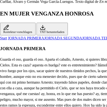
Cuéllar, Álvaro y Germán Vega García-Luengos. Texto digital de
En m
EN MUJER VENGANZA HONROSA
Korrektur vorschlagen
TXT herunterladen
Start
JORNADA PRIMERA
JORNADA SEGUNDA
JORNADA TE
JORNADA PRIMERA
Guarda el oso, guarda el oso. Aparta el caballo, Arnesto, si quieres librar tu vida. Cobardes sois, Caballeros, pues dejáis así a la Reina. Antes moriré primero. Guarda el oso, guarda el oso, Dadme vuestra ayuda, Cielos. Esta es caza? aquesta es huelga? este es entretenimiento? llámole lucha, y batalla, dígole marcial estruendo. La Reina pienso que ha dado en manos del oso fiero, que lanzando negra espuma por la boca, y vivo fuego por los ojos, sacar quiere de nuestros tímidos pechos, la que va perdiendo vida, la que va sangre vertiendo. Diez años ha, que buscando la causa de mis funestos pesares ando perdida, la cual es un hombre, aunque esto no era menester decirlo, pues que de cierto sabemos, que no hay en mujer desdichas, deshonras, penas, ni celos, que no vengan por su causa, que no sucedan por ellos. Un mes ha que llegué a quí con mi primo hermano Arnesto; trayendo falsos papeles, donde claramente pruebo, que soy de la Reina prima, y ha sido el acogimiento, que ella me ha hecho, tan grande, que quiso hoy, a fuer de ruegos, saliese con ella a caza, aunque ha permitido el Cielo, que se nos haya trocado en caza de descontentos. Detén el paso veloz, fiera cruel, monstruo horrendo, no quieras matar a un Ángel. El oso viene aquí muerto: ay, venganza, qué me cuestas! ay, honra, en lo que me has puesto? ay, tiempo, a que me has traído! ay, caza, cómo me has muerto! de correr estoy cansada, aunque quiera huir, no puedo: si aquí me aguardo, hay peligro, mucho mayor, si me ausento. Mas pues de dos males dicen ser justo tomar el menos: yo de aquestos dos peligros. detérmino hacer lo mismo; y pues el Cielo me ofrece de aquestos troncos los huecos, de estos ramos la espesura, esconderme entre ellos quiero. Hoy ha sido la primera vez, que la fortuna ingrata me ha concedido tener gloria entre desdichas tantas, pues he quitado no menos, que a esta beldad soberana de los brazos de la muerte, del cuchillo de las parcas. Mas no quiero detenerme, pues tan adelante pasa el desmayo, ya que aquí; M no quiso el Cielo dar agúa. Ocupad, cuerpo divino, aquesta de flores cama, en tanto que del cristal, que de esta sierra en la falda una fuentecilla llora (quizás, por vuestra desgracia) algunas lágrimas traigo, que echadas en vuestra cara vuelvan la luza esos ojos, a esas mejillas la grana, a esos labios el coral, y a ese cadáver el alma. Si no es que acaso se afrentan conociendo la ventaja, que hace tu candor al suyo (que tiene invidia hasta el agua y no cause, aquí el efecto, que siempre en los otros causa, por verte un rato traspuesta, y otro poco más con ansias. Pero si cuando en si torne, no me ha de aprovechar nada, sino solo de besarle, como a Reina, en fin, las plantas, Quiero gozar de tu vista, que esta licencia no es amplia en mí, cuando esté despierta, ni ella pienso querrá darla. Qué hermosura! Qué lindeza! Qué gentileza! Qué gracia; Qué talle! Qué compostura? Qué aseo! Qué viva estampa de la que jamás me quiso! Mas no renovemos llagas, Leunido, de las heridas, que casi casi están sanas. Leonido dije? Ah traidora lengua, homicida, malvada? No te he dicho, que me llamo Laurd Pues cómo me llamas nomibre, que costarme puede, si a los de alguna villana persona llegara ha oídos, vida que compré tan cara? Que aunque estamos en desierto, tal vez para las venganzas se forja de un tronco un cuerpo, y cien senguas de una rama. Mas bajemos a la fuente, sin esca