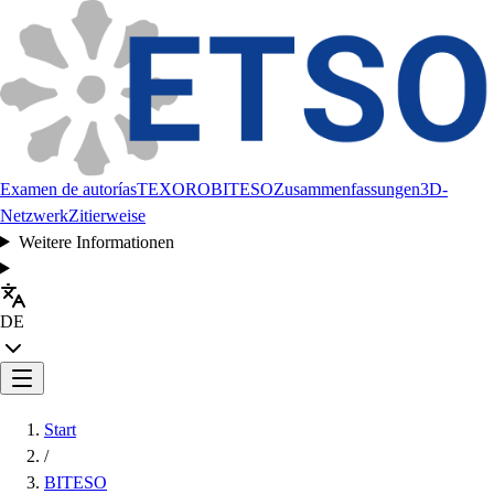
Examen de autorías
TEXORO
BITESO
Zusammenfassungen
3D-
Netzwerk
Zitierweise
Weitere Informationen
DE
Start
/
BITESO