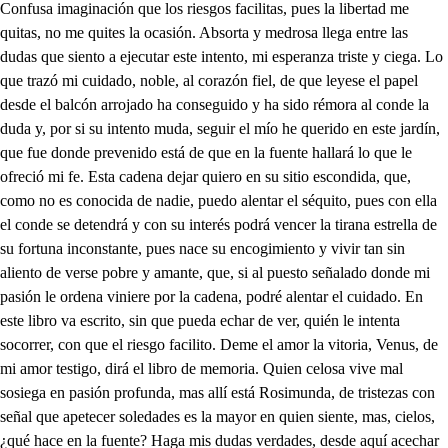
Confusa imaginación que los riesgos facilitas, pues la libertad me quitas, no me quites la ocasión. Absorta y medrosa llega entre las dudas que siento a ejecutar este intento, mi esperanza triste y ciega. Lo que trazó mi cuidado, noble, al corazón fiel, de que leyese el papel desde el balcón arrojado ha conseguido y ha sido rémora al conde la duda y, por si su intento muda, seguir el mío he querido en este jardín, que fue donde prevenido está de que en la fuente hallará lo que le ofreció mi fe. Esta cadena dejar quiero en su sitio escondida, que, como no es conocida de nadie, puedo alentar el séquito, pues con ella el conde se detendrá y con su interés podrá vencer la tirana estrella de su fortuna inconstante, pues nace su encogimiento y vivir tan sin aliento de verse pobre y amante, que, si al puesto señalado donde mi pasión le ordena viniere por la cadena, podré alentar el cuidado. En este libro va escrito, sin que pueda echar de ver, quién le intenta socorrer, con que el riesgo facilito. Deme el amor la vitoria, Venus, de mi amor testigo, dirá el libro de memoria. Quien celosa vive mal sosiega en pasión profunda, mas allí está Rosimunda, de tristezas con señal que apetecer soledades es la mayor en quien siente, mas, cielos, ¿qué hace en la fuente? Haga mis dudas verdades, desde aquí acechar pretendo, pues son todos sus desvelos para mi amor fieros celos, veré si los comprendo. Ya con secreto he podido, sin ser de nadie sentida, dando remedio a su vida, dejarlo en ella escondido. Muda soledad, en quien cifro toda mi esperanza, denme tus mares bonanza, que, si hay tormentos también, también hay seguro puerto, que la esperanza que animo en la elección de mi primo la puede traer Roberto. Fuese, ya mi confusión seguro el campo ha dejado, mi curiosidad ha hallado su celosa presunción. En la fuente cristalina de Venus la vi esconder no sé qué y he de saber lo que su amor determina. Este es libro de memoria, leer lo que dice trato su hermosura y su retrato, pues me dio amor la victoria. «Un rendido corazón pide que no os ausentéis, que en esta fuente hallaréis para vuestra pretensión el remedio del poder. No os entreguéis todo al mal, que aquí hallaréis el caudal que para ello es menester; él libro os advertirá, la cadena recibid y esta Venus advertid que el secreto guardará». Cielos, ¿qué es esto que veo? Rosimunda, ¿con qué intento...?, mas, ¡ay, cielos!, pasos siento. No malogre mi deseo, el libro quiero dejar, en tan grande confusión, que yo buscaré ocasión de poderlo examinar. El conde es. ¡Piadoso cielo! La ocasión me favorece, pues a tal tiempo se ofrece, haga mío este desvelo. Estela, cuando el palacio de regocijo está lleno, vuestro retiro condeno. ¿La soledad tan despacio vivís? Sí, que mis cuidados, si he de deciros verdad, mejor en la soledad viven y más aliviados. El alivio en mi hallaréis, pues por no tener ninguna, mucho mejor mi fortuna, en la soledad veréis. En ella descanso tiene quien nació tan sin ventura. Claro está si la ventura este jardín os previene. Quien es pobre como yo, la soledad apetece. La soledad os ofrece lo que fortuna os negó. Muy poco aliviado estáis en lo que los dos tratamos. Lo que los dos asentamos, cuando piadosa os miráis, que el alivio me daréis a las pasiones que siento. Sí, mas fue con un asiento, conde, que os olvidéis. ¿Habéis olvidado? No. ¿Ni podréis? Yo no quisiera. Pues, conde, el concierto era el olvido y se ofreció el desengaño advertido. No podrá mi diligencia sanaros vuestra dolencia, sino empezáis con olvido. Tan imposible es en mí esa cura rigurosa que no podré, Estela hermosa. Conde Lucanor, así quedó entre los dos tratado. No os niego aquesa verdad, pero decid, ¿quién piedad de un hombre tan desdichado tiene? No puedo decirlo ni de su pasión lo infiero sin que olvidéis vos primero. Pues no podréis conseguirlo porque, aunque todo se pierda, en tanta pasión crecida solo olvidar se me olvida y lo demás se me acuerda. Pues, conde, quedaos con Dios, y vuestra pasión advierta que al callarlo soy tan roca y al silencio tan de piedra como esa Venus que veis. Vos preguntádselo a ella, que, si ella acaso os responde, mía será la respuesta. ¿Qué enigmas son estas, cielos, que en mi pecho causó Estela? ¿Qué intrincado laberinto con sus razones me deja? Ninguno, cuando podemos el saber la verdad de ella. Descifra, Pasquín, la enigma. Llego muy enhorabuena. Mi señora doña Venus, diosa hermosa de esta selva, que también hay Venus que suelen servir de alcahuetas, respóndame aquesta duda y, pues de amante se precia, regale, cuerpo de Dios, que así hacen todas las viejas. No responde. ¿Si es porque la motejé de tercera? Su enojo perdóneme y de este conde se duela: mas, cielos, ¿qué es lo que he visto? Al fin es deidad suprema, respondió con el silencio y nos ferió esta cadena. Guardarela de mi amo, que, si sus manos la pescan, la trocará a otro retrato, a otro favor, a otra prenda. Yo he de prenderme a mí mismo. y cautivarme con ella. Un librillo de memoria hay (aquesta sí que es prenda que no podré enajenarle, mi rebozo la defienda.) ¿Qué has hallado en esa fuente? Una bizarra presea: este libro de memoria, aunque más hallar quisiera un libro de entendimiento para que de él te valieras, pues sola la voluntad de las tres potencias precias, aunque eres tan entendido. Toma el libro. Pasquín, muestra, a ver si acaso responden a mis dudas estas letras. Perdida va mi esperanza, porque es forzoso que lea: «Esta cadena os envío», y he de dar con todo en tierra. ¿Qué es de la cadena? ¿Oyes? ¿No tomaste una cadena que con este libro estaba? Yo. señor... Necio, no seas cansado. En Argel, señor; con mil cadenas me veas, si la tengo, para darla, de mi maldición se advierta. Pues en la fuente estará. Yo la buscaré. (Él da vueltas a la fuente como macho de una noria.) ¡Que te quemas! Si tú la tienes, Pasquín, no me apures la paciencia, que has de estar a todas horas de chanza. No me detengas. ¿Ves cómo al cuello la tienes? ¿Por qué, loco, me la niegas? Porque soy cuerdo en guardarla de tu condición tan fiera y remediar más de dos necesidades con ella. Prométote de guardarla. ¡Oh cuánto debes a Estela! De Rosimunda he notado que, con ser, como es, tu deuda, no te quiere hacer su empeño Estela sí, que es estrella, Estela viva estrellada en aquella vida eterna. Pues, si Estela me la envía, no quiero nada de Estela. ¿Hay semejante locura que me des esa respuesta? Quiero, aunque no agradecido, ser cortés en responderla. Dejaré en la fuente el libro —¡ay, prima lo que me cuestas!—, pues más estimo el desaire de tu divina entereza que cuantos tesoros puede ofrecerme la riqueza. ¡Que Estela con su piedad mi pretensión favorezca y que no pueda yo ser agradecido a esta deuda!, mas sin Rosimunda, todo, todo es nada, todo se pierda. Si desalentado vivo, pobre en esta competencia, ¿no es mejor seguir el rumbo de aquesta propicia estrella, y servir con más valor a mi prima, pues es fuerza? De Estela tanta piedad, no, que es forzoso que ofenda su deidad y su hermosura y no puede mi nobleza consentir con la traición de amor, cuando la venera el corazón, y rendirme a las dádivas de Estela es agravio y es poner el amor en contingencias y así... Rosimunda sale. Haga mi discurso treguas, pues, aunque vacile el alma, con su vista todo cesa. Mucho, Flora, te agradezco de alegrarme la fineza, aunque para mí es en vano ya ninguna diligencia. Señora, el conde está aquí. Cielos, ya resuelta espera de la fuente mi esperanza, puntual está en la palestra. ¡Oh, si a su valor aliento diese el libro y la cadena! ¿Vos, conde, en este jardín? Es que su sitio me alienta, que cuando uno es infeliz la soledad le deleita, pues a las plantas les dice y a las fuentes sus querellas, aunque sabe que el remedio no le sirve ni aprovecha. Quejarse uno a quien no es capaz de remedio yerra porque las quejas al aire fuerza es que se desvanezcan. Con todo eso se divierten. Mal que respira ya cerca está de no ser mal. Bien negara la consecuencia a no ser, señora, vos la que afirmáis la respuesta. O queréis o no queréis; si queréis, aunque padezca a la vista del despego vuestro amor, es más fineza, que aquello se quiere más, que el rendimiento le cuesta y, aunque el sujeto sea ingrato, una y otra vez lo premia. Como tan divino es el sujeto, no se alienta mi encogimiento, señora, porque el temor le amedrenta a la vista del poder que me hace la competencia. Tan remiso os considero en la pasión que decís que a dar a entender venís que por interés amáis y no es sino amor aquel que al desaire más cruel se queja, si lo notáis. No es un amante rendido a las leyes del amor si solo por un dolor quiere ser correspondido. Cuando la dificultad de aquel favor que carece toda la gloria oscurece, entonces con más lealtad ha de porfiar la fe más fina en querer y amar porque amar y porfiar solo en quien ama se ve. Necio mi discurso fuera si el premio solicitara, que el respeto me atajara, aunque del dolor muriera. Si la competencia igual mi mérito la alcanzara, entonces sí que llevara de cualquier desdén el mal. Siempre os quejáis sin sufrir, siendo forzoso el callar. Que no es delito el amar y es delito el no sentir. El acento repetido en esta misma propuesta por mí os ha dado respuesta de mi amor compadecido. Si la voz se declarara, se condenara la fe. Quizá en el callar se ve lo que la voz malograra, que es su resolución gentil cuando está todo el dolor. Mezclando en odio y favor el noble afecto y el vil. Este mismo acento dio respuesta, mas prevenida muchas veces una herida por curarse se empeoró. ¡Hola! ¿Qué es eso? ¿Quién canta cuando la pasión que siento crece en la voz el tormento? (Celo y amor me adelanta.) Es, señora, Casimiro, que por obligar tu amor con voces de su dolor quiere obligarte. No es bien que así diga su pasión. Mientras mi padre en prisión, música ninguna den. Esto al príncipe le di. Harelo como lo ordenas. (Ya celos dobláis mis penas, pues con el conde está aquí. Procuraré allí escondida lo que dicen escuchar.) Hazlo, Estela, ej