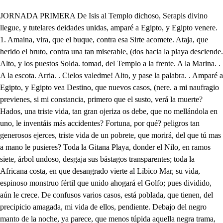
JORNADA PRIMERA De Isis al Templo dichoso, Serapis divino llegue, y tutelares deidades unidas, amparé a Egipto, y Egipto venere. 1. Amaina, vira, que el buque, contra esa Sirte acomete. Ataja, que herido el bruto, contra una tan miserable, (dos hacia la playa desciende. Alto, y los puestos Solda. tomad, del Templo a la frente. A la Marina. . A la escota. Arria. . Cielos valedme! Alto, y pase la palabra. . Amparé a Egipto, y Egipto vea Destino, que nuevos casos, (nere. a mi naufragio previenes, si mi constancia, primero que el susto, verá la muerte? Hados, una triste vida, tan gran ojeriza os debe, que no mellándola en uno, le inventáis más accidentes? Fortuna, por qué? peligros tan generosos ejerces, triste vida de un pobrete, que morirá, del que tú mas a mano le pusieres? Toda la Gitana Playa, donder el Nilo, en ramos siete, árbol undoso, desgaja sus bástagos transparentes; toda la Africana costa, en que desangrado vierte al Líbico Mar, su vida, espinoso monstruo fértil que unido ahogará el Golfo; pues dividido, aún le crece. De confusos varios casos, está poblada, que tienen, del precipicio amagada, mi vida de ellos, pendiente. Debajo del negro manto de la noche, ya parece, que menos túpida aquella negra trama, que le teje, se clarean los purpúreos visos del Alba, en Oriente, que empezando a penetrarle, prosiguen luego, en romperle. Ya le rasga, y le arrebuja, ya a soplos le desvanece, ya sus carbuncios apaga, en los celajes que enciende. Y ya en fin, sobre el Bermejo Mar, la Aurora deja verse, nevando el seno jazmines, y destrenzando claveles, cuyos señolientos ojos, de los parpados lucientes; y de los rosados Labios, al Golso Erictreo llueven, las lágrimas, que le cuaja; las risar, que le endurece. Aún no distingo los bultos, que pueblan el viento, de este laberinto de el oído, en ecos tan diferentes; mas si el estruendo confuso, es tal, que aún hace que llenen el aire todo las voces, qué harán la tierra las gentes? Bien conoce la fortuna, que al pecho, siempre rebelde, de Tomitis, no bastaba sola una desdicha, y quiere amontonarlas; porque las que arrebatadas, lleguen, si no pueden igualarse, se excedan en sucederse; pues es siempre la mayor, la última, que se padece. No bastaba, que la Sirte Africana, deshiciese mi nave, scontra un nadante de átomos, monte eminente, vago peligro, que el mar le muda, y le desparece? No basta, que de mi Armada, los leños triunfantes siempre, venza a soplos, la fortuna; y viento, y mar, mis Bajeles, dérrame a distantes golfos, en remoras costas siembre? No bastaba ver, que Egipto, donde con armadas huestes, me esperaba auxiliar suya, naufraga, y sola me hóspede? No bastaba, haber pasado la noche en su playa estéril, entre magnificas tumbas, que erigir supo a sus Reyes de vasallos obstentosos, la soberbia reverente? No bastaba esto? sin ver; que si las desdichas duermen en la noche, con el día mas tragedias amanecen, teñidas en luz, que abtes asombra; qué resplandece? Soldado, que la fortuna quiso, quien quiera que fueses, cómplice de mis arrojos, castigarte con mi suerte: Qué es esto? Lisenia, dime, qué de estas voces infieres, que poblando el Horizonte, de tantos vagos tropeles, nada se percibe, y solo las confusiones se entienden? Vira alamar. Al risco, al Valle. Divinos Dioses, valedme. Alto, y pase la palabra. . Amparen a Egipto, y Egipto venere. Qué puede, señora, en tantas confusiones responderte, quien más, que tú las ignora, y quién cómo tú, las siente? Un Griego soy miserable, hijo de la guerra, en este ejercicio, a quien los fines, o ennoblecen, o envilecen. Segui varios Estandartes, serví a dueños diferentes, poniendo a ganar mi vida en las manos de la muerte; donde por mi sueldo, que fatigada la sustente, ajena ambición ampare, y duelos de otro pelee, que en quien por honra es Soldado, son premio los intereses, y en quien por oficio, solo son de su vida alquileres. El buscar la guerra, hizo, que plaza en tu Armada siente, y más el ver que la vaga instable Ciudad, que mueves, a surgir iba en Egipto cuyo distrito contiene, no más, que media alma mía, vendida: pero detente memoria deslizadiza, y no en el amor tropieces, que la lengua de un amante, en sus heridas, parece de perro, que siempre acude a lamer donde le duele. El venir de guarnición en tu Capitanal fuerte, hizo, que cuando el bajio la desbarató en cuarteles, cuidando menos mi vida, (como aquel, que ya la tiene samiliar con los peligros) a socorrerte acudiese, salvando está Dama tuya; y la fortuna ennoblece con el tuyo, mi naufragio, que capaz de conocerme, te hizo en él, pues los cuitados, que nunca igualarse pueden a los Supremos félices, tienen a dicha, ponerse a su lado, en las desgracias, que el destino les previene, haciendo a los Soberanos más tratables sus reveses. La poca gente, que a tierra contigo salió, guarece su vida, en esos villajes; sin que más de ti se acuerde, como en fin vulgo Naval; pues la Nobleza perece, habiendo menos que sepan nadar: mal haya mil veces, quien lo que importa una vida, por más que nazca, no aprende, y todo riesgo posible, no imagina contingente. Si algunos nobles se escapan, la resaca los impele a distintos surgideros de la Playa, sin que encuentren contigo, que de la noche, la negra envidia pretende tu luz, tu nieve, y tu grana, teñir de sus lóbregueces. Contigo estoy, de una vida, que cara sabrá venderse, aunque vale poco, y aunque, como de lance se ferie, puedes disponer, señora, y al peligro que viniere, írsela echando delante, para que en ella se cebe; pues en una mala vida, pierde poco el que la pierde, A mí, señora, a la vista de lo que a ti te acontece, que ha de sucederme, en que contigo no me consuele, si las desgracias en ti, mas que en mí no me doliesen? Ya, en aquel botón Purpúreo, que el Horizonte enrojece, abriendo va el Sol, de grana, flamantes hojas ardientes. Ya la luz, que el Mar le moja, tras de esa Montaña enciende, y el rocío nos sacude, del lecho que la humudece, Ya el Mar se ve, y de mi Armada, algunas Naves ofrece, corriendo fortuna, a vista del Puerto; o hado inclemente! aún me guardabas la angustias de ver perecer mis gentes; y que mi valor constante, lo sufra, y no lo remedie? Oh Real piedad, digna solo de pechos tan excelentes! solo al dolor de mirar, perder vasallos tan fieles, no hay serenidad que baste, constancia, que no se melle: y mal pudieras, fortuna, lograr en mis altiveces, sentimientos de mujer, que tus golpes conociesen; si de Reina, las piedades, no hubieran de enternecerme. La vez primera es, que lloras. No lo extrañaras, si adviertes, que son vasallos leales, que gustosos me obedecen, y pierdo un Imperio en cada corazón, de los que mueren, a quien el amor conquista, y a quien el valor no adquiere, Lo demás, piérdase todo, que yo soy (como yo quede) mi fortuna; y este brazo, artífice de su suerte, destino hará de su mano, o que los Astros se enmienden pues aún ellos no resisten, al osado, y al prudente. Aún más recelo me causa, aquel polvo, que anochece, la mañana, ciega el Sol, y el día en arena envuelve, que aunque el ruido de timbales, y clarines, no dijese, (en aquel rumor confuso, con que la playa ensordece en ecos, que aún no pronuncian, y mormuran balbucientes) que son tropas, las que forman, parda nube, en que esconderse; no lo negarán las Armas, que en su centro resplandecen, y al Sol en la cara escupen los rayos con que él las hiere. A todo estoy ya arrestada. Pues dale vola, y que ruede. . Si me quejo, fortua, de tus reveses, tiempo vendrá, pues tiempo, (quejes: tras tiempo viene, que tú de mi constancia, tambiénte Ay, que me río fortuna de verte, a ti tan airada, y a mí tan alegre. Voz peregrina! Oh estoy en mareos, o baibenes, borracho de agua salada, que me ha acecinado el vientre: o es esta la voz de Eudosía, dable es, que el oído sueñe, que a quien pierde Eudosias, cuando no se le antojan falseres? (depende, El hacerme infelice, de ti empleando en mi vida, iras aleves; pero tu hacerme triste, sin mí, no Ay que me río, (puedes: Ay, que me río,. Repite. Qué a mi propósito canta! Esta otra vez me parece; di a mi dictamen segundo. bofeton, y confírmele: alto a buscarla, que en sustos, aún la sangre hace que altere el gozo: Yo voy, señora, haber si hallo, quien nos cuente, qué Tropas aquellas son, y qué terreno es aqueste para ampararos. . Aguarda, Soldado. . Qué, me detienes? si del oído me arrastra, aún la voz que me suspende. Esta joya de mi mano recibe, antes que te ausentes, que acaso salvo conmigo, ser circunstancia decente, del adorno de aquel día. Pues qué, señora, te mueve? Ni sé donde estoy, ni que el destino me previene, o si seré Reina ya; y antes que de serlo, deje, premiar quiero tu socorro, no haya después quien alegue, que servir supo a Tomirís, sin que Tomiris le premie: pues más sentiré esa deuda, si es que pobre llego a verme, que cuantas necesidades mi Real ánimo oprimieren. O qué abatido se mira, quien nació a dar, y no puede! y o cuanto de Soberana pierde Majestad, que debel si aún en ella los vasallos, jurisdicciones adquieren. Vivas Reina generosa, lo que la opinión del Penix, que sobre la alma de Plinio, mil siglos ha que se miente, que con tal acción, no es mucho; que fobre las almas Reines, pues las de los Nobles, solo a beneficios se venden: vuelvo en estando informado. Que la fortuna me eche del Trono, vaya; mas no, que yo misma le confiese jurisdicción; pues ya deja, sin que otra fuerza la apremie, de ser Reina por su mano, quien no paga a quien merece Hacia aquí el paso dirigo vaga tropa de mujeres, si errante Coro de Ninfas, no le juzgo, al ver que mezclen músicos, y ven atorios instrumentos. Esconderme será fuerza, hasta que pasen entre las frondosas redes, que de Adelfas, y de Juncos, bárbara guirnalda tejen, que sobre canas de espuma, ciñen al Nilo las sienes; y así, hasta observar mejor, si de ellas puedo valerme, ven. . Ya te sigo. , . , s, Prosigue, que la letra me divierte. No son tanto tus iras, como tú quieres, que solo las gradua, el que las siente, y está en mi mano