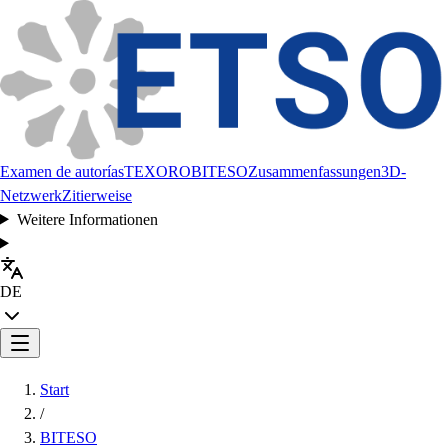
Examen de autorías
TEXORO
BITESO
Zusammenfassungen
3D-
Netzwerk
Zitierweise
Weitere Informationen
DE
Start
/
BITESO