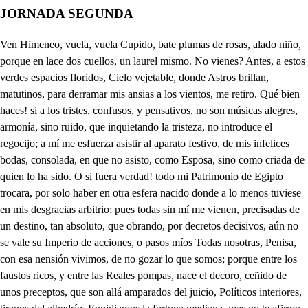
JORNADA SEGUNDA
Ven Himeneo, vuela, vuela Cupido, bate plumas de rosas, alado niño, porque en lace dos cuellos, un laurel mismo. No vienes? Antes, a estos verdes espacios floridos, Cielo vejetable, donde Astros brillan, matutinos, para derramar mis ansias a los vientos, me retiro. Qué bien haces! si a los tristes, confusos, y pensativos, no son músicas alegres, armonía, sino ruido, que inquietando la tristeza, no introduce el regocijo; a mí me esfuerza asistir al aparato festivo, de mis infelices bodas, consolada, en que no asisto, como Esposa, sino como criada de quien lo ha sido. O si fuera verdad! todo mi Patrimonio de Egipto trocara, por solo haber en otra esfera nacido donde a lo menos tuviese en mis desgracias arbitrio; pues todas sin mí me vienen, precisadas de un destino, tan absoluto, que obrando, por decretos decisivos, aún no se vale su Imperio de acciones, o pasos míos Todas nosotras, Penisa, con esa nensión vivimos, de no gozar lo que somos; porque entre los faustos ricos, y entre las Reales pompas, nace el decoro, ceñido de unos preceptos, que son allá amparados del juicio, Políticos interiores, tiranos del albedrío. Envidiamos la fortuna mediana, mas yo te afirmo, que no sin razón; porque si las dos, que lo sentimos, fuesemos particulares mujeres, no hubiera avido, quien solo por parecerle conveniente a sus dominios, incorporar ambicioso, el nuestro, a su Señorio, quisiese hacer de las armas causa, para conseguirlo, fineza, para obligarnos, razón, para persuadirnos. Todas las demás mujeres pueden elegir maridos iguales; solo nosotras nacemos con los precisos, sean como fueren aquellos, que nos produjere el siglo, sin más prendas para esposos, que lo igual, o lo vecino. Sobre esto intenta el poder, por fuerza, hacerse elegido; cuya pretensión, tirana le costó la vida a Ciro, y está Canbises por ella, también al proprio peligro. Triste de la que en su mano no tiene (como has tenido tu con Ciro) su defensa, pues te opusiste a su brío, por ti misma; pero yo que a marciales ejercicios no soy dada, ni gobierno Ejércitos tan lúcidos, pendiente de ajeno brazo, al arbitrio de otros vivo. En Cloriarco (apuremos recelos, estos indicios) . no fías? Soy desgraciada, haltó le empeño, y le animo con mí misma mano; pues mi padre tal vez se ha visto reducido, o inclinado, a que se case con migo. A no haber ciertos temores, que un Oráculo predijo, con cuyos antecedentes, en un trance tan impío para mí, me he visto tal, que casi se la he ofrecido, a precio de defenderla. Sin duda será el cariño que le debes, consejero; que te induzca a ese partido. No sé, porque yo entretantas penas, tiempo no he tenido de examinar mis afectos. ni saber por qué me inclino; solo sé, que en tan extraño, tan riguroso conflicto, no digo yo a Cloriarco, (con quien jamás he tenido resuelto entre mí el deseo a inclinación, o a desvío) diera una infelice mano; mas quien de un agudo silo, rehusa afirla, si amaga su vida tal precipicio? Y así quiero saplicarte, que pues él tiene contigo acepción, desde que fue de tu alianza Ministro, le esfuerces a defenderme de esta opresión, que resisto, de esta violencia, que temo, dando a entender, que dedico para su laurel mi mano, en premio de este servicio. Oh fortuna! yo me ofrezco? yo con migo mesma obligo? cuando en más dichosos tiempos, hubiera muchos rendidos, que de obligarme tuvieran por dicha solo el permiso? mas qué he de hacer? mejor es, en extremos tan distintos, hacer dichoso a un vasallo, que triunfante a un enemigo. . Buen encargo, Cielos, hace Penisa a mis desvaríos, tan locos, que de ellos, yo me a fusto, o me escandalizo. Yo, que del Amor esemra fábula del tiempo he sido, dando por mi mano muerte a un Monarca tan invicto, no porque me quiso, como el vulgo ignorante ha dicho. sino solo por el modo soberbio, con que me quiso. Traté en Seithia a Cloriarco, y en las pláticas de amigo, e interesado en mis armas, se me fue haciendo bien quisto su deseo, de mis glorias, con mi arrogante capricho, que quien se entra por el genio; qué derecho va al cariño, si hacia el corazón humano, es el más breve camino? Fui reparando lo airoso, lo cortés, y lo entendido, sin que entonces lo mirado, se pasase a persuasivo. Verdad es, que conocí en él, no sé que remiso afecto, que entre el respeto, o equivocado, o perdido, la senda de ser pasión no halló, y se quedó incentivo. Las hermosuras supremas, tan hechas siempre al estilo, de adoraciones atentas, en los cortesanos Ritos, ni lo rendido extrañamos, ni lo inclinado advertimos, que aún la costa del reparo no nos tiene por debido. Por esto, no conocí, yo en mí, que el callado, el tibio incendio de Cloriarco, que penetré por los visos, no solo no fue extrañado, sino algo bien recibido; pues luego, que de Fenisa, vi el favor, pudo conmigo lidiar mi capricho vano, del ejemplar, inducido, y echo menos envidiado, lo que expresado no estimo: bien, bien Cloriarco. Nada en Cloriarco, habréis visto, sino un rendimiento, donde en éxtalis suspendido le embelesa el adoraros, aún la acción para serviros. Ni eso he visto, ni lo que no me importa saber, miro. Ser visto, sin ser mirado, sobra a un rendimiento mío. Bien está. Sabed ahora, Qué? Que a tiempo habéis venido, que iba a mandaros llamar. Feliz quien a ocasión vino, que le echáis menos. Ni hubierais a mi memoria ocurrido, (porque ella nunca me acuerda, mas de lo que yo permito,) Si Fenisa, en sus especies, no hubiera poco ha podido con su voz resucitaros. Qué tan muerto en ella habito? Sí. Pues quién me da por muerto supone, que estuve vivo. Se llamará propriamente, presumir, el inferirlo; y así, dejando eso aparte, lo que tengo que deciros, un recado es de Fenisa. En este frondoso sitio, me acaba de dar Canbises otro para vos. Decidlo. Primero, que el vuestro? Sí. Tan grande es la ansia de oírlo? Qué disparate? Ay señora! qué aún no sabéis mis delirios? con qué infeliz sutileza discurro contra mí mismo! Si sé, pues sé, que es deseo de que nada interrumpiros, pueda de Fenisa hermosa, la noticia, y así digo. Tened, que no he de saberla. Canbises me ha prevenido. Yo, tampoco he de escucharla. Fenisa. Nada percibo. Canvises. Qué con Canbises tengo yo? Vuela Cupido. La tropa aquí se encamina. No nos vean: dividirnos es fuerza; y así a esta sala de las burlas me retiro, que está en el Jardín. Pues ved de sus cánceles, y vidrios cuando se ausentan, que es fuerza. Bate plumas de rosas alado niño. Proseguir en mi Embajada. Y yo en el recado mío, que sé con cuanta fineza, será de vos admitido, Porque en lace dos cuellos un laurel mismo. No se cuál es, pero sé, Ya llegan cerca. Pues idos. sin saberlo, aunque me deis mas celos a discurrirlo. Ven Himeneo, vuela, vuela, Cupido, bate plumas de rosa alado niño, porque en lace dos cuellos, un laurel mismo. A enlazar venturosos, a un Cristalino, nudo hermoso de nieve, dos albedríos. (Cúpido. Ven Himeneo, vuela vucla, A que puedas de diestro, ciego, y sin tino, flechar dos corazones, (ño. de un solo tiro, Bate plumas de rosas alado ni- Ven donde lo diverso, borre lo unido, dominando en dos almas, un solo arbitrio, (laurel mismo. Porque en lace dos cuellos un Ya que del furor primero, que en mi pecho ha introducido aquella fatal memoria de mi padre, en que ayeriguo, que en cuanto Tomiris viva, triunfante estará el delito: ya que del furor primero templado, o arrepentido, de vuestro padre las paces, con vuestra mano consigo. El día de desposada, qué hermosura no ha querido, hacer de sus perfecciones, ostentación? Cuál ha sido la que echáis menos en mí, de las mías? No examino, señora, si el desear una, que habéis escondido, de mí, sea echarla menos, que entre tantas, que en vos miro, ninguna puede hacer falta; antes yo, no detérmino, como lucen todas, siendo en grado tan excesivo, que en cualquiera se ahogara la otra, y en tanto abismo de perfecciones, en luces se oscurece lo divino. Dure, o no dure, que bien me está sonando su estilo, un rato de ser Princesa, que tonta es, quien lo ha perdido. Despierto sueño, o me han dado seos de asno, bebedizos, si no he de creer, que es esta la misma Eudosia, que ha sido mi respeto a lo Soldado, y mí trapo a lo jarifo. Como no asiste mi Dama a este nupcial regocijo, es grosería alegrarme, aunque me está dando brincos, (ay ausencia! no consiento) en el alma el estrivillo. Ya en aquellas celosías celajes suyos diviso. La perfección, no que hecho menos, sino que codicio, es la de la voz, en que sois portento peregrino, vartiendo también al viento dulzuras para el oido; esta, que es otra invisible dulce belleza, os suplico, que mostréis el día, que otros aseos púlidos, mas os confunden lo hermoso, cuanto os esmerán lo lindo, ostentando en el adorno, desde la falda a los rizos, el gusto, en lo matizado, el donaire, en lo prendido. Tal vez la voz me divierte; pero mi mayor hechizo es la militar sirena de bronce, el dulce suspiro del Clarín, que suavizando va el Aire, con sus gemidos, De las músicas gustáis Marciales? Sí, y no me admiro, si para tan gran Soldado, la fortuna me previno. otra gracia en el aliento? otro donaire en el brío? ey, que ya no basta un alma para tantos atractivos. Presaspes? Señor, qué mandas? De mi Ejército vecino, ya que en las fiestas nuciales está todo el divertido, los Obues, los Violines, y los Clarines, que al rico aparato de mis mesas, sirven de pomposo ruido, en Góndolas, y Jabeques conducirás por el río a la parte donde besa, estos jardines el nilo, y dónde solo sus ondas, le son murallas de vidrio, en sonatas, y canciones, harás, que a trechos distintos, unos de otros sean ecos, bebiéndose los sonidos. No me va ya pareciendo tan fiero, y tan vengativo, como le pintó la Fama, que en los ecos repetidos, vino abultando en sus hechos, semblantes para el oído: humano es, pues sabe amar. Hermosa me ha parecido Penisa, pero esta Dama que la asiste, es un prodigio; de los ojos, por donde ella prende los demás sentidos. Al son del marcial estruendo, poblaremos los vacios, del aire de consonancias, de cauciones, y de Ritimos yo, y mis Damas