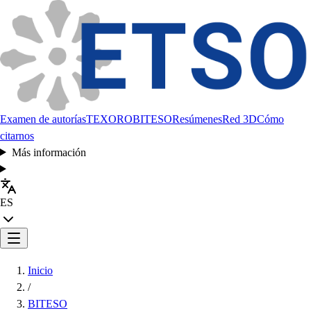
Examen de autorías
TEXORO
BITESO
Resúmenes
Red 3D
Cómo
citarnos
Más información
ES
Inicio
/
BITESO