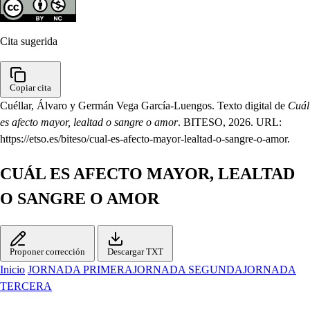
Cita sugerida
Copiar cita
Cuéllar, Álvaro y Germán Vega García-Luengos. Texto digital de
Cuál
es afecto mayor, lealtad o sangre o amor
. BITESO, 2026. URL:
https://etso.es/biteso/cual-es-afecto-mayor-lealtad-o-sangre-o-amor.
CUÁL ES AFECTO MAYOR, LEALTAD
O SANGRE O AMOR
Proponer corrección
Descargar TXT
Inicio
JORNADA PRIMERA
JORNADA SEGUNDA
JORNADA
TERCERA