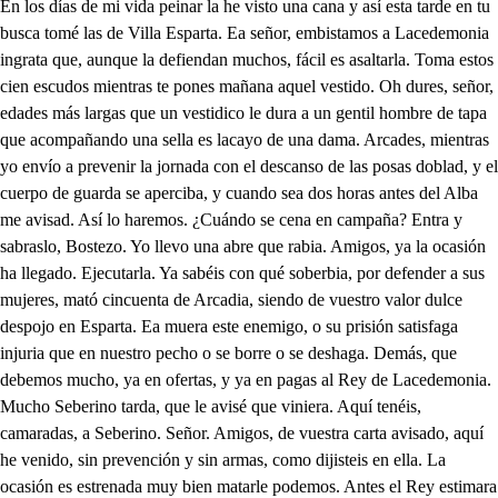
aslo, Bostezo. Yo llevo una abre que rabia. Amigos, ya la ocasión ha llegado. Ejecutarla. Ya sabéis con qué soberbia, por defender a sus mujeres, mató cincuenta de Arcadia, siendo de vuestro valor dulce despojo en Esparta. Ea muera este enemigo, o su prisión satisfaga injuria que en nuestro pecho o se borre o se deshaga. Demás, que debemos mucho, ya en ofertas, y ya en pagas al Rey de Lacedemonia. Mucho Seberino tarda, que le avisé que viniera. Aquí tenéis, camaradas, a Seberino. Señor. Amigos, de vuestra carta avisado, aquí he venido, sin prevención y sin armas, como dijisteis en ella. La ocasión es estrenada muy bien matarle podemos. Antes el Rey estimara más que matarle, pretenderle. Pues si de esto gusta, vaya. Aún sosegar no he podido, ni en el […], ni en la cama, que el corazón en el pecho, templado reloj del alma parece que sacudiendo ya su volante, o sus alas, con un latir repetido, o se destempla, o se cansa. Quedo, señor, que está aquí Aristómenes. Aguarda, cuánto mueve su presencia y cuánto su vista espanta. ¿Quién está en esta pieza? Soldados, son de tu guarda. ¿Mas yo recelo? ¿Qué dudo? Cuando nunca, ¿por la cara tengo noticia del miedo? El desasosiego engaña, a mi valor, la desdicha el mismo miedo la labra. Parece que ahora el sueño más que otras veces me agrava ya descanso en esta silla. Qué nos mandas? Avisadme en siendo hora de ir a mirar las murallas. Él se ha dormido, lleguemos. Aún en sueños acobarda. La primera acción de todas es el quitarle las armas, porque tirano ya es tiempo de que usurpa a la fortuna y lo que debe a la patria. Arcades, vamos, si es hora de salir a la campaña. Pero, traidores, ¿qué es esto? ¿Vosotros a mí las armas me quitáis? Tirano, sí, pues con ellas en Esparta matando nuestros amigos nos usurpasteis las damas. ¿Cómo con esta traición deslucís vuestras hazañas? No hay traición contra un tirano. Tú, Seberino, la amparas siendo noble? Sí, cruel. A traidores enemigos. Rinde las infames armas. Vamos con ellos, soldados. A Lacedemonia vayan. Hoy acabó mi fortuna. Que sea mi desdicha tanta que en queriendo ser valiente o me prenden, o me cascan. Vos me amáis, la voluntad templad entre vuestra suerte. ¿Cómo podré obedecerte si no tengo libertad? Acredite esta verdad o mi amor, o mi tomento. Dejad, señor, este intento, que en el más ardiente empleo lo que se empieza deseo acaba arrepentimiento. Fénix, desde que te vi con una dulce violencia sin razón, sin conveniencia todo el corazón te di luego es imposible en mí el dejarte adorar, porque cuando llega a amar el alma sin elección si para amar no hay razón, no la habrá olvidar. Gran señor, mi airado ceño, apenas el mal reprimo, no es porque no os estimo como a señor, como a dueño, este rigor que os enseño, que mi afecto temeroso darle esperanza es forzoso por templar tu pasión ciega que todo lo que se niega se concede al poderoso. Señor, el amor es ciego, y aunque parece rapaz, es su efecto muy voraz, por lo que tiene de fuego si a sus ardores me llego me abrasaran sus ardores, perdóname estos temores que aun el sol más deseado en llegando a ser gozado abrasa sus resplandores. Viste un noble girasol, que en república florida se le permite más vida por ser amante del sol. Bien ves seguir su arrebol con fineza nunca escasa, pues luego al punto que pasa la fineza por porfía la misma luz que seguía esta misma le abraza. Luz es cualquier rey, señor, y en proporción más segura, cualquiera humana hermosura en sus alientos es flor: no sigo vuestro esplendor, teniendo en mi pompa vana, que con acción inhumana, si hago del valor alarde, ha de sosegar tarde cuanto ilustró la mañana. Fénix, tú has llegado a hacer agravio a mi fe constante quien te adora como amante, te eligió para mujer. Señor, ¿cómo puede ser? Muerta estoy, si vuestra alteza. Fénix, si hay en ti nobleza, que el ser mía te asegura, buscándote la hermosura me sobra mi finza. No haberte dado la mano y con ella la Corona tanto mi amor se apasiona no ha sido afecto liviano por las guerras del tirano Aristómenes ha sido Que fieramente ha movido Pero yo tengo por cierto Que estará preso, o muerto, Que a eso el capitán ha ido. ¿Aristómenes sin vida? ¿Qué dices, señor? ¿Qué has hecho? Ay de mí, mas no, que al pecho está dulcemente unida y si estuviera perdida lo supiera, no es posible, mas Mas, ay, que es un imposible Buscarle modo a la dicha, Porque ¿cuándo la desdicha Dejó de ser infalible? Dame los pies, gran Señor. ¿Qué hay de nuevo, Severino? Ya mi desdicha imagino. Aquí tenéis al traidor Aristómenes ya preso Con su criado. Ay de mí, Ya la esperanza perdí. En tan dichoso sceso Puede ordenar vuestra Alteza Lo que se ha de obrar con él. A enemigo, a cruel. Llevadle a esa fortaleza, Y vamos a prevenir, Cumplido ya mi deseo, Que vais contra Clodoveo, Os va a vencer, o a resistir. Que pues hoy este tirano Ha acreditado mi amor, A pesar de tu temor, Te daré, Fénix, la mano. Primero: yo estoy mortal; Fiero, humano, enemigo; ¿qué se yo lo que me digo? Sin juicio me tiene mal. Fénix mía. Gran señora. Apenas resisto el gozo: Aunque eres, Fénix, mi amiga, Después que vieron mis ojos En tu beldad tantas partes, Y en tu juicio tanto abono, Nunca te dije, ay de mí, Un incendio, que amoroso, En el volcán de mi pecho Se alimenta de sí propio; No te descubrí su llama, Porque la sentí de modo; Consumida entre cenizas De imposibles, y de estorbos; Que temí que disuasiva Al menor airado soplo, Lo que descubría en fuego Le dieras al aire en polvo, Y fuera entonces delito Lo que era entonces soborno; Mas ya que permite el cielo, Templando lo riguroso, Que el verdor de mi esperanza Corone el viento en cogollos; Ahora que preso queda El imposible que adoro, Aristómenes. ¿Qué dices? Vete, vete poco a poco, Gran señora que me has muerto; Ay de mi amor. Fénix, ¿cómo Tú sientes tanto mi dicha? Señora, aún apenas topo Con las palabras, señora, Todo el discurso está loco, Como quiere vuestra Alteza; En vano el aliento cobro, Que no sienta que esté preso Un hombre tan valeroso, Que por tu patria, y por mí, Temiéndolo el Orbe todo, ¿Han llegado sus hazañas A no caber en sus Polos? Este sentimiento es tuyo; Pero lo sientes de modo Que me parece cuidado. No, gran señora, no, es otro Mi sentimiento; desdichas Disimular es forzoso, Ya que se acaba la vida, Porque no se acabe todo. Fénix, yo creo que ese efecto De tu nobleza tan propio, Y por el gusto de oírte Ese pesar, te perdono. Pues sabe (Valedme, cielos) Aqueste afecto amoroso Aristómenes? No, Fénix. Pues dime, señora, ¿cómo (alivio amor, que el veneno No está ya tan riguroso) Ha de saber tus pesares, Tus ternuras, tus sollozos? Y lo que es más imposible; Que aún no lo sabe el antojo; Es tener en tantos males Su injusta prisión por gozo, Que alegrarse en las desdichas Es afecto tan impropio, Que amor nunca le conoce; Y, a veces, le extraña el odio; Esto es buscar en su intento A mi pena algún socorro. A Fénix cómo se echa De ver, que nunca el gustoso Veneno te abrasó el pecho, Pues ignoras que es su abono El buscarse los consuelos Entre los mismos oprobios. No lo sé. Pluguiera al cielo; Que aunque más lo estorbe el rostro, Entre tan fieros pesares, Lo que estás diciendo obro; El amor siempre lo dice, Mas, aquí, no alcanzo el modo. Pues escúchame, y verás Cómo yo le he hallado, y cómo, Sin que sea liviandad, Has de saber cuándo informo. Ya sabes que en esta torre, Por cuarto apartado, y sólo Pasé el invierno en trsitezas; Y le dejé por fogoso: Pues en esta torre han puesto A Aristómenes, y logro Con esta ocasión mi dicha, Pues de aqueste cuarto todo Tengo esta llave maestra, Que acaso en este escritorio; O la olvidó mi fortuna, O la reservó mi antojo, Abriendo esta primera puerta; Un recibimiento corto Nos podrá llevar al cuarto Donde Aristómenes sólo Queda, que los que le guardan En su primera puerta todos, Es imposible sentirnos, Aunque estén más sospechosos; Porque es mucha la distancia Que hay de aqueste cuarto al otro Donde están. ues, ¿qué pretende (mal resisto el alborozo) Vuestra Alteza? ¿Que entre yo?; ¿Que le diga sus sollozos, Su amor? Yo entraré mil veces; Y con afecto más propio Le diré vuestros cuidados, Como que yo los conozco De vuestra amistad no más, Explicándolo de modo Que siendo vuestro parezca También que yo los informo. No, Fénix, yo lo diré. Señora, ¿y vuestro decoro? Ay de mí. No juzques, no, Que yo me acuerdo tan poco De la majestad, que quiera, Aunque es el mal tan penoso, Decir a un hombre que estimo; Sin más ocasión mi ahogo; Más decente medio ahora Ha de explicar cuanto lloro. Yo no le alcanzo, y le temo. Amor es muy ingenioso, Y no hay cosa que le explique Como un beneficio heroico. Yo le entregaré esta llave, Que hace a este jardín umbroso; Para que por él se libre De peligro tan notorio, Que amenazando su vida, Con sobresalto lo nombro; Dándole yo libertad Cumple mi amor en su abono En una acción tan debida Con dos afectos forzosos, El uno libralle al riesgo, Y lo que más es el otro Tácitamente al deseo, Sin arriesgar el decoro Con la voz del beneficio Decir le amo, y le adoro. Pues, ¿tu hermano? Estoy sin juicio, Ay amor, ¿dónde hallas modos Tan diversos de afligirme, Con afectos tan celosos? Mi hermano ocupado queda En prevenir el socorro, Y no nos puede echar menos. Pues en sabiéndolo, ¿cómo Te has de disculpar con él? Mira, mira que es costoso Aqueste medio, y en mí Aún ha de ser más penoso, Que cualquiera beneficio Hecho a un hombre valeroso, Por no