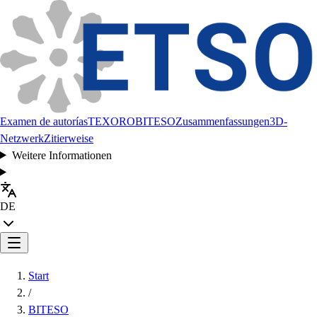
Examen de autorías
TEXORO
BITESO
Zusammenfassungen
3D-
Netzwerk
Zitierweise
Weitere Informationen
DE
Start
/
BITESO