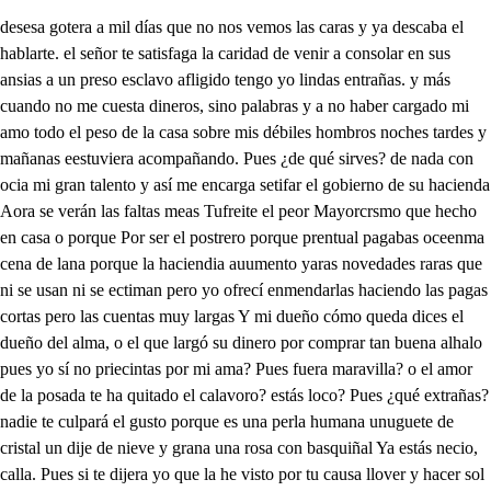
desesa gotera a mil días que no nos vemos las caras y ya descaba el hablarte. el señor te satisfaga la caridad de venir a consolar en sus ansias a un preso esclavo afligido tengo yo lindas entrañas. y más cuando no me cuesta dineros, sino palabras y a no haber cargado mi amo todo el peso de la casa sobre mis débiles hombros noches tardes y mañanas eestuviera acompañando. Pues ¿de qué sirves? de nada con ocia mi gran talento y así me encarga setifar el gobierno de su hacienda Aora se verán las faltas meas Tufreite el peor Mayorcrsmo que hecho en casa o porque Por ser el postrero porque prentual pagabas oceenma cena de lana porque la haciendia auumento yaras novedades raras que ni se usan ni se ectiman pero yo ofrecí enmendarlas haciendo las pagas cortas pero las cuentas muy largas Y mi dueño cómo queda dices el dueño del alma, o el que largó su dinero por comprar tan buena alhalo pues yo sí no priecintas por mi ama? Pues fuera maravilla? o el amor de la posada te ha quitado el calavoro? estás loco? Pues ¿qué extrañas? nadie te culpará el gusto porque es una perla humana unuguete de cristal un dije de nieve y grana una rosa con basquiñal Ya estás necio, calla. Pues si te dijera yo que la he visto por tu causa llover y hacer sol a un tiempo a cántaros y tinalas como mañana de Marzo ya tempestaél y ya calma. De conversación mudemos. Para qué son pataratas Bien puedes de mi fiarte que la diré si lo mandas. todo lo que tú quisieres por escrito o de palabra que para esto de recados tengo gracia gratislata además que una gotera se desliza como es blanda y a la sombra de una vela se introduce en cualquier sala Viven los cielos traidor, qé malicias tan villanas castigue en ti, y que dos es amigos. Qué descompasa Tú vos y tu acción? Qué errita tu modestia? habiendo los dos llegado que de sus manos me escapano Deríale que conmigo viniese esta tarde a caza y dije que está ocupado te burlas de su desgraria. antes yo por diverrirle lo hacía y de esto le agravia Venid, señor, pusifar conmigo donde en la alta torre quedeis encerrado como su majestad manda. ¿Qué es esto? Pero, señor, Esto es Josefh de la humana fortuna el voltario juego ayer mi esclavo te hallabas y hoy tu compañero soy ocuenma ciena de lana en esta prisión carazas Y aun con menos libertad que tú, pues ya ves y hablas a otros. mas yo he de estar donde ni aun del sol vea la cara por la sospecha de aquel veneno, aunque es falsa que no han de vicer de conpemo a quien putífar le llaman. Sabe el cielo lo que siento vuestra pena, porque es arta en quien padece inocente qué hará quie darte esperaba la muerte lencando en ti su infeliz pública infamia y hoy al disimulo ve precisada su desgracia. por librar antes su vida. Venid, pues que le me encarga no habléis con nadie Pues vamos. que temores me acompañan sos o mundo, al señor y al siervo qué presto que los igualas Pues Josef los dos venimos a ti como a quien la fama de interpretador de sueños celebra Muy linda gracia pues por ellos empozado se vio y esclavo se halla. Y puesto que corro sabes por una acusación falsa Yo yosirís que del Rey ocuena cena de lana cuicabamos en la casa el del vino y yo del pan sin que favores nos valgan presos estamos. os piedad que solo debo a mi airada suerte puesto que mis penas con vuestro alivio descansan. Pues yo ahora rendido al sueño como en la idea retrata aquellas mismas esperies que son discursos del alma en la operación del aya. me pareció que encontraba en la amenidad de un valle la hermosa pompa lezana de unavid de cuyo hombroso fértil dosel de esmeralda pendiente el dorado fruto Yo con mi mano llegaba del superior racimo exprime el líquido ámbar en una copa de oro de suerte que sin que nada des perdiciase a mi rey se leserví, cuya rara fortuna, fuera de mí me trae de goro a un soñada la fortuna fu de quien el vino bebió sin agua. pues yo al contrario soñe en especies más infaustas que del floreado pan que dispuse se amastara para la mesa del Rey tres canastillos llevaba pero saliendo al camino funesto tropel de alada ayaras, nocturnas tves con los picos y las garras tal presa hicieron en él que en su blancura levada en breve, apenas dejarón reliquias de sus migalas con que cuando en la real mía le cres lograr vianda vi que del viento y las aves en ser desperdicio para. Mucho fue que no señase con langosta y con cizaña con que no llueve en abril luego en jario no escampa a aguareros y granizos que son todas las cucañas en que un pañadero piensa para que suba la carga Válgame el cielo, Qué campo descubre en tan encontrado oposición el discurso en pan aquí ruina tanta allí tanto lagro en vino. a aumento, aquí de Cgracia de algúún sacramento en sombras Sin duda el misterio anda aculto pues vida imente en pan y vino señala delecad como absorto la duda no nos desatas nos trae a ti. inderiso al escucharla. entre pesar y placer elige mi confiaroza por no decir lo que aflige el ocultar lo que al haca Quién solicito tener? la noticia ya arretada a cualquier suerte su vida tiene, y así, en qué reparas? Pues tú que el puro licor recoliste en limpiatara. libre de tu actesación volverás hoy a la gracia del Rey sirviendo a su mesa tú que con tan poca guarda. cuces y vientos el pan dejaste que te lobarán. de vientos y pues despolo serás, pues justificada tu culpa, hoy en un cadallo has de morir. Calabazas. El alegría pa el temor que tu anuncio pan tu amenaza loscausa en mi pecho upena Yo a darte gracias rendido mi acción porque no vaya Yo a vengar en ti mi saña odeventar en ti mol de candar diciendo verdad Ven aquí lo que se saca que esté ni aun gracias le da Si este le da no es gracia. ¡Ahde la obscura mansión, del calaccezo Allí. quien con órdenes del Rey viene de esta triste estancia, a sacaros a los dos. si bien a suertes tan varias que es a ti para el suplirio y a ti a tu cargo y tua dle del Tú ven adonde te aguanda la jistipia, y tú, pues tiene la salida y puerta franca usa de tu libertad. mi culpa es la que me arrato mi inociencia es que me libro Y así, pues anticipada te debo aquesta noticia Mira qué quieres que hacá? Jos lo que tú por ti que otro hiciese deseabas Ya ves cuan penosa es al que inocente se halla la prisión, y pues al ley hoy vuelves a servir. cogo. tú conoieras mis ruegos y cuán condolida el alma se aparta de ti; mas yo te doy fe mano y palabra de volver presto por ti ss Pues en esa confianiza oadiós Yo voy también a la plaza que de ver un ganadero colgado tengo gran gana. Airada, Estrella enemiga. que en mí no solo avasallas la vida, si no es también lo que es másvensible al alma que es el honor, pues padece imputado de la mancha más fea que en los delitos no es solo culpa, es infamia pues de deslecal de ingrato y impuro todos me tratan ¿Qué quieres de mí! dsí sale de que ya que mi cólera no alcanza a triunfar de las virtudes qe victoriosas te ensabzan logre en tu persecución todo el furor de mi rabia. pues cada intante acreciente aquellas dedas pasadas de temer que en ti le escondes lbras de luces más alta pues cuando que tus hermano vendido, esclavo a ser pasa en desconocida forma? cuando alena culpa pagas en esta prisión y en ellas también te encuentran misas entre uno que se condena y otro a quien los cielos salva no sé, no sé qué discurra pero a mis astucias nada suspendan, hasta que vea el triunfo le tu censtana Pero ¡ay de mí, que entre todas las fatigas que contrastan Mi pecho es la mayor delo que abra dicho la inhumana envidia de mis hermanos a mi padre de mi falta, encubrírsela no pueden que en lo mucho que me ama era ininstante de ausencia de dolor edades largas. sólo el consuelo que tengo es que venlancin quedaba hijo también delaquel como yo, y aun de sus raras perfecciones viva copia. en que sé alivien pus lanas quien supiera, pues, si am al pesar o con qué traza disculparon su delito Yo haré que porque se añada pena apena en tu tormento de tu idea las fantasmas tomen aparentes formas pues quien en dedaaa en quien mires abultadas las realidades que buscas. Mas ¿qué es lo que por mí pasa parece que perturbados los sentidos a la instancia de lvehemente aprehensión oyen y ven con extraña fantasía lo que piensan Mas ¿quién en dudas batalla las esperies que discurre no es la primer vez que engañan y pues a mi gusto mienten quiero creer que jurara que en los bosques de cancam mi padre y Benlamín andan En mí busca. Y haeces bien puesto que ya echa la salba De qué miras le que piensas? verás cuanto deseaba. qué mal, hijo venla mies cuidados de amor descansar. desde dembié a los efto a ver si algo les faltaba de sus hermanos estoy impariente en tu tarclanza. que dliré yo que a los epto quiero con fineza tanta como al fin de raquel hijos no al dolor añadas memonias de mi laquel sino por sí es que adelanta la vista el gozo de verle aguda a mi edad cansada a subir aquel líbaro Para que si ya nos sacan del cuidado Simeón hablan los dos a luven y Judas que salan len los hermanos con zabielón leces traen el manto de rub. fuerza es también muy extraña, querer que yo sea quien le desnueva tan infacsta tú ae de ser que yo mayor tenderán vuven tues palabras más prudencia al concolarle hijos, cuando ya aceisaba vuestra detención mi amor llegáis con tan tristes pausas donde queda mi Josef Decid que no os acompaña que os ha enmudecido, todos lloráis, ninguno me habla Decid, ¿qué es esto? ya que de apurarnos tratas. y el lauio en vano articula para explicar pena tanta. más letórica, aunque muda Oye otra voz. tristes ansias que me amenazáis? conores esta vestidura? aguarda. que ésta es de Josefí. pues sabe que cuando a vernos pasaba el valle de Clotaín. salió de lte enmaranada maleza una horrible fiera la más sañuda de cuantas con aborto de sus grutas. y entre sus dientes y garras, le despedaro cruel. devero tirana. que apenas de su cadáver reliquias ensangrentadas dejo entre esa mal desecha vestidura Calla, calla Aguda flecha que es tu vor e aloncada arento que el corazón me trae pasa. ¡Ay Josef del alma mía, ¿Cómo vivo yo si el falta? Funestas, tristes impuras prendas por m