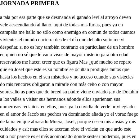
JORNADA PRIMERA
a tala por esa parte que se desmanda el ganado leví al arroyo deven vele aescendiando al llano. aquí de todas mis furias, pues ya en campaña me hallo no sólo como enemigo en común de todos cuantos vivientes el mundo encierra desde el día que del alto solio me vi despeñar, si no es hoy también contrario en particulaar de un hombre en quien no sé que le vano visos de mayor misterio para otra edad reservados me hacen creer que es figura Mas ¿qué mucho se reparo que en Josef que este es su nombre se ocultan prodigies tantos que hasta los hechos en él sen misterios y no acceso cuando sus vistecles do mis rencores obligaron a mirarle con más ceño o con mayor sobresalto as pues que de brced su padre viene enviado ¡ay de Dotahín a los valles a visitar sus hermanos adonde ellos aparientan sus numerosos reciaños. en ellos, pues ya la envidia de verle privilegiado en el amor de Jacob sus pechos va dominando añada yo el voraz fuego de la ira en que abrasado Muera, Josef, porque cesen mis ansias y mis cuidados y así; mas ellos se acercan obre él volcán en que ardo este sitio nor parece es el más acomodado donde sestear podemos, pues en el fresca remanso de ese arroyo cristalino darán a la sed reparo los corderos. esta selva que es en sus matices varios de abril florido tapete, fragrante latre de mayo de nuestros rebaños sea fecundo olorcso gusto, no hay fertilidad que iguale gotáin a los campos. ya a su libertad en ellos se quedan aparentando sácar y Neptale quedan atrás con el hato y aser, yat y manases van adelante cuidando de las desmandladas reses quepoco de estos trabajos ni Benlamín, ni Josef goran siempre reservados con nuestro padre Jacob. qué presto que va mostrando la envidia su cruel veneno. suelo. no es mucho de dore hermanos que para su alivio quiera mas siendo tan anciano tener alguno consigo. de Benjamín no me espanto que es niño, y como el postrero quizá de él el más amado pero Josefí, ya podía pues es hombre acompañarnos cómo ha dado en ser profeta yandarnos siempre contando los sueños que hace misterios quiere ser más estimado raro desvanecimiento. ¡Ay de mí, que esos arcanos misteriosos son mi pena. lo peor es el malquistarnos con nuestro padre a quen cuenta todo lo que ejecutamos. Hay mal que apartarle de él que os causa embarazó. dándole muerte. Ah cruel corazón humano? mira aun sin persuasión mía, cómo te vas despeñando de la envidia al homicidio Allí viene nuestro hermano doseg ¿Quién el señador? Pues nos está convidando la ocasión lo que he propuesto dera será bien que hagamos. mirad. no con tus piedades empieces rubén. me dad todos, pues por veros. a las cabzó mi cuidado. a pesar de la distancia del camino. Qué milagro Josef, tú a vernos? sabe que a no ser mandato de mi padre el que le cesista no digo en acompañaros sino en serviros mi afecto fuera el primero. Yo extraño que servirnos quiera quien se suena tan soberano qué diré que adoración le habemos de dar postrados Esto es lo que a mí me toca. si el cielo en sus juicios altos Eso decreta, estará de su parte el ordenarlo, Yo soñé que vuestros haces los rubios cuellos dobiando daban reverencia, al mío, y que a mis plantas porrado Ese pasmo el sol, luna y onre estrellas. de que tu humildad se ensabie me adoraban Es mi pena Con que es claro que tus padres y nosotros hemos de hacer otro tanto. Esa razón a causadojos. Ya os he respondido a eso que yo tu ruina Fabrique que al cielo estantes erciados estos misteriosos suceños quieres ver losecuán vanos gratara la son y cómo te han mentido sus alhazuenos presalios. pues tu muerte que entre todos estábamos ordenando ha de frustrar tus ideas Que pues logramos tenerte en nuetro poder has de morir a las manos de nuestra envidia que tú contra ti mismo aslabrado. Simeón leví. Ludas cabulón te cansas? manases gat a ser y sacar, hermanos en que os ofende mi vida. Y en que yo su ira envidiesa todo en querer te obedezcamos. contra ti estoy fementando si la voluntad os sirve auncuando llegue ese cayo bien podrán ser dichas vuestras los triunfos de mis aplavsos. ¿A qué aguardáis? muera! dolor tirano, Mirad la pena de nuestro padre. cuando sepa rigor tanto. Dirémosle que una fiera te ha dado muerte en el campo y diréis bien que la envidia es el bruto más airado. Nada os detenga. que no solo es inhhmano furor quitarle la vida sino el ver que ensangrentamos. en el viles fratriudas tanto rencor obstinado si él ha de morir de poco sirve luben tu reparo. Pues tened y entre que muera y no muera a nuestras manos Demos un medio. Inspírele aquí mí y cual es esa sima que mirando Tod dinos que es? estáis o antigua listerna puede en su lóbrego espario. ser sepulcró de su vida Dices bien, su obscuro caos le reriba veré si después sacallo puedo, sin que ello lo creen tal crueldad cieles lagrados permitís. Veamos si ahora sueñas más nuestros agravios Valedme Dios de Israel, Qué compasión. Ea vamos. que la debajo de tierra se ocultan nuestros cecilados Como pecaendo en la prenca se duplica el sobres alto. ten lisinio los camellos de la que lleguen, Tebandro, al cerroyo q l pinpoy en camitendo según del trale notamos oque le delé con vida mercaderes y sinaelitás que como es de Egipto el paso este valle, allá caminan Sabéis qué es lo que he pensado que si dar muerte a los esto ocelenma cena de lana no os atrevéis y el deCarlo vivo, aunque en un poco sea puede tener riesgo tanto como que algún pasalero pueda escucharle y librarlos, a estos mercaderes ya que a Egipto van le vendamos. Pues qué sabéis que comerrían ellos también en esclavos. Dices bien, consiga yo el que él viva que el trabalo de la esclavitud el tiempo le remedia. Qué esperamos? volvedle a sácar.¡ vuelve a ver del sol los rayos. si vuestra ira de mi pena se ha compadecido acaso y me queréis dar la vida agradézcanlo mis brazos, y si es para darme muerte porquedar asegurados mayores gracias os doy, pues a igual dolor repuro tan piadoso al que le quita como al que acorta sus plazos. Pues ni a darte libertad ni muerte te hemos sacado Pues a que Ven con nosotros. y lo verás. scielo santo mi inociencia miráis, ella me asegura vuestro amparo. Bien creerá que esto viere quees piedad en mi haberdado lugar a que joseplí vicia, pues no lo es fí que dejando aparte el ser permición divina a que yo no alcanzo ni ser capar de clemencia Aquesto es solo ir guiando a Joseppor al precipiiio ueen su persecución labro. Si ahora muriese sería. para su humildad el lauro como lo fue para Abel. que en aqueste mismo caso murió a manos de la envidia. Y así en el escarmentado Viva Joseplí, pero viva a fatigas y trabalos suleto, por si así logro que en las mudanzas de estados mude su virtud semblante, Dígalo el ver que ha llegada a Menfis corte de Cespo en que versera esclaba es de putifar que su prudencia todo el cargo le ha dejado de su harienda mientras el va gobernando las armas de farcón, pero en este mismo aplauso áspid cauteloso tengo su riesgo disimulado. el santo Pues mírela bella esposa de putifar al agrado. de stes cariños procura vencerlo para aquí guardo del triunfo de mis ardides además de que te mando de Asenet la hermosa forma que hoy a Menfis ha llegado de Eliópolís, veré. si su entereza contrasto. lidiando centra su pecho Dos tan hermosos contrarios oy que ay sis sagrada Egipto celepra, pues tu velar nuemen su deidad venera Venid y en su culto den festivas muestras en el himno en el ara y la hoguera Suave el aiento. fragante el aroma, y recsta la ofrenda. Viva el gran faraón Petífar viva. mas suspended el himno que festivo militar salva el eco íntima ufano Esto es si pedirte tu real mano. como el que en feliz gloria hoy a tus plantas pone una victoria putifar a mi pecho de tu valor heroico satisfecho si así los premios adelantas haré al orbe trofeo de tus plantas ¿Cómo vienes? Señor, como el que osado dela tu heroico nombre eternizado en el templo inmortal de heroica fama pues Etiopía su señor te aclama. hemos vencido y hemos destrozado y delamos el mundo alborctado la divina Aseneta que espera Tumage licencia, aguarda afuera Pues en qué se detiene si a su obrequió mi afecto he precciento y así a tiene t hermosa de Eliopolia sol de mensi lera pues está de la fertil rimavera ascua fragante y de la árcil esfera florido ardor aquel embror layos lures encienden o florecen mayos. ay que de mí te al corte habbéis llegado. en lia can feliz e senalado como el que a nuestra ciera festiva allama, aplaude religiosa sea el afecto el que en estrechos lazos su estimarión explique con mis brazos. heroico faraón a que la fama el monarca mayor del orbe aclama Yo que sacerdotisa del sagrado delfico luminar que es adorado en la ciudad a quen el nombre imita Pues eliopólis es adonde habita tu ministro también mi padre antiano hoy a asistir al culto soberano de Isis sacra he venido yabiendo los favores merecido con que me enráis propicio no por mí se detenga el sacrificio cuando a ofrecer en sus altares tengo los dignos holo caustos que prevengo Antes el triunfo espero que me cuente sevor Yo os le diré herentamento. sabiendo que el ley de Etiopía en la ciudad a quen su nombre pues el Jópolis es adonde habita su ministro también, mi padre anciano y aasistir al culto soberano. de Isiz seera he venido. y habiendo favores mererido con que me honras propicio No por mí se detenga el sacrificio cuando a ofrecer en sus altares tengo los dignos nolo caustos que prevengo. Deyes muy bien entremos Fargón pica. viva el gran putifan Mas qué festivas militar salva el aco íntima ufano. Esto es, señor pedirte tú real mano. como el que en feliz guecoria hoy a tus plantas pone una victoria. putifar a mi pecho, de tu valor heroico satisfeco llegas Si así los premios adelantas haré alsorbe trofeo de tus plantas. losay del que su fortuna Así lq cepueso s que hebreo tan galán lagu inofeto Ya el triunfo espero que tuoeuene Pues oyele, señor, i famente sabiendo que el ley de cosopia. oceenma ciena de lan invadia tus fronteras con tus valientes escuadras a buscarle salí en ellas él con la misma noticia y el mismo intento me