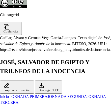
Cita sugerida
Copiar cita
Cuéllar, Álvaro y Germán Vega García-Luengos. Texto digital de
José,
salvador de Egipto y triunfos de la inocencia
. BITESO, 2026. URL:
https://etso.es/biteso/jose-salvador-de-egipto-y-triunfos-de-la-inocencia.
JOSÉ, SALVADOR DE EGIPTO Y
TRIUNFOS DE LA INOCENCIA
Proponer corrección
Descargar TXT
Inicio
JORNADA PRIMERA
JORNADA SEGUNDA
JORNADA
TERCERA