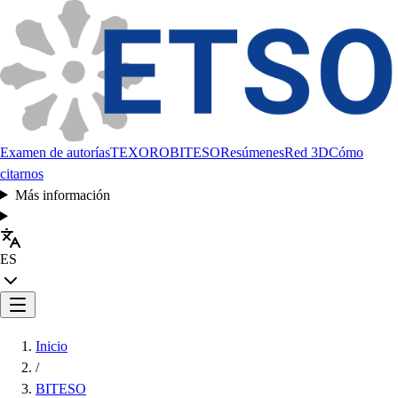
Examen de autorías
TEXORO
BITESO
Resúmenes
Red 3D
Cómo
citarnos
Más información
ES
Inicio
/
BITESO