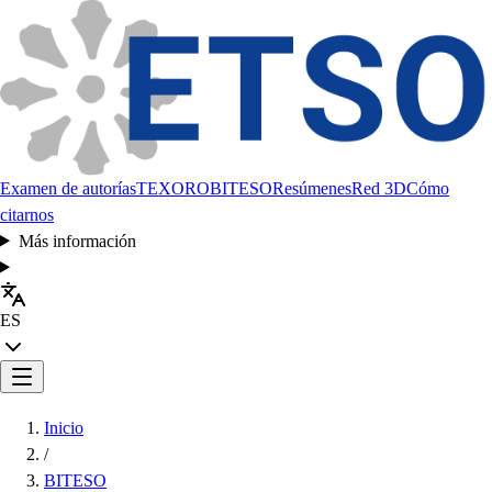
Examen de autorías
TEXORO
BITESO
Resúmenes
Red 3D
Cómo
citarnos
Más información
ES
Inicio
/
BITESO