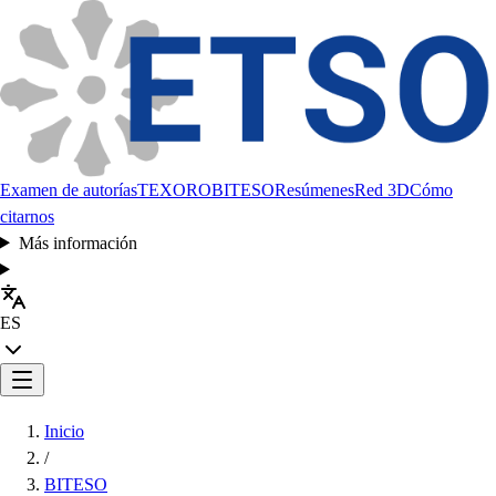
Examen de autorías
TEXORO
BITESO
Resúmenes
Red 3D
Cómo
citarnos
Más información
ES
Inicio
/
BITESO