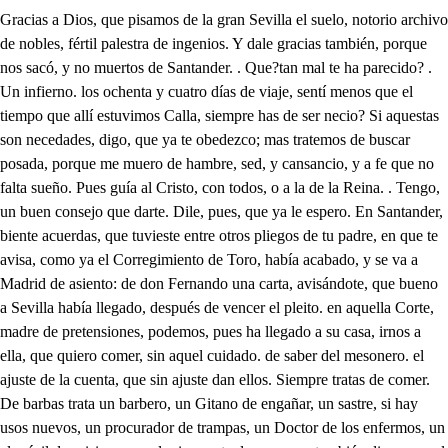
Gracias a Dios, que pisamos de la gran Sevilla el suelo, notorio archivo de nobles, fértil palestra de ingenios. Y dale gracias también, porque nos sacó, y no muertos de Santander. . Que?tan mal te ha parecido? . Un infierno. los ochenta y cuatro días de viaje, sentí menos que el tiempo que allí estuvimos Calla, siempre has de ser necio? Si aquestas son necedades, digo, que ya te obedezco; mas tratemos de buscar posada, porque me muero de hambre, sed, y cansancio, y a fe que no falta sueño. Pues guía al Cristo, con todos, o a la de la Reina. . Tengo, un buen consejo que darte. Dile, pues, que ya le espero. En Santander, biente acuerdas, que tuvieste entre otros pliegos de tu padre, en que te avisa, como ya el Corregimiento de Toro, había acabado, y se va a Madrid de asiento: de don Fernando una carta, avisándote, que bueno a Sevilla había llegado, después de vencer el pleito. en aquella Corte, madre de pretensiones, podemos, pues ha llegado a su casa, irnos a ella, que quiero comer, sin aquel cuidado. de saber del mesonero. el ajuste de la cuenta, que sin ajuste dan ellos. Siempre tratas de comer. De barbas trata un barbero, un Gitano de engañar, un sastre, si hay usos nuevos, un procurador de trampas, un Doctor de los enfermos, un alguácil de prisiones, cualquier poeta de versos, y también dicen que el can sueña en la caza durmiendo, si veo que todos tratan de su menester, yo quiero, pues es lo que he menester, tratar de comer hambriento; pero en fin, iremos? . Fuera yo a su casa, no por eso, que tú dices de la cuenta, sino porque unos fueron en nuestra amistad constantes correspondidos afectos en Nápoles, y en Milan, sirviendo en un mismo Tercio, siendo los dos camaradas, dónde me debió . Por eso? No Chocólate, a otra parte nos vamos, que a verle luego iré desde la posada. A mi pesar te obedezco, ya estuvieramos en casa si siguieras mi consejo, y de Santander te fueras a Madrid, sin estos cuentos, de venir con los Navios a Cadiz, y luego al Puerto, y desde el Puerto a Sanlucar, y después entre barqueros pasar una mala noche por el río; aquesto es bueno? no quieres que aquesto llote? no quieres que sienta aquesto? Chocólate, un alto impulso gobierna mi pensamiento; conocerás la tapada? Qué, señor? aún dura eso? de la tapada te acuerdas después de tan largo tiempo? 1. Muera el traidor. Ah villanos, y aleves! así soberbios os atrevéis? 2. Gran valor! 1. Matadle. . Pero qué veo? tantos contra uno, a donde se permite? mas su esfuerzo, y valor, pública, que es bien nacido; darle quiero con esta espada socorro, y castigo a tan vil hecho. Qué es esto? Apenas entramos en Sevilla, y ya tenemos aventuras, Quijotales, y Beleanises empeños? no te ha bastado escapar, hombre, de aquel Norte fiero ocho días, si no ahora venir a deshacer tuertos? Huyamos, que la ocasión hemos perdido. 1. Lo aprevo, que podemos otro día irle a buscar a otro puesto. Estos me cascan la parte, sin comerlo, ni beberlo; ellos se van, no me han visto, ladrones son, pues cubiertos llevan los rostros, por Dios. Canalla, así os vais huyendo? Aquí con vos me tenéis: nada temáis, Caballero. Que tanto cobarde huya! Don Melchor? Qué miro, cielos! don Fernando, amigo mío, cómo? más sigamos presto estos cobardes traidores, que de ellos con este acero he de vengarnos. . No amigo, no es acertado dejemos que se vayan, la cordura esto aconseja, y es cierto. G ̱. dejémoslos, pues os basta portriunfo del vencimiento el que cobardes os huyan, pues es temor, o respeto. Si señor, déjalos ir, que son cuatro Filisteos de atreinta varas de alto; y a fe que no lo encarezco. Calla loco: mas contadme la causa de tanto riesgo. No sé, por Dios, ni imagino, que motivo, o qué pretesto tuvieron para embestirme, a Leonor, tú eres el dueño, y causa de este cuidado, mas por ti, la vida tengo en poco, muera por ti, quien hoy por ti está viviendo. Saliendo aquesta manana a libertar pensamientos, que de los hierros de amor viven cautivos, y presos, por este arenal oí ruido hacia esta parte, y luego vi, que de aquellas maderas aquesos hombres salieron a matarme, no sé más, o sin duda me tuvieron por otro, o de alguna envidia movidos, casi agradezco el cuidado que me han dado, pues por el amigo veo vuestra espada en mi defensa, y a vos en Sevilla, que esto es lo más, siendo el viaje de tanto peligro, y riesgo. Vivais, amigo, mil años. Pero don Melchor, supuesto, que aquí os he hallado, vamos a mi casa, que no es lejos; donde os serviré gustoso con un corto alojamiento, Vamos, pues vos lo mandáis. Eso sí, aceta, y callemos, que no venimos sobrados, que aunque Indianos no hay dinero. Guerras pública crueles, mi honor a mi amor constante, mi honor pretende arrogante romper de amor los cuarteles, mas las centinelas fieles Prudentes han avisado, que el honor Príncipe osado pretende altivo la palma, mas mi amor dentro del alma lo espera fortificado. Aunque más asaltos dé mi honor, y reputación; no ganara en la ocasión, ni un reduto de mi fe. Mas ay que es honor, el que dispone las vaterias, y en tan continuas porfías, sienta el alma, llore, y pene; pues si algún consuelo tiene, es en las lá grimas mías. Deja tristezas, señora, no te des toda al dolor, no eclipsen tus luces bellas. las ansias del corazón: consuélete el amor fino, de quien constante adoró tu hermosura, y hoy atento idólatra, aunque venció, que mucho quiere el que ama después que su amor logró. Ay, Inés, bien reconozco de don Fernando el amor, mas la pena que me aflige, no es dudar, que en su afición ocupe menos lugar; es verme en Sevilla yo de esta manera, aunque amada, sin fama, y sin opinión, amor, como es dulce hechizo, toda mi alma ocupó por entonces, más ahora su mal siente el corazón: has visto tal vez herido un hombre? has visto una flor de su pimpollo arrancada por villana mano atroz? Viste el hombre que la herida no siente, y con más valor, sin reparar el peligro a su riesgo se arrojó, hasta que fría la herida de su daño le advirtio, y la flor, que todabía en su hermosura, y verdor, no siente, hasta que ve con el ausencia del Sol el daño que ha recibido, y marchita lo lloro? pues así me ha sucedido, herida de mi pasión, arrojándome al peligro, no reparé que la flor de mi honor se marchitara, mas ya fría, la atención hace guerra a mis sentidos, y la herida del honor, ya sin sangre, y fría, causa penas de imaginación; mas por esto no me acuses de ingrata, y mudable, no, que yo a don Fernando adoro con aquel mismo vigor que le adoré el primer día, como a mi dueño, y señor, sino que el discurso hace conocer lo que se erró, que son tormentos del alma el discurso, y la razón: y no quieres tú que llore, y repita la aflicción, y disgusto de mi padre, y de mi suerte el rigor, en el riesgo de mi dueño; pues lo considero hoy, perseguido de mis deudos; pues si mi padre llegó de Toro a Madrid, es cierto, que sintiendo su dolor, convocaria parientes, diciéndoles la ocasión de su afrenta, y que buscasen solícitos su agresor: aún en Indias este agravio ha de sentir don Melchor mi hermano: mira tú, Inés, si me quejo con razón. Confieso; habiéndote oído, que es muy justo tu temor, que a mucho obliga el rigor de un riesgo tan conocido. También mi pena repite el verme tan retirada, que apenas otra criada, que de mi sepa permite. Esto me causa el temor, mas no el pecho arrepentido, que tengo amor, y he salido resuelta siendo mujer; Y más cuando es ya mi esposo don Fernando, aunque en secreto, que por un cierto respeto no lo pública amoroso. En su casa estoy, adonde sin padre, y madre, heredado, toda el alma me ha entregado, porque a mi amor corresponde. Digo que tienes razón en estar de gusto ajena; pero templa alguna pena; pues tienes tanta ocasión: mas yo pasos he sentido, y tu cuarto abierto está. Dices bien, juzgó será don Fernando que ha venido. Leonor? Don Fernando mío, causa de todo mi bien. Ay mí Leonor! tú eres quien tiene en prisión mi albedrío. Gracias a Dios, que esto veo, envidia le tengo a fe, el cielo piadosoos dé logro a tan justo deseo, Dispón, pues resuelto estás lo que quisieres, y ordena en que te sirva. . Qué ajena de intento, Leonora vas: Hoy a Sevilla ha llegado un caballero mi amigo, y es fuerza hospedarlo, y digo, que por ti me da cuidado. Quisiera que se alojara en aquel cuarto postrero de la calle, porque quiero, que a ti, Leonor, te ignorara, Que estando allí, no es posible, que el secreto con que estás se pierda, con que ahorrarás tu curiosidad terrible; Porque tú al cuarto no alcanzas, ni aún a penetrar de vista sus ventanas, y es conquista feliz de mis esperanzas. Ya te he dicho, que mi gusto, es solo el obedecerte. Esto, mi bien, es ponerte un precepto, noble, y justo. Y a Dios, que queda esperando en mi cuarto. . Yo al instante lo iré a componer; que amante tan amoroso, y tan biando! Ven Inés, ay dulce efecto de un amoroso penar, cuando amor se ha de acabar; tanto recato, y secreto? Aquí sí, que comeremos alegremente, y sin pena. Calla loco, buena casa! Qué alajada, y que compuesta! Los Palacios de Sevilla son famosos lindas piezas; pero aquella es la mejor. Por qué? Porque veo mesa, y aparador, y es señal que allí se come. . Ese tema cuando se te ha de acabar? Con la muerte, aún no quisiera: dame tu más de comer, no seas proto miseria, archipobre, ajorriarca, pues que con hogazay media, desde Sanlucar aquí me has traído, que es afrenta. Vive Dios, que estás borracho. Borracho yo linda flema, otros habrá más borrachos; chocólate, y borrachera, nos lo has visto en tu vida juntos, señor, que eso fuera a ser yo el vino, común chocólate a la Flamenca. Deja ahora disparates: tú quieres que la cabeza te rompa? . No quiero, díceslo acaso de verás? qué es esto, amigo? . Locuras de ese necio, que me pesa, vive Dios, que ande conmigo. No os enfadéis, las quimeras de Chocólate, dejad, dando a los cuidados treguas, y en tanto que camaradas aquí estuvieremos, fiestas, y alegrías han de ser los enojos, y pendencias, no hemos de tratar, de más que de nuestro gusto. . Sea lo que ordenaréis. . Y cuando: señor, se come,