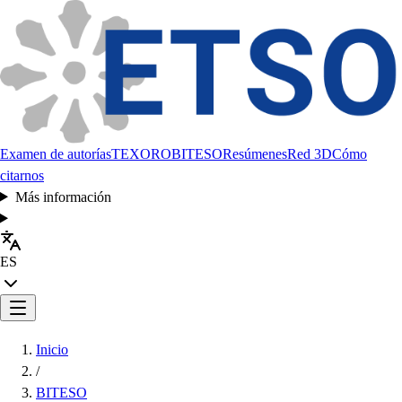
Examen de autorías
TEXORO
BITESO
Resúmenes
Red 3D
Cómo
citarnos
Más información
ES
Inicio
/
BITESO