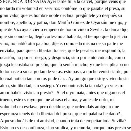
SEGUNDA JORNADA Ayer tarde fui a la cárcel, porque veáis que no tarda mi voluntad en serviros: contóme lo que pasaba el preso, su gran valor, que es hombre noble declara: pregúntele yo después su nombre, apellido, y patria, don Martín Gómez de Oyarzún me dijo, y que de Vizcaya a cierto empeño de honor vino a Sevilla: la dama dijo, que sin conocerla, llegó cortesano a hablarla, al tiempo que la justicia vino, no habló otra palabra; díjele, como ella misma de su parte me enviaba, para que su libertad tratase, que le pesaba, me respondió, la ocasión, no por su riesgo, y desgracia, sino por tanto cuidado, como juzga le costaba su prisión, que lo sentía mucho, y que le suplicaba no lo tomaste a su cargo tan de veras: esto pasa, a noche venististarde, por lo cual noticia tanta no os pude dar. . Ay amigo que estoy viviendo sin alma, sin libertad, sin sosiego. Ya encontrastis la tapada? ya vuestro amor habéis visto tan presto? . Si el rayo mata, antes que oigamos el trueno, este es rayo que me abrasa el alma, y antes de oírlo, mi voluntad era esclava; pero decidme, que orden dais amigo, o que esperanza tenéis de la libertad del preso, que mi palabra he dado? . Aqueso dudáis de mi amistad, cuando trata de empeñar toda Sevilla? Esto no es desconfianza, sino suplica, y memoria, porque más presto se haga. Hoy por vos tendrá el despacho: queréis más? . no amigo, basta. Salis fuera? . Hasta que venga Chocólate, estaré en casa. Pues yo, aunque tengo que hacer, quiero, pues tanto se tarda, divertir de vuestro amor los afectos, y las ansias con algo de lo moderno, que en fin Madrid, de esto es patria Agradezccos don Fernando tanto favor, merced tanta, atento escucho. . Sabréis las novedades de España, que el que viene de las Indias ignora mucho: cansadas de escandalizar el Orbe de España, y Francia las armas, cuyos filos ya están votos de verter sangre Cristiana, se suspendieron: y a vos sabréis de aquesto la causa, que en varias lenguas, parlera lo ha publicado la fama. El Mariscal de Agramont, en Madrid entró de gala, por la posta, a quien seguían mas de treinta camaradas, que en blanco cambray, y plumas, bizarros el viento ajaban: conducialo galán, ilustre en sangre, y en armas don Cristoval de Gabiría, a quien la Española Guardía, por su Teniente, y Caudillo, adora, respeta, y ama. El concurso de la Corte, que pocas cosas extraña, porser madre de grandezas, por ser de prodigios patria, muda admiración ostenta, con locuaz silencio habla, que hay cosas, por excepción, dignas de ser alabadas, De Maudes a Madrid hizo la postrerjornada, siendo exhalación de plumas, cometa, o rayo con alas; lo rico en los aderezos de las postas, la abundancia, y ligereza, fue todo prevención del gran Guevara y Tasis, excelso Conde de Oñate, y Villamediana, cuyo Teniente le dio al montar forzosa alaja, de seda, y oro un azote, a quien de costosa plata componia empuñadura un León de filigrana. Así la calle pasó de Alcalá, que a ver su estrada, aunque capaz, toda ella de gente impedida estaba. En la calle Mayor, vi corter los coches borrasca; y en piélagos de hermosura anegarse dos mil almas. La platería, aunque estrecho golfo de olas encrespadas: parecía, no vio Mayo más hermosa su guirnalda. Esto el Mariscal, y el Duque de Agramonicorrio, pasmada dejando la admiración su bizarría gallarda. Desmontó, en fin, en Palacio, olimpo del Sol de España, cielo del cuarto Planera, y centro de aquel Monarca, de quien la Aurora pública recibir la tumba, y cama: en cuya puerta, contento a recibirlo, esperaba el Almirante; que bien, don Melchor, representaba quién es! es séptimo nieto de aquel Rey, que las campañas de Tarifa, y su salado inmundó en sangre africana. de don Alonso el Onceno, cuyo esplendor, y prosapia ha dado vida a la Historia, y heroico asunto a la fama. Entró, pues, con tal padrino, y con cortés arrogancia, haciendo mil rendimientos, besando humilde, una carta de su Rey puso en la mano del nuestro, y con más que humana grandeza, sin que el agrado, y el cariño hiciesen falta, la tomó; y como venía le preguntó, y luego dada la respuesta en nuestra lengua, que con acierto la hablaba, por la salud de su Rey volvió a preguntar, con ansias de pariente, y muy amigo, o de la tierra Monarcas: así una razón de estado, sin enojos os separa! sin odios sois enemigos! díjose, en cuanto a la carta responderé a mi sobrino: y dichas estas palabras, el Francés, prudente, y noble, con atención cortesana, haciendo mil reverencias salió, sin volver la espalda al Rey, y del Almirante, y otros que le acompañaban, al cuarto fue conducido de la Reina, alli vio el alba, que destierra las tinieblas de hostilidades, y zanas, y el día alegre de paces anuncia, digo la Infanta, que como a su Reina ya veneró, puesto a sus plantas. Esta fue la primer vista de los Reyes, y acabada por entonces la función, se retiró, y a su casa, el Castellano Almirante, Príncipe digno de fama le llevó, donde los Grandes lo visitaron, las galas, la bizarría, y riquezas que vio Madrid, será vana mi exageración; y así diré solo lo que falta: después de dos, o tres días a dar pública embajada salió el Frances; pero en ella, claro está, de nuestra Infanta para su Rey pediría la hermosura soberana: lo que se habló no se dijo, que son deidades sagradas los Reyes, y sus secretos ignora el que más los guarda. En fin, con el Almirante volvió a salir, que elegancia, que ingenio podrá contar, sin que se sospeche fábula, el explendido banquete, que le sitvió, de Clopatra del Asirio Baltasar, y otros que la Historia canta, callen con este émulo la providencia bizarra de su padre el Almirante, diga el Esguizaro, cuantas veces se cubrió la mesa de diferentes viandas: no le valió al pez el centro de las espumas, que nada, al ave el viento que pisa, ni al bruto la enmaranada breña, que vuela ligero, ni del monte las entrañas al tímido conejuelo; las aves ya cristiadas, a quien doméstica mano logreramente regala, hoy al gusto presentó una Espáñola templanza. Vinos no, néctares fueron los que en cristales, o en plata, mil Ganimedes servían a mil deidades más altas. Cuantos Génoba conserva preciosos dulces, y cuanta rica confitura, y mucha ostenta Lisboa, y labra, noble desperdicio fue de tal mesa, que sembrada por el suelo, vino a ser alegre, y servil ganancia: que fuesen más opulentos los de Egipto, y sazonadas mas las comidas de Persía, y más rícas las Romanas, concedo; pero más nobles, de más calidad, y hazañas los que comieron, será imposible, que más clara sangre, mas ilustre, y noble, jamás la vio junta España: todos los Grandes comieron, y sus hijos, y de Francia el más es celso explendor, el Duque, y sus camaradas. Acabados de comer, con liberal mano franca le presentó dos caballos, que al Betis pacieron grama en su orilla, a quien cubrían de selpa costosas mantas, con armas del Almirante entre recamos, y franjas. En fin, pagó las visitas muy atento, y despachada la respuesta: fue admirado de la hermosura, y la gracia de la que ha de ser su Reina: y Madrid ya su jornada con mil lágrimas previene, que su ausencia siente el alma. Esto, amigo, es lo que he visto, de lo demás cuenta larga nos darán las relaciones, que son lenguas de la fama. Las fiestas que se previenen he de ver, y así en las cartas os pagaré este agasajo. Estimo, amigo, la paga. (do, Gracias a Dios que he llega mas aquí mi amo está, en oyéndome que va, que dice, lindo recado. De gramático es, y quiero que advierta en aquesta parte, que conjunciones del arte, siempre van por el tercero, Tercero sin libro ser soy de aquesta conclusión, y trato la conjunción de un hombre, y de una mujer, Porque mi amo me ha hecho en el audiencia de amor, adlitem procurador, que tiene muy buen derecho. Si el oficio algo valiera, era oficio principal, porque es arte liberal, no mecánica, y ratera. Chocólate, el alma es poca de albricias, si nuevas das de mi amor. Luego no hay más, que llegar, y dar de boca? Dime, como amante fiel me escribe? . No, señor mío, porque es querer desvarío, al primer tapón papel: Por tu vida considera las cosas con más juicio, porque tu presteza es vicio de golpe, cual ratonera. pues dime, así Dios te guarde, que hay de nuevo de mi amor? Que llaman a tu valor a desafío esta tarde. Y por tu vida, un garbanzo, ni pienso dar ya, ni un cero. Dilo, porque saber quiero presto las dichas que alcanzo. Llegué a gradas, y no vi quien me pudiese esperar, casi me obligo a dudar el no pasar más de allí. Mas con indicios tan malos pasé curioso adelante, hasta llegar, perro amante a la puerta de los palos. Allí una mujertapada con el ce cé de Sevilla, me llamó, que allá en Castilla llaman con otra tonada. Obedecilaa, y corriente llegué, que soy bien mandado, diciéndola, aquí un criado tiene vuesarce obediente. Respondiome, lo agradezco, con el aire, y bizarría de mujer de Andalucia, que artote lo encarezzo. Díjome, su amo está muy bueno? yo, si señora, le respondí, y hasta ahora ningún achaque le da. Pues dígale, que mi ama me volvió a decir, le espera esta tarde, que donde era el sitio donde le llama. Le dije, y con altivez, muy hosca, y muy temilgada me dijo la tal tapada, que en la puerta de Jerez, Como vamos a san Diego te espera, por ser lugar, a donde podéis hablar con más quietud, y sosiego. Cómo tanto has de tardar en pedirme? Ando advertido, porque en mi vida he pedido cosa que no me han de dar. Albricias, no es bien que den los que el bien consiguen: . No, porque el bien que se espero, ya conseguido, no es bien. Ese es falso documento, porque el bien, aunque gozado es bien. . Yo no soy letrado, ni respondo al argumento. Solo sé decir, que en Flandes mi amo amaba, y hacía, cuando de su dama oía un recado, cosas grandes. Mas después que le rindió su fortaleza estimada, no vi de su mano nada, ni gustoso me miró. Bien, por Dios, os acredita, si con la dama esto hablara. Aunque la verdad es clara, callolo, porque me imita. Deja ya esas necedades. Excusadlo por mi vida. Dejadlo. . Cosa es sabida, lo que amargan las verdades, Adiós amigo, que qu