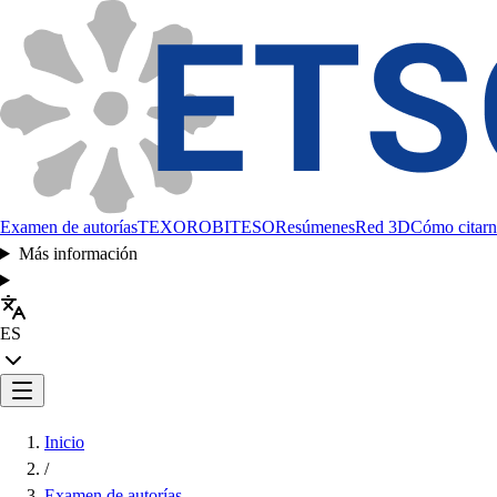
Examen de autorías
TEXORO
BITESO
Resúmenes
Red 3D
Cómo citarn
Más información
ES
Inicio
/
Examen de autorías