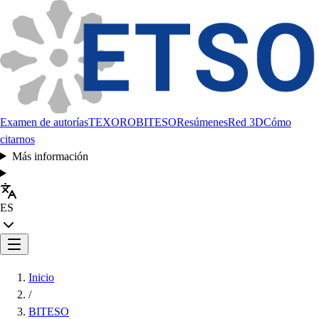
Examen de autorías
TEXORO
BITESO
Resúmenes
Red 3D
Cómo
citarnos
Más información
ES
Inicio
/
BITESO