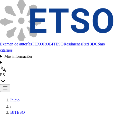
Examen de autorías
TEXORO
BITESO
Resúmenes
Red 3D
Cómo
citarnos
Más información
ES
Inicio
/
BITESO