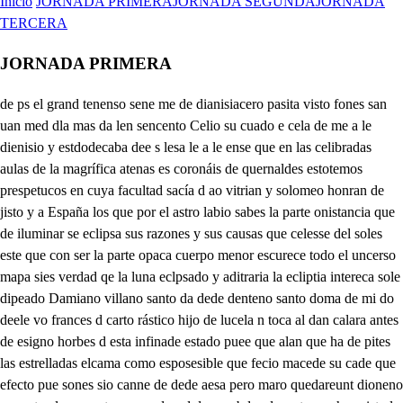
Inicio
JORNADA PRIMERA
JORNADA SEGUNDA
JORNADA
TERCERA
JORNADA PRIMERA
de ps el grand tenenso sene me de dianisiacero pasita visto fones san uan med dla mas da len sencento Celio su cuado e cela de me a le dienisio y estdodecaba dee s lesa le a le ense que en las celibradas aulas de la magrífica atenas es coronáis de quernaldes estotemos prespetucos en cuya facultad sacía d ao vitrian y solomeo honran de jisto y a España los que por el astro labio sabes la parte onistancia que de iluminar se eclipsa sus razones y sus causas que celesse del soles este que con ser la parte opaca cuerpo menor escurece todo el uncerso mapa sies verdad qe la luna eclpsado y aditraria la ecliptia intereca sole dipeado Damiano villano santo da dede denteno santo doma de mi do deele vo frances d carto rástico hijo de lucela n toca al dan calara antes de esigno horbes d esta infinade estado puee que alan que ha de pites las estrelladas elcama como esposesible que fecio macede su cade que efecto pue sones sio canne de dede aesa pero maro quedareunt dioneno con e tan lre puco tener pondeeed desa vabdas decantas no has visto la blana lana queno se porque elevada desde el cultio al medod con ea cento queso atrana cual la pera comes de lanoo se ateelaa casas deastros plantaor sisnos daltai mina a lo poo derona e donde guntoblos dobluerpos sobre las castas espaldas del laro y ardunte hermano toda la luja nebata No sé si la madretenra tiene ofendida adiana pues para dejarla obscura por todo el orbese anestra Dian oscuudad es esta y te pueblas, son que las causa Alscerextraño sueeso algu malicia extraña alanta sonos cada de er donno unesa yas malostraddea tu patria eho soberano ingenio tlenea hena admirada tú que en la piloso pía tienes en el me fama y de los efrctos sabes los eclipses y las causas dmos lo que sientod de este cuyados cuudad es tanta que en la cueva vlandee debio de entrar aburtalla Apenas es medio día ya por los montes baja sobre el carro de la roche la minardese enlutada ¿Qué es esto diomorio. ponecueto y se disfrata e sus lorosadue las porda duvas agranca o la machina del mundo y se deshace r asaba o el Dios de Naturaleza muere prae causa disparam pufirosa nea de dicele como co eno fieado y a los lados llorandos Juan limaría y la más dacena Yo mia haeia te usales donde parece que paran estas tineblas obscuras del solobscuro causadas y site reveetumos en esta srustreas casa y pues se entustezceldía dejemos la aligre cala yari de entraun alperas iinvestiguemos las causas de este extavidón eclepse entremos a imvestisarla u dino y en esta nsora tenebrosoy tuste día de cano que a tu muerto Dios adoras ay en la vuedel demava con negras lágumas lloras Bien paleces que agradeces la luz con que te vistió y que terella me veces Pues alsigo que muro el muere ite te escurecis Mortabes por quien yvale yal mssevaror a Dios ¿Qué dirás de esl que os orace sino que padees Dios oque el mundo se desegue virvojo Juan ocia sijo e madremaba Vus reces esto que veer mi ojos Vuserla luzque solra oar tinuebla yenso en caudad y alegría Esta es aquella palabra palabra que fue al puncipio queesta en Diose temano pues ella misma es dios mismo por quien a la misma es de Dios como Dios un edo Yo das la vcora se traieón y nada sin el sefio lo que en el sehico es vida porque en efecto es nos vivo es vidas sul de los hombres dada para luzal oilo entre la mieras tiniebla la presacible lulquedig quel que sonregias ellas mas no le han compresertido es el que invidala ti un ombre que fue prodigio que se llanajuna nombre para que yo estime plrmo y aun que ti era lacer de noca lulantes veno paca somi darte de la luz y sol maresto Claro sol luz vudadva que a todo hon be alumlealques poque empando en el m ni tayoiee en su peligroo qu mel de sel mundo estaba donde a ser buralde vino el moro le conoce siendo el mino que le vieo Vájose a su mima donde cmmo adverédito no se reaben los suyos porque no le harconocido yelos que le neciberon yacompo su infinito do de desejor de dios que es darles su podermimo su podeles dio y son ello los que ho habiéndole sendo Nacielon de Dios en Dios y no de sus apenitos finalmente rugensanta esse ya la idenolivio, es el que en vuestras entraña sulo vero comlete viviendo enhrerosstos su gloria infinta vimo en el alto favor donde el padre la llamo sojo si en a cona de las que lubes la tromo esobraba y ues vida como muerta yoi elta voz y saalturo viosuble de baudreita in su permosura como l calvario hanocido tanta pl eatanta pena y de aquel glorficado heero dado enlacera veolmonscen sangientad ungende jusudesrél nacisfme en la finta nada a mi verdad implica porque el alvano en san puerta como sel fabir eonfiea per des dso Ei hay madre sagrada porquien tanyoso fu Toto es la cuelpesada que esa verdad es en mí verdad de perimortada pues hallano me pres a una crueldad senejarte No hay nadie quenolammente piedra que no se quetanto un flor que no sersan guente y como a mi malme loca este subecos tan bravo ponendo a la culla voco por la cabiza delllavo bajo la sangre a la loca o ha de saber vos mejos slo que sentiro mi corazón amador pues prun huno verta en mi vesia sangre amor y como estáis bel faalleno querer que el mer os llame faca contra veneno poco de osda quedéname propuo san su biero ajeno mas pue que agravio venguza solobscuro muerta luz un herrondo os alcanza primero preno de cuiz y luego vieno delanta fuero al cazarcenado y porque al pueblo de visto os conquiste habéis quedad con el laco maniruto con la lanza aventanado más fortaleza divina sieltrabuco de la muerte Amuegalo os inclura caiga en él el flaco fuerte que mu amor sea muyora y so no al holmo la piedra erla laran mis brazos que, aunque y su celos despiedia cacistan suppedajos que no hecis, aunque sois piedia vuestras lagunas, señora, y es sospies aventanados mi alma aFligidallera Peocadora tn peczados no públicaelcadora Mirad si son los pues villos estoy que la bastorvos y limpad los sisonellos con trarán yo tal decios vuestros humanos cabellos estos vuyensantaso los cantorme que save con agua del corazón cuando avesentida enre dade murmro simón vuenmade se llo. hejo juan que hizos tandferentes ycos ymi ventuaos dar adcalivio a las vivers de ese duven ordan de vuestros ojose tanto que mi maestro se entiera igo que dejes elllanto que puea voces latuna este susesoro sano i en eso licuelo que deco Yo sepabarimanía nos da un monun nuevo yanos vesi tuye el día la luz y sus rays fuco a las tiueblas ardad puerto a la luz que ofendían su poco sucuso agurado que bunse compadecían Dios muerto y soleclipsado cubres la apoienga aluo onso austo ptrones de casa no públicaelcadora Mirad si son los pues villos Tubase sol la noce re apueso y los montes más paramos deluto y limpad los sisonellos con trarán yo tal decios vuestros humanos cabellos estos vuyensantaso arras tan faldayor la tuera obslura los cantorme que save meja la luz almen su tubajo las plantas llora tuste mi ragura dade murmro simón la capatuste que le dio pustida Dio yanesa año prodigio que seva vocar de ento a masma imanna eesa ferio a us do as cuema onstas que hizos tandferentes ycos ymi ventuaos dar dent a la gabia a la mesana adcalivio a las vivers alguna nave perdida que mi maestro se entiera igo que dejes elllanto que puea voces latuna Escupe el cancir presa y ventuto i en eso licuelo que deco Yo sepabarimanía nos da un monun nuevo yanos vesi tuye el día negro venero que en tinieblas vuelve la luz y sus rays fuco a las tiueblas ardad puerto a la luz que ofendían su poco sucuso agurado que bunse compadecían Dios muerto y soleclipsado cubres la apoienga aluo onso austo ptrones de casa O muere Dios qe el inse resuelve parece que agraviado el día de tantados curedad yo alostumbrada vuelve a la poce tenebros artua que aunque es la negra confusion pasada cuando lo más alegus entustece o se deshace el mundo o Dios padece cortalas velas enfu estas oloca cobricia humana, cuantas inquietu desquestas el puerto dentro semete atala bela nompida Amaina amaina grumete que el querto a quienid convida atenases la deposa en letras y armas esella podrá la vista enfadosa mientra del cansamos vella que el puel met facela si en a cona de las detao. salen te cao y lelio a adiosas aceras pisamos las tuieras celebradas y por supata Dachcos sabios ocupadas donde mi madre roma n muros vence me el vuestomo que heco del navio ma manastra la fual firtura quedose enun baja donde ay fueva fueren algío a quelllusaliia alla quebro se que el si vedros fuera dio rejos no con romanos no soy dionso summ atenas seAdoses soberanos sr que detemendady que de pena nos tenéis aos condivas en estalaguas nunca conocidas encudad a sido Romanos, si lo sois haber llegado al puerto no vencid temido siempre y fuerea conquestad de esta vudar famosa Mansa al gumilde al bravio risa fereventuroso ateniense que de tu patria la almnas mira silo es que el cielo prense eaadespues de tatasiras ferbo de la cuel forjura no tengo en mpesda culpa algul en varquejala Franca la cel don deel señreu Breven por su lade importancia salen te cao y lelio a a Roma mi servicio me ha enviado por presidente de ella pisamos las tuieras celebradas y por supata surbose el enemigo del gu manolinase el mar astado n muros vence me el vuestomo si no me entiendo dies navo el abismo el sol que doeclipsa tando que andía ma manastra la fual firtura obscura y tustendese parecia donde ay fueva fueren algío hola yviento herian delro. alla quebro se que el si vedros fuera en las puntas sovenbias de las rojos no soy dionso summ atenas hoy tan altas subran que aves celeste imaunas focas que unas questras volabat que detemendady que de pena y en los trbados aqu semollas en estalaguas nunca conocidas En fincano esevimos Romanos, si lo sois haber llegado contra nuestra eseranza a presunada temido siempre y fuerea conquestad cinconaue perdimos y está que veis al puerto aunque cascado Mansa al gumilde al bravio risa nos ha llegado a astichas que de tu patria la almnas mira pobres de lo dipero no depeas también el mar sentía eaadespues de tatasiras ferbo no tengo en mpesda culpa a