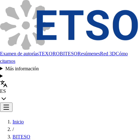
Examen de autorías
TEXORO
BITESO
Resúmenes
Red 3D
Cómo
citarnos
Más información
ES
Inicio
/
BITESO