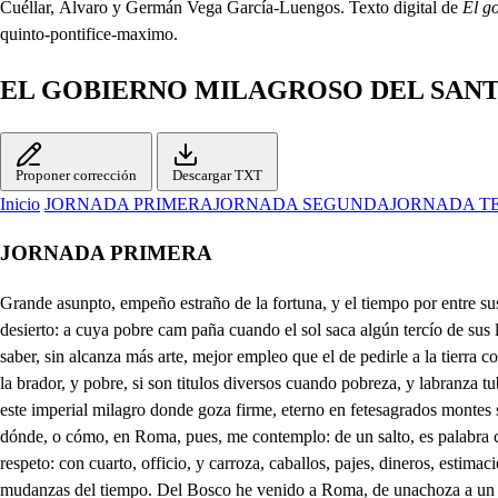
Cuéllar, Álvaro y Germán Vega García-Luengos. Texto digital de
El g
quinto-pontifice-maximo.
EL GOBIERNO MILAGROSO DEL SANT
Proponer corrección
Descargar TXT
Inicio
JORNADA PRIMERA
JORNADA SEGUNDA
JORNADA T
JORNADA PRIMERA
Grande asunpto, empeño estraño de la fortuna, y el tiempo por entre sus variedades han hecho paso a mi pecho. Yo que del mísero albergue soy del Bosco, humilde pueblo, cuyo nombre por oculto dejo la fama en desierto: a cuya pobre cam paña cuando el sol saca algún tercío de sus luces, su disgusto se le conoce en el ceño; Yo allí a la labranza atado entre surcos, y barlechos del sagitario a la bruma, y de los piscis alielo sin saber, sin alcanza más arte, mejor empleo que el de pedirle a la tierra con mi sudor el sustento: donde aunque ruda, y indócil, obligada a mis desuelos puntual me daba el tributo va por años, ya por tercíos: Yo pues la brador, y pobre, si son titulos diversos cuando pobreza, y labranza tubieron un signo mismo: en esta Reina del mundo Sacra Ciudad, a quien dieron para desmentirse de hombres principio Rómulo, y Remo: en este imperial milagro donde goza firme, eterno en fetesagrados montes siete descansos el cielo: en Roma (dijelo ya, las ponderaciones dejo porque donde está su nombre sobra el encarecimiento. Sin saber por dónde, o cómo, en Roma, pues, me contemplo: de un salto, es palabra corta, mejor lo diré: de un vuelo Príncipe en palacio, en Corte, y sobrino cuando menos de un Papa, y un sol que nace, que es otro tanto respeto: con cuarto, officio, y carroza, caballos, pajes, dineros, estimación, reverencia, sequitó, aplausos, festejos, qué es esto? mas qué a de ser? son de la fortuna ejemplos, de su poder son milagros, y son mudanzas del tiempo. Del Bosco he venido a Roma, de unachoza a un Mausoleo, si es verdad, coma la dicha, si es sueño, pase por sueño. Solo en estelaberinto católico, solo temo que en brazos de la abundancia le ahogue mientendimiento: porque a un labrador de offlicio a cortesano ponerlo es querer violentamente unir contrarios extremos. La Corte, es un mar confuso, una aldea, es placer quieto, un palacio, es golfo en todo, y un techo pajizo, es puerto. Según esto, como yo podré? pero ya me acuerdo que al despédime, en mi patria me dio un anciano discreto elelibro, y vetucar; Arte de navegar e las cortes por el Tácito. Ante todas cosas el que navega estos mares ha de despedirse de la verdad. Y tenga enten- dido que en el Reino del a gran China lo- blanco es luto; y esto sirva de primera lec- ción que estudiase sus preceptos, cuando en rumbo tan dudoso quisiera el porte más cierto. Alto pues: precioso libro, desde hoy serás mi maestro, pues ya la necesidad me ejecuta a tus consejos. Grande Auctor; mucho promete, vranos el punto pimero. Vacaue aqí la vemora para este primer precepto. Lo primero se me encarga de la verdad el destierro. Sí: que es un peso insesble, es un formidable peso que no se deja aldiscurso jugar del entendimiento. Esla verdad, bien mirado, un peñoso cautiverio, guardarla es dañosa tema, conservarla, odioso duelo, un quédare desarmado de lo racional el pecho. Y en lances, que son forzosos de azares, golpes, encuentios, siendo juego el de esta vida afrficioso, y secreto, tratar verdad, es perderse, porque es descubrir el juego, En Chalo blanco es luto, dice docto mi maestro, Ves de su, me escobrua leo nada al artificio atento, pues es color que no pasa por tintes, ni por ingenios, es llanto al que obra sencillo, es luto al que satisfecho dispicrta puntualmente a la bora de los necios. pues después de herido acude a estudiar el esc