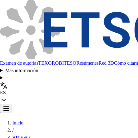
Examen de autorías
TEXORO
BITESO
Resúmenes
Red 3D
Cómo citarn
Más información
ES
Inicio
/
BITESO