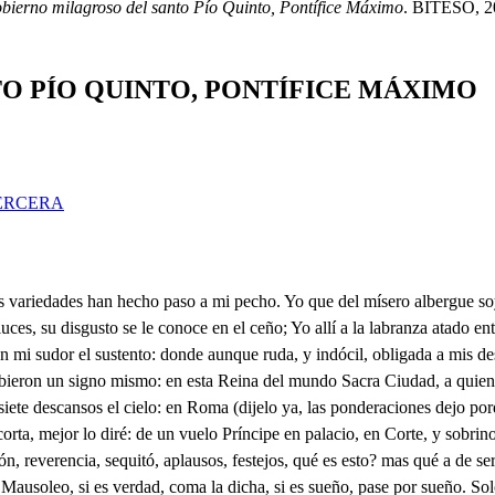
obierno milagroso del santo Pío Quinto, Pontífice Máximo
. BITESO, 20
O PÍO QUINTO, PONTÍFICE MÁXIMO
ERCERA
armiento. Luto es, y tan fatal luto, tan confuso, oscuro, y negro, que para verse las sonbías sirve otra sombra de medio. Claro esta que la verdad es hermosa por extremo, pero como esta escondida en las carceres del pecho, yo no se quien me la tata, y así retírese al cielo, y acá en la tierra los hombres quedemos de diestro a diestro. Conmigo portero; Qué es eso? Esta es mi resolución, y esta: que linda bisoñería, sabiendo que soy: Qué ha de ser? tu guarda quiciós, un teruero, y cancerucro, espía doble a dos haces, y a dos embeses grolero, que no me dejaba entra por no llevar mandan icnto. u. Hizo mal sabicndo que eres de Palacio, y que yo atento a tu señor don Francisco por muy del cuarto te tengo. Criado de un individuos no paso señor por eso, que soy más unuersas Pues qué? no eres su criado? Es verdad que para serlo Y cuáles? El de informante, Pav Grande officio. No es muy grande, Pan Por lo menos es curioso. Y tanto de ello me precio Si guardare. Pues entienda. Marió el Papa? qué dices! Mo. Lo que pasa: es gran miestro, a Casa no me o ponderés, engentio, espece, y puróa, me sobran muchos papeles de escucha, y fiscal perpetuo. Trájome de España a Roma, téngole lealtad, mas luego que subí al Palacio sacro me dio el Papa un grande empleo de General, con bastón, en salas, y en aposentos. el descubridor de huesos, promotor de la limpieza, porque soy el barrendero. pues que no pasa del suelo. que en la Igresia de Valencia fuera aseo de su Asco. Mas sabra Viia guardarme en cualquier parte un secreto? que soy tan gran barrendero, y en elarte del barter, llego a cuer talbarreno, que su mismo no me hace las escobas por sí mismo por sus manos consagradas, y sú, Pontificio, dedos. Es grande su habilidad, y laoeecuar un remieudo a Anapaso, y a una, calzas como pudiera un Terencio. que lo amás soñado pienso. un Pon nccia oa Mol. Es que siendo fraile, dicen. Sea mentira, o seaverdad, Seré un zurdo si lablare, Vamos, amigo, a otra cosa, Eso niego: Pav. Ya se que eres hombre habil. Mo. Hábil no más? Estupendo. Pues ven cagora conmigo, talllaneza! Y tal empeño! Así humilla sus blasones! Asial ate sus troscos! que aprendió lumilde, y honesto a dara su trace pobre esos entretenimientos. que no lo publiques quiero, y ves hay para escobas porque guardes el secreto. si abriere mi boca un necio, y aqueste doblón me falte si mefáltare el silencio que eres hombre de despejo, entendido, y cortesano, entremetido. cuvesacado, eso sí, el escogido, el selecto, que salíde Salamanca con boria, y grado de diestro. Y así desabioche Usia, escupa, y cuerpo derecho, que aquí le asiste en persona, en polvos todo un Juanelo, en infusión un Orlando, y un Merlinen conciento. que de ti fiarme quiero, Mos Qué! Hay antojos? Pau No te espantes. Que no me espanto de nada, Ya te eutiendo. Mos. Mas no lo entienda mi amo Causa es de los dos callar. Mos. Pues manos a los entredos. Haga mi tio sus escobas, O qué pinta desobrino! y vamos al mirador, porque has desaber, que inquieto me trae la curiosidad, y que me digas pretendo en una vecina torre quien es de su casa dueño. Soy mozo (disculpa tengo) nucvo en Roma, y es preciso entrar en divertimientos. si hay duppló ni. Don Francisco, que lo temo, y en sabiendo que yo pido tendremos despecimiento. castigue a azores su cuerpo, que yo e de gozar del mundo sin aflicciones, ni aprieto; Y es