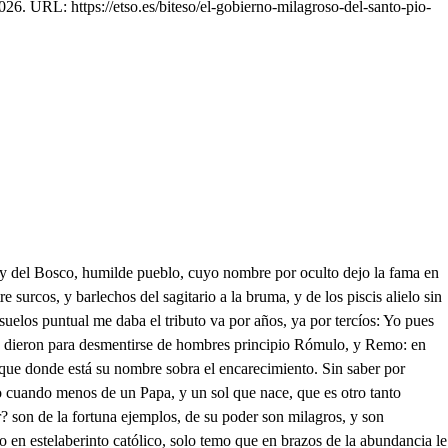
26. URL: https://etso.es/biteso/el-gobierno-milagroso-del-santo-pio-
a ha de ser la destreza, el disponer con ingenio, y con mi libro, en la corte luste, y desahogo aún tiempo. Si alcabza a sauerlo el Viejo! Mas chitón: que habiendo plata, es hierro que murmuremos, z, , , - or con su decreto eterno estros hombro; frágiles su nave, A fuerte peso, timón ci yo gobierno en la mano de un Ángel fuera grave. Lo meno, es, tanto peligro externo, tanto evemtigo, tan premiosa llave, pues lo más viene a ser una conciencia que espera una tremenda residencia. h que sabéis mi aversión, y horror al puesto, solo en vos, que es forecís mi pecho fío, pues así vuestro acuerdo lo ha despuesto. Mas no temo la lucha, si elrocio feliz de vuestro agrado acude presto. Ya en la campaña estoy, en la palestra: baje el socorro en mí de vuestradiestra. Mas para hallar mi fe lo que desea es menester, hermanos, y hijos caros, que Roma, y mi Palacio sear idea donde la Iglesia searme de reparos: el mío, y viestro ejemplo clarín sea que el mundo informe con acentos ciaros: sepan, el cielo, tieira, mar, abismos, que empieza el orden por nosotros mismos, Mi palacio tendrá aquel aparato que le baste no más: los Cardenales moderatan de la opuencia el pato: los Obispos, Prelados, y officiales de Roma, porque hallemos a Dios grato, darán ejemplos de virtud iguales; pues es constante, y cierto en tales modos, que su virtud concluye la de todo; Ciego el Empelador Masimilano quiere mandar la Iglelia: El de Sajonía Duque elector la inquieta lurcrano: Proterno está el Obispo de Colonia: a todo va a acudú con piesta mino Comendón mi Legado, que en Polonia Solo en vos que mi pena veis, Dios mío, mi desacho se hallo; y obras, fino no menos contra el Conde Palatino. De Soliman la bárbara arrogancia por mar, y tierra su veneno arroja ya en Malta atormentando su constancia, ya Ungria, y en Julia donde aloja; pero los movimientos que hay en Francia traspasan nuestro pecho en la congoja, cuando gime del cielo a los azotes casa toda ocupada de Hugonotes. Donde en todo el Catbólico hemisferio pondrá su pies piadosa la paloma que no se manche? Y el Cristiano Imperio dónde se ve sinsangre? Oh Santa Roma! llora, lamenta, gime el cautiverio, pues Dios así tus vanidades doma, dándote dulipcada la tristeza, ya por ser Corazón, ya por Caneza, En Dios espera, y en suamor profundo que acudira, si en huimildad le acoras: muchas coronas gozas en el mundo fieles en tu defcnsa a todas horas, un Pilipo segundo, y sin segundo, los Príncipes de Italia que atesoras: faltármelos hombres, Dios eremo. vos y yo contra el infierpo h Mor. Justo es, que estemos Juan Morón de vuestras prendas, Ciencia Urtud, y Consejo, fío el Gobierno de Roma, y la mudanza que espero: mi Vícario general os hago. Señor obedién es todos a vuestros sacios preceptos, mas no habéis de permitir que quede quejoso el puesto. Yo servire en menor plaza. io. Eso no: que también quiero dar satisfacción al mundo de lo que os estimo, y precio. La corona os esperaba que Dios puso en mí, y supuesto que en yo el mérito queda, cuando en mi cargo u peso, en pie vuestra obligación Mi Jesús Mor. Fuerza es replicar, Pio, No faltan a mi sobrino Bon. La honrra mayor, Santo Padre, Pio. Ya veo, que sois muy mozo, de hermano, y de compañero porque estando aquí Bonello. cargos en que leocupemos, que de mi Palacio Sa