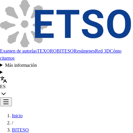
Examen de autorías
TEXORO
BITESO
Resúmenes
Red 3D
Cómo
citarnos
Más información
ES
Inicio
/
BITESO