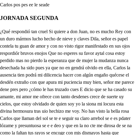
JORNADA SEGUNDA
¿Qué respondió tan cruel Si quiere a don Juan, no es mucho Rey con un duro mármos lucho hecho de nieve y claves Dila, señor es papel contela tu guan de amor y con no visto rigor manifestado en sus ojos respordiór bruvos enojos Que no esperes su favor aytal cosa estoy perdido mas no pierdo la esperanza que de mujer la mudanza nunca desechada ha sido pues ya que no en gendrá olvido en ella, Carlos la ausencia tien podrá mi dilicencia hacer con algún engaño quécese el desdén extraño con que apura mi puciencia muy bien, señor me parece dene pres pero ¿cómo le has truzado cues E dicio que se ha casado su amante, mi amor me ofrece con tanto desdenes crece de suerte uy cielos, que estoy olvidado de quien soy yo la siona mi locura esta divina hermosura tras uio hechizo me voy. No has visto la bella rosa Carlos que llaman del sol se te e seguir su claro arrebol se e es pdater lózame y presuntuosa se e e deo y que en la no cte me dirosa de se na como la faltan tus rayos se encoge con mis dismayos hasta que alsiguien te alvor vuelve a ver su resplandor y a repetir nuevos mayos así yo ni más nimenos altivo, bien como ella, sigo de Armesinda bella el de sus ojos serenos mas en espunto que ajenos los míos están de ver tu beldad vengo a perder el gusto para otracosa hasta que su luz hermosa mi vuelve a dar muy bocer Pues si no te has de casar No es lo que quieres locura muy bien pues de su hermosura a mi go an de tu igualar mas si lo llegó a intentar Ya ves que no es justa cosa ni para mi estado honrosa casarme yo con quien sé que tiene en otro suje y que ys conmigo engañosa que, aunque vivo setisfecho que su amor bien arraigado de patabras no ha pasado ni otra malicia, sospecho es menester que des pecho suarranquemos a don Juan que con eso cisaran dándole Carlos la muerte los tormentos y ansia fuerte que tanta pena me dan Sentencia por cierto injusta, cuando sirviéndote está Pues tanta pena me da no es injusta sino justa En fin de matarle gusta vuestra Alteza Lo que quiero ¿ls decirte en esto, es que espero singiendo su muerte hacer de selo de quese rinda esta mujer a un amor tan verdadero Aun lleva mejor camino Antes que ponga este me dio que es el último remedio con que acabar imagino adetirmino su conquí sentender hacer la por ti que te a casado y así, creerá que es cierto el suceso por ser tu amigo y con eso de die tendrá más piedad de mí, ¡Ay pobre don Juan ausente. ¿Qué dicesQue estra ya buena de rd e reyasí entre tendré mi pena Pues vete porque lo intente quien teniendo la presente daré a tu traza lucida principio creia a mí la vida Sí sales Carlos con ello Echaré a mi industria el sello por conocer si es singida co dase el de Ya es ido es rey y confuso mi deja ni loco amor, aunque seguir no es error de aquestos tiempos el uso cumplir aquí no escuso lo que me deja andado Mas si soy amigo honrado cómo puedo hacir que rinda su amor al rey armesinda habiéndome la encargado Yo soy, amigo leal y soy vasallo del reyo uobediencia es justa y impedi también el mol de mi amigo ay pena igual si al uno quiero servir, al otro le he de mentir. porque entérmino su cinto no hay en este laberinto un ilo para sulir mas ya le halla mi deseo en la misma confusión pues me le da la ocasión y sin ser el de teseo que saldrá a mi intento creo porque lingiendo sabrés si es horo lo que se ve de arme sin da con don Juan en este to que saldrán los quilates de su fe, que no vy en una mujer cómbate más fuerte y recio, como de un hombre el desprecio para venir a caer Notable prueba ha de ser con que se muestro mejor de su fineza el valor y si estuviere constante será a un risco se me junte mas ya sale con Leonor salen arme sinda y Leonor, Bravo olvido en tanto tiempo Aquí está, don Carlos llega dpe de de de y habla le que él te da rá desedes de don Juan algunas nuevas Bien dics, señor, don Carlos, da en qué serviros pueda que lo haré con mucho gusto Sólo vengo a daros queyas de un amigo el más ingrato perdo nad que con la pena y sentimiento, no es mucho el faltar a mi moresía Bien podéis hablar segura salge le honor allá fuera dero de mientras hablo con don Carlos, ytenme muy buena cuenfa. Si al quien vieneasi lo haré Ya sé fue Leonor Pues deja que sienta Carlos y llore ingratinid como aquesta Seis mise ha que don Jan di i se ausento de mí a la guerra y seis meses que no ve de su mano nuna litra es bueno por dicha es bueno que haciendo yo resistencia lea te o a los intentos del rey despreciando tu grandeza no mujer sino diamante firme roca no beleza y siendon tan grandes olas nmovil risco en firmeza hallí en don Juan tanto olvido que ni un recandosiquiera para confuelo mi envíe de esta riguro sa ausencia ¿Qué dices, Carlos, ¿Qué dices No respondes enquí piensas si son las disculpas suyas no me mandes que las crea habla o, si no pensore que es es muerto Avios p luguiera de l de que yo no supiera hablar para darte salis nuevas Con razones tan preñadas mi triste muerte conciertas declarate mas por Dios aste Pues digo Ya el alma tiembla de e cer da ates sder d la color sela ha mudado aquí el engaño comienza Suber Dios lo que yo siento haber dellarla esta pena mas ¿qué he de hacer la amistad y la obedieicia mi fuerzan acaba, ¿qué te detienes pues es mejor cuando llega emas que venga de gozpe que no con intircadencias digo, en fin, siñora mía, Ya te escucho nudio muerta que don Juan como mudable ausente de tu belleza y osvidado de tus gracias o lo que puede es ausencia prosiguiendo como sabes con el de Francia la guerra con infinitas vitorias auminto de su nobleza prendióal al mirente alberto por gran dicha, en una de ellas y tratando del rescate con don Juan los dos conciertan que dándole libertad Ya alguna gente francesa en retor no le daría su hija madama clavela contrecientos mil florines en dote y algunas tierras don Juan acebjo el partido que tanto un hombre se ciega cuando con una hermosura se junta también riqueza salió a ver dicen la gobía con tantas galas y fiestas que para de rey falto pola pompa a su goandiza No sé si está con cluido el casamiento, aunque cierta nueva de lo que te he dicho por toda nápoles vuela si bien no me ha escrito nada y creo que de virguenza de ver cuan mal ha pagado mi amistad y tu firmeza que sea casado y que es cierto setes Yo quisiera no lo hura ¡Válgame el cielo que a ogos? el alma en el pecho anecian Ya empieza amor sus efectos ¿Cómo es posible que pueda vivir ¿Qué tienes, señora, Qué he de tenir que no sea así as tormentos enojos hiras venganzas, afrentas desdichas desconfianzas desesperaciones, penas que como enemigos fieros para matar me micercan No has visto, Carlos, no has visto alguna mino encubierta enquí el fuego voroz di regente se a podera que sin resistencia alguna con tan gran furia revienta que es mus constante edificio q e ea dele des hecho en el aire que la todo lo abrasa y conjume ya labada su violencia el fui yo a su psera sube que da en su lulgar la tierra y sobre ella como en cenfro las desbaratadas piedras sin que dar otra señal de aquí no es ya, lo que era así yo del mismo modo de e e e e eto contra cuia fortaliza p me ra e ce ni los combates destiempo ni los rigores de ausencia ni el amor del rey bustaron a hacer en mi pecho mella un desprecio y un olovido fueron lamina soberbia que aquel hermoso edificio de mi amor deshecho crpiezas arvinar Carlos pudieron y echar de mi pecho fuera volbien de los materiales de qué bien conpues to fera a su primero lugar y así disde ahora dejan al campo sus esperanzas al diamante tu firmeza a las rocas, tu conistancia y su amor a la Francesa quedundo en este lugar unas pequeñas centillas de la troya que aquí fui entre las cenizas muertas y esto no para mil darme a otro amor, porque es empresa tan difícis, olvidar ya más mi afición primera aunque por ello ganara el ser de napoles reina que primero severún vueltas flores las estrillas en la tierrayelazul manto, una verde florista que yo mi vuelva a rrendir ytenlo por losacierta ela f Ay tal amor y loaltad dllado Goze goce de clablela don Juan muy felices años e la notablemente truepesa de e ado de haber sido yo la causa de los disgustos que muestras perdona, por Dios te pido Entes desde aquí me dejas my obligada a servirte cielos, dadme más paciencia Días lo he dilatado pero viendo que era fuerza saberlo tú te lo he dicho porque de una vez lo sientas y sienta también mi agravio fuera incubrir me lo ofensa queriendo que en mis engaños eternamente viviera dede pienes Aun ahora, no se sabe si las bodáis estan echas Si estabeniendo en mi daño Hasta sabirlo sosica sin hacer más novedad Yo lo haré ¡ay Dios, si pudiera crte Que por vengura tu carta y la mía harán que vuelva ata de sus ietencines y tu lealtad airadezca Mas que no llegue a sus manos De sentimientos te daja y quedate porque vos d dese de a ber al rey que me espira para salir de palacio peedo e y es acompañiar lo fuerza d sel de des tiela p lees de rote guarde sie de Por llorar perdida queda cedo do ase d carlo se enos el oides suedes de HAy desunarón señor ¡Válgame DDios lo que yerra la quefía de quien tiene tan baria naturaleza como en el hombre se ve pues vuelve la espada apenas de su dama y en dos días no hay elosa quino apepezca Mal ha dicho quien adicho que la mudenza se ingendra seao. de e e e l solamente en las mujeres por su genio nil flaqueza pues cuando algunaje rine la san a amor y querer de veras No hay amor, no que se oponga con el tuyo en competencia digan lo artemisla y Julia aunia vomana y pantea lecogtene, Porcia y haría y si crasia y valería y bien puedo yo contarme por mus constante que estás pues amo, mas sin tener las obligaciones qellas En fin, don Juan te has casado quien saz mudanta creyera después de un amor tan largo y que por otra me dijas Tres tú quién me dicía as partir con ausias tiernas que un villano te matase cuando olvidar me pudieras de e e te Cielos la venganza ospido tan justa de mi yuella da la ven da pues yo no puedo vengarme en mida de estas ofensas que admitir así liberto desento aunque es rey será bajeza