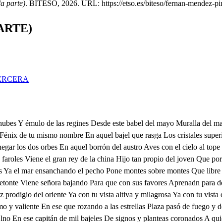
a parte)
. BITESO, 2026. URL: https://etso.es/biteso/fernan-mendez-pi
ARTE)
ERCERA
 brazos poderoso atlante En ellos se ha fijado mi fortuna Prospera y la verás Y nunca errante Sobre el cóncavo de la luna Tu sobrino señor tienes delante Archivo sois de su dorada cuna Deme su majestad sus pies reales Dignos de los tesoros imperiales Alzad sobrino a mis dichosos brazos Que si Fernando vuestra guía ha sido Bien merecéis de tan honrosos lazos El trono siempre de valor ceñido Horas han sido dilatados lazos Que en su escuela divina he conseguido Maestro y padre gran señor me diste Al cielo con tu gracia me subiste Su alteza ha conseguido mi deseo yo he sido señor he sido desde el instante Que venerando mi mayor trofeo A la china envista a álcidamente Y pues el día soberano veo Pase el gozo soldados adelante Fijad el clavo de la rueda varia Viva el rey de la china y la Tartaria Que dices de esto pinol Que donde puede llegar La privanza y el lugar Que hoy tiene aqueste español Gobernador de la china Le quiso la reina hacer Y sin duda vendrá a ser Según el rey se le inclina El potentado mayor Que tengan estos estados Ya están los dos declarados En su ayuda Que rigor No es este monstruo villano Quien al can mi hermano dio La muerte pues como yo Sufro tan fiero tirano Como un cobarde extranjero Quiere de un golpe quitar El poderoso lugar Debido a un blanco acero Fuera de esto a tituliana Adoro y ella cruel Sin duda idolatra en él Y esta pasión inhumana Me tiene Tiraín de suerte Que mil veces he querido Darle al villano atrevido Dentro en palacio la muerte Tú no puedes derribar Con tu brazo poderoso Este monstruo riguroso Pues que podemos trazar Ponerle mal con el rey Decirle que es un traidor Que aunque es tanto su valor De un extranjero la ley Llevará mal de su parte La llaneza y la lealtad Y pues sangre y amistad A los dos el rey reparte Fácil será de creer Lo que hiciéremos los dos Bien has hablado por dios Deshágase su poder Pues han querido los cielos Nuestro poder derribar Mas yo vengaré el pesar De la privanza y los celos Haré el papel más pedazos Que letras vienen en él Que culpa tiene el papel Si amor no admite sus lazos Pues como vivo por dios Papel a ti Dorotea Si ella con su amor pelea Que culpa das a los dos Y tu infame que atrevido Lo llevabas en la mano Yo señora Tú villano Que te reportes te pido Quien a mi me ha de querer Tanto se ha de rectar Que ni al sol ha de mirar Siempre temí a esta mujer Que es querer otro sujeto Yo querer estás en ti De celos no estoy en mí Que ingenio tan perfecto Pase por tal necedad Ni yo he leído el papel Ni sé lo que dice en él Esa es la misma verdad Si ella ha sido inadvertida En declararte su amor Y nunca llegó a favor Su esperanza entretenida Porque culpas mi lealtad Papel tú viven los cielos Injustos son tus recelos No hay en los hombres verdad Y el reino de los engaños En los imperios de amor Es España Ese es rigor No hay en los reinos extraños Si correrlos todos quieres A donde puedas hallar Quien sepa tanto engañar En traiciones las mujeres Como en tu tierra yo sé Que digo en esto verdad Jamás profesáis lealtad La causa yo la diré Y cuál es Decirla quiero Pues duda en nosotros pones Que de ellas esas traiciones Las aprendimos primero Fernando los celos son El dolor más desigual Y no hay laberinto igual A su loca confusión Confieso que te he querido Tanto y que mal me has pagado Corazón enamorado Tiene por muerte el olvido Procura pues tan ju