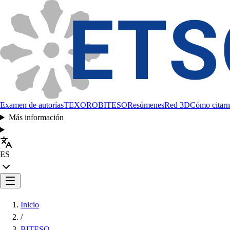
Examen de autorías
TEXORO
BITESO
Resúmenes
Red 3D
Cómo citarn
Más información
ES
Inicio
/
BITESO