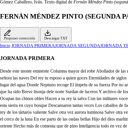
Gómez Caballero, Iván. Texto digital de
Fernán Méndez Pinto (segund
FERNÁN MÉNDEZ PINTO (SEGUNDA P
Proponer corrección
Descargar TXT
Inicio
JORNADA PRIMERA
JORNADA SEGUNDA
JORNADA T
JORNADA PRIMERA
Desde este monte eminente Columna mayor del robe Abollador de las nubes Y émulo de las regines Desde este babel del mayo Muralla del mar salobre Espejo siempre del día Pues nunca ha visto la noche Se ven señora las naves Del rey tu esposo a quien goces Eternidades de siglos Fénix de tu mismo nombre En aquel bajel que rasga Los cristales superiores Pues le dio el noveno cielo Nicue desasida a montes En aquel lugar del agua Donde Neptuno recoge El ímpetu de su fuerza Por no anegar los dos orbes En aquel borrón del austro Aves con el cielo al tope Plumaje propio del viento Porque más con él se adorne En aquel leño que ha sido Breve lisonja dele norte Surdan de luceros Y archivo de los faroles Viene el gran rey de la china Hijo tan propio del joven Que por serlo ha merecido La diosa de los amores Y aquel deseado puerto Ocupan tus chinos obles Hacen a su rey la salva Con las militares voces Ya el mar ensanchando el pecho Pone montes sobre montes Que libre del grave peso Ya pro sus campañas corre Y por la verde esmeralda De esta sierra en cuyo bosque Descansaron tantas veces Los caballos de faetonte Viene señora bajando Para que con sus favores Aprenadn para deidades Eternizando sus nombres Salve reina del Asia poderosa Salve rey de los tártaros valiente Salve otra vez aurora luminosa Salve otra vez prodigio del oriente Ya con tu vista altiva y milagrosa Ya con tu vista oh príncipe eminente Inmóvil se ha mostrado mi fortuna Y yo tocando el cerco de la luna En ese parto de las ondas bellas Hijo del dios marítimo y valiente En ese que rozando a las estrellas Plaza pasó de fuego y de tridente En ese archivo solod e centellas Volante movimiento del oriente Hecho más de comenta que de pino Inteligencia todo en vez de lno En ese capitán de mil bajeles De signos y planteas coronados A quien sirven de escolta cien mil pieles Macnhas de tanto piélago sagrado En ese a quien ofrece por laureles Los once velos el diamante helado En se baúl que soberbio oprime Azules ondas pues con ellas gime Desde Tartaria vengo a obedecerte Y a lograr la esperanza deseada Cumplida ya pues merezco verte De favores divinos coronada Y a la Tartaria poderosa y fuerte Con la china divina colocada A la inmortalidad le hurto constante El siglo más dorado de diamante En esa pía oh bárbara hacanea Alma veloz del cándido elemento Pues tal vez los luceros golosea Empañando el furro de su denso aliento En esa a quien el rayo lisonjea Pues siempre la ha servido de alimento Manchada de un abismo de centellas Copos que le arrojaron las estrellas En esa irracional senda de plata Globo de pensamientos milagroso Exhalado furor fuerte pirata Del desasido campo luminoso Desde pequín donde vengo se dilata Tanto el orgullo del valor fogoso Que a darle más licencia en la carrera A la Tartaria a recibirte fuera Ya tu esperanza y mi palabra dada Llegaron al debido cumplimiento Voluntad de la fábrica bordada Que sujeto a tu amor mi pensamiento Ya la hora feliz y deseada Imán de tu distrito entendimiento Se ve en la esfera de mayor grandeza Debida a tanta y tan debida alteza Fernando llega a que le des tu mano De su mucho valor tan merecida Alcides de este reino soberano A quien debes imperio honor y vida Este es aquel valiente lusitano Gobernador de tus estados pida La fama en que escribir su nueva historia Pues se perdió en lo escrito de la memoria Llega a mis