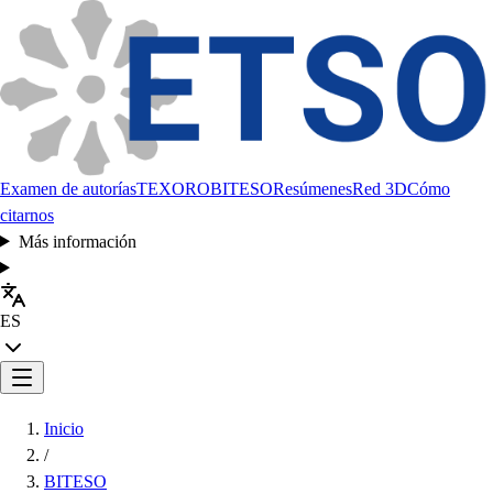
Examen de autorías
TEXORO
BITESO
Resúmenes
Red 3D
Cómo
citarnos
Más información
ES
Inicio
/
BITESO