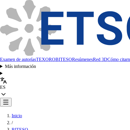
Examen de autorías
TEXORO
BITESO
Resúmenes
Red 3D
Cómo citarn
Más información
ES
Inicio
/
BITESO