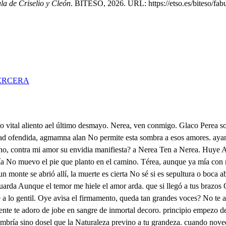
la de Criselio y Cleón
. BITESO, 2026. URL: https://etso.es/biteso/fabu
ERCERA
e attribuyes stos prodigios que sin miedo huyes? fama es que oeculto esta región habita un insigne hechicero. que en mentida deidad culto primero mulo al gran Apolo soliscita. Piste, pues, ofendido de que Tesalía a su ambición oppuesta busque en otros oráculos respuesta, mueve, alterando el aire y el sentido, En va por incitado exterior viento yen maleficio occulto amor violento. a voz es esta la verdad ignoro, si bien la novedad, ya en mí la lloro. Otra vez he contado. que quise un tiempo a Náis, con amor loco, que después poco a poco El pecho senti helado. hoy por la selva huya. hoy eeucides su amante la seguía. y entonces de repente, Vi qué nuevo accidente las cena las cenizas sopló de antigua brasa. y con llama secreta ardió la casa. ardo Criselio, ardo, hoy la lloro pérdida y hoy la quiero Más que la quise en nuestro ardor primero. Sírvela alma gentil, joven gallardo. Jencides de los dioses descendiente, Yo la olvide, padezco justamente. Cleón, mía es tu pena, Ya la siento contigo. que el bien o el mal conmunes al amigo. Pero si forman la fatal cadena slabones tan varios de efectos favorables y contrarios, forzosa trabazón de esta armonía, Prometen a esta pena tuya y mía suceso más dichoso. sé que es Jencides, ramo generoso de tronco soberano, Mas si él se extiende ufano, Tú qué sangre no igualas? de ti nacieron plumas a tus alas, con que subes al cielo, que no en las del favor alzas el vuelo. esto por Eesto por tus abuelos acquirido. Pero ingenio lucido. fineza en verdad pura. un floreciente edad razón madura, fe de amistad sagrada, En ti es nobleza propia, no heredada. Pues si eres este, dime A quién envidiar puedes? bien que no a todos en fortuna excedes Bien que este engaño a la virtud opprime. Más sufre, ten paciencia Si esperas como yo la gran herencia, que de mi padre espero. por ti cleón, me estimo su heredero. por ti por ti, levanta hará el deseo a la esperanza santa. finvuelve en tus favores, Agravio no pequeño, Ya te tengo por dueño, No pueden ser mayores de otro mal formo queja porque ayer dejé a Náis y hoy me deja la pago arrepentido con ardores de amor, hyelos de olvido. Mas dime por Apolo, Entre tantos amantes que dividieron iras fulminantes, Libre te gozas solo? odorada saeta, con su ponzoña te toco secreta, porque si no me engaño, toda la selva ardía. conmien fue el daño, tan bién el aire herido, formó tuyo, aunque mal algún gemido. Curioso estás. Contemplo los tuyos en mis males. y aunque en ti los presunmo desiguales consuela el alto ejemplo. Luego podrá tu pena consolarse en la mía? Antes fuerza sería sentir esa también, pues no es ajena. Pues ¿por qué lo preguntas? porque sientan así las almas juntas entrambas se consuelen, si glorias de amor cuentan. ambas a un tiempo sientan pues uno y otro mal a entrambos duelen. An fin, ¿qué quieres? Que el secreto digas? Lleón, mucho me obligas. crisel Tú eres mi amigo, mi mitad te llamo. Quizá hallarás consuelo en otro igual desvelo. Yo amo tam bién cleón, yo también amo. ciego amor, que a tanta deidad oses n fin rinden los dioses, A tu yugo sus cuellos? gozas favores? Yos queda no ingrato, Honesto amor retrato, papeles, bandas, cintas y cabellos. in fin, yo tengo dichas, y tú tienes consuelo de tus males en mis bienes. Así, suerte fatal a su albedrío reciprocando bienes tan distantes, nos une semejantes, porque es tuyo, mi bien, tu mal es mío. Ya espero lo que falta. Quién m