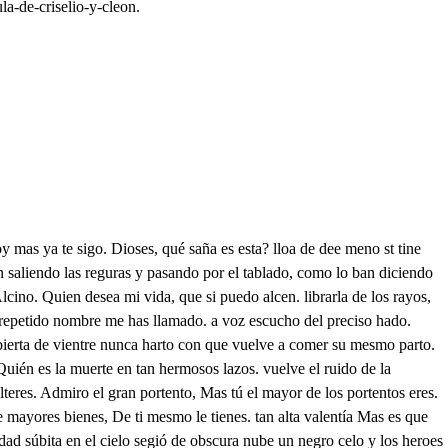
la-de-criselio-y-cleon.
ereció en tu amor dicha tan alta? Dónde tan grande cabes? Quién de tu voluntad fue digno objecto? Lleón vote el secreto. do mes Yo mismo no lo sé, pues no lo sabes. Criselio, así respondes? Cleón es sacramento Enfio escondes Tú de mi recato? Tu secreto conmigo? Pase pasó del crédito de amigo. A la desconfianza de criado. te vas? Voyme offendido. Sola esta vez te ví poco advertido. porque el amigo sabio Nunca juzga el secreto, por agravio. solicitarte toca mi amistad en mi pecho, no en mi boca. Que si es imperfección no ser secreto, No es amistad querer que sea imperfecto. Qué ciego error, lo que quisieres sea, A tanto ingenio la razón se crea. Ahora, una cosa quiero concederte. Que adivines tú allá lo que yo callo. Y cuando el nombre acierte? Entonces te prometo, confesarlo. Niove, Clegue, prífile, Lucina? leon. No has de decir más que una. los de las cuatre alguna? Nieso. Ni eso te he de decir, tú lo adivina. A Náis tienes presente, No pierdas la ocasión, mientras yo sigo un ciervo que veloz corre a la fuente. sin tu mayor amigo? Cleón, aunque te quedas, vas conmigo. a Criselio corriendo y quedas tado y sale a dai. Ya apenas las plantas muevo Oh Júpiter soberano? la tempestad huyó en vano, pues dentro de mí la llevo. peligro antiguo renuevo, artífice de mi error. Fingía Jencides amor, tome de cleón venganza, y hoy con súbita mudanza muero en mí misma labor. tal gusanillo de seda, de nuevo ardor renascido, a su misma muerte ha sido, su propio cuidado enreda. Muere en el trabajo y queda oculto en reliquia breve vida. vida que otra vez renueve, Gusanillo fue mi amor Murió ya el primer calor con nuevo afecto se mueve. Esta es háis, sabia hermosura antiguo objecto, a fe nueva ahora dudosa prueba y a un tiempo verdad segura. perdí afectos de alma pura busco engaños de mudanza con que desigual balanza pesa tiempos la ocasión, no estime la posesión. y hoy deseo la esperanza. Amor, no es esta que veo la misma páis, cuyos ojos llorando ayer mis enojos burlarán hoy mi deseo? No es la misma pláís empleo ya de jseucides aquella ao a quién yo olvidé? si es ella y mudable desmerece. que novedad me la ofrece, en su mudanza más bella, deste es oineno de detasa sineteno de ste es cleón, este aquel en cuya fácil memoria, pintó el amor, breve gloria. viva la mintió el pincel. Ni aun pintada duro en él fuerza de hado preciso? quien me buscó quien me quiso ni me mira ni me habla? ni aun de lo antiguo en la tabla, oscuras líneas diviso. Qué violencia fue pasión, dejara, pues borro injusto, lo colorido del gusto, los pérfiles del borrón. confusa imaginación, no me turben tus temores, si toca antiguos ardores en el alma oeculta mano. o se exhaló en humo vano, tanto incendio de favores, Si guarda, háis escondido en la memoria algún fuego, para que sople mi ruego las cenizas de su olvido? supro eedoda su primer amor he sido. Si es vaso en quien persevera, si no la amistad siquiera pues tan limpio y pecro fue el olor de aquella fe. que en él se infundió primero. Si altero nuevo cuidado dos almas, si como yo se mudara, porque no pues del olvido pasado. A tal deseo ha llegado. quejosa de mi rigor me puede amar qué mayor distancia y por más rodeo ¡ay del olvido ael des