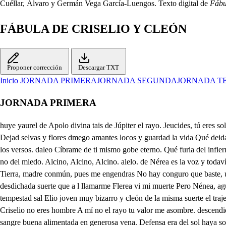
Cuéllar, Álvaro y Germán Vega García-Luengos. Texto digital de
Fábu
FÁBULA DE CRISELIO Y CLEÓN
Proponer corrección
Descargar TXT
Inicio
JORNADA PRIMERA
JORNADA SEGUNDA
JORNADA T
JORNADA PRIMERA
huye yaurel de Apolo divina tais de Júpiter el rayo. Jeucides, tú eres solo vital aliento ael último desmayo. Nerea, ven conmigo. Glaco Perea soy mas ya te sigo. Dioses, qué saña es esta? lloa de dee meno st tine Dejad selvas y flores dmego amantes locos y guardad la vida Qué deidad ofendida, agmamna alan No permite esta sombra a esos amores. ayan saliendo las reguras y pasando por el tablado, como lo ban diciendo los versos. daleo Cíbrame de ti mismo gobe eterno. Qué furia del infierno, contra mi amor su envidia manifiesta? a Nerea Ten a Nerea. Huye Alcino. Quien desea mi vida, que si puedo alcen. librarla de los rayos, no del miedo. Alcino, Alcino, Alcino. alelo. de Nérea es la voz y todavía No muevo el pie que planto en el camino. Térea, aunque ya mía con repetido nombre me has llamado. a voz escucho del preciso hado. Tierra, madre conmún, pues me engendras No hay conguro que baste, un monte se abrió allí, la muerte es cierta No sé si es sepultura o boca abierta de vientre nunca harto con que vuelve a comer su mesmo parto. desdichada suerte que a l llamarme Flerea vi mi muerte Pero Nénea, aguarda Aunque el temor me hiele el amor arda. que si llegó a tus brazos Quién es la muerte en tan hermosos lazos. vuelve el ruido de la tempestad sal Elio joven muy bizarro y cleón de la misma suerte el traje a lo gentil. Oye avisa el firmamento, queda tan grandes voces? No te alteres. Admiro el gran portento, Mas tú el mayor de los portentos eres. Criselio no eres hombre A mí no el rayo tu valor me asombre. descendiente te adoro de jobe en sangre de inmortal decoro. principio empezo de mayores bienes, De ti mesmo le tienes. tan alta valentía Mas es que sangre buena alimentada en generosa vena. Defensa era del sol haya sombría sino dosel que la Naturaleza previno a tu grandeza. cuando novedad súbita en el cielo segió de obscura nube un negro celo y los heroes famosos, deceron Hueron por la selva temerosos. Tú ves desde tí mismo, con tempestad, el aire repentina Amenazar ruina. cuando revuelto el cielo y el abismo s nuevo caos y firme no te mueves, Justo a ti te lo debes. causa, emulación de la primera Qué ancianidad se verá Entre juvenil brío hqué divina llama por tus huesos ardiente se derrama. cuando por los demás, un temblor frío. Ya no temo a tu lado tonante voz de Júpiter airado. los sentidos suspenso en dulce calma. porque occupando el alma toda su facultad en admirarte Ni el temor de los dioses, deja aparte Cuán bien desde la cuna deidad te reconoce la fortuna. No es cleón, cuál es mayor hazaña que yo resista a el natural desmayo inmóvil contra el rayo. que tú entre el horror de tan extraña tempestad, aunque jobe fuegos vibres con discuurso tan libre, y con amor tan puro, juzques la acción de un ánimo seguro. Cleón, cleón, no truenos A mí me temo yo, que esotro es menos. sólo padece, un sabio dentro de sí la causa de su agravio. No externa furia o tempestad violenta, perturba licenciosa a paz de una alma exenta, en cuyos brazos la razón contenta altamente, reposa. in fin, no temes tú, ni yo he temido. igual aliento ha sido mayor prodigio fuera lo contrario. de una causa un efecto es necesario. Nuestras vidas enlaza unión eterna. que un spíritu mismo nos gobierna. Mas dime, en casto fuego toda la selva ardía propicio en el amor sereno el día Escurecióse el sol y vimos luego tin declarada guerra rayos del cielo, horrores de la tierra. Cleón, a qu