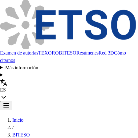
Examen de autorías
TEXORO
BITESO
Resúmenes
Red 3D
Cómo
citarnos
Más información
ES
Inicio
/
BITESO