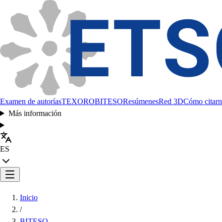
Examen de autorías
TEXORO
BITESO
Resúmenes
Red 3D
Cómo citarn
Más información
ES
Inicio
/
BITESO