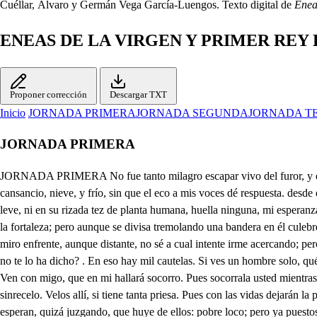
Cuéllar, Álvaro y Germán Vega García-Luengos. Texto digital de
Enea
ENEAS DE LA VIRGEN Y PRIMER REY
Proponer corrección
Descargar TXT
Inicio
JORNADA PRIMERA
JORNADA SEGUNDA
JORNADA T
JORNADA PRIMERA
JORNADA PRIMERA No fue tanto milagro escapar vivo del furor, y el enojó vengativo; de todo un pueblo, sin razón airado, como el haber la vida sustentado cuatro días, y más el valor mío, a pesar del cansancio, nieve, y frío, sin que el eco a mis voces dé respuesta. desde el día primero, que entre en esta Pirínea montaña, que de Francia divide nuestra España, mas me aflige la nieve, pues no descubre senda la más leve, ni en su rizada tez de planta humana, huella ninguna, mi esperanza es vana: mas si a caso no ha sido loído, a vista, ye o antojo del deseo, voces escucho, y un castillo veo, a quien naturaleza en su planta le dio la fortaleza; pero aunque se divisa tremolando una bandera en él culebreando en la región vacia, no alcanza a distinguir la vista mía, para saber el dueño, seña alguna de roja Cruz, ni blanca media Luna: mas otro miro enfrente, aunque distante, no sé a cual intente irme acercando; pero pasos siento. No ha de alcanzarme, aunque me siga el viento. Hombre detente. . Pese a mi linaje: mas usted no es Cristiano? . Pues el traje no te lo ha dicho? . En eso hay mil cautelas. Si ves un hombre solo, qué recelas? Déjeme huir ahora, que la llevan cautiva a mi señora diez Moros. . Pues de numero tan poco la dejas cautivar? . Este hombre es loco. Ven con migo, que en mi hallará socorro. Pues socorrala usted mientras yo corro. Sígueme. . Son diez Moros muy feroces. Soldados, Don Gastón. . Siga sus voces, que las pone en el Cielo. Covarde, ven conmigo sinrecelo. Velos allí, si tiene tanta priesa. Pues con las vidas dejarán la presa. . Hombre, no busques tu muerte, el está desesperado, o es loco sin duda alguna: mas ya le han visto los galgos, y teniéndole por liebre, le esperan, quizá juzgando, que huye de ellos: pobre loco; pero ya puestos al paso le cercan: Dios te perdone. Ríndete presto, Cristiano, o morirao. . . Deja ros la presa. . De un pantuslazo dio con uno en el infierno. Muera otro se llevó el diablo. Huid canalla. . Y van tres. Oh Mahoma! . Ya va cuatro, no debe de estar muy loco, pues que no da golpe en vago. Los demás ya le dejaran, mas él no quiere desarlos: ahora entra bien mi ayuda; pero ya como venados se emboscan por la espesura, uno viene aquí ladrando, en esta mata le espero, para darle su recado. Salgamos de la montaña Zulema. . Para qué entraron? Ay que me han muerto. . otro viene. . Un demonio es el Cristiano, en esta mata me escondo. No eres de muestra perrazo. Ay. . Aquesta mata, mata. Válgame el Profeta santo. El acompañe tu alma; pero ya con el soldado viene Ines, y mi señora. Reparad el sobresalto, que ya estáis libre, ry señora, pordóname, que en pasando de dos . Ya yo te conozco: Pues Tropezón en ti alabo. Qué ?̱. Que huyendo tantas veces. jamás hayas tropezado. Pues Ines yo no me admiro de ti, que tropieces sento. Estáis herido? . Pues como, cuando me estaban mirando. de vuestro cielo, señora favorables los dos astros; costarme sangre pudiera vencer tan pocos contrarios. Después del favor divino atengome a vuestras manos. Yo a mis pies. mucho les debes Mas bien puedo a seguraros, que cuando os vi llegar solo, sentí vuestro riesgo tanto, que eligiera el ir cautiva, porque no hubierais llegado; pero ya solo sintiera por agradecida, hidalgo, que a estos montes os hubiera traido, aunque me haya estado también alguna desgracia, que no puede ser acaso. Que ha sido un lance precia la causa he de confesaros, no desgracia, pues por ella dos dichas tan grandes gano, como haber llegado a veros, y haberos servido en a