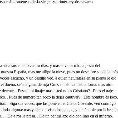
so.es/biteso/eneas-de-la-virgen-y-primer-rey-de-navarra.
allan estos Reinos, mas una queja he de daros. Cuál es? . Haberme ofrecido de parte de vuestro hermano solamente el hospedaje. Demás de que ese agasajo es poco para ofrecido, de quien no puede rogaros que le acetéis, no es posible tampoco el haber dudado vos, que de mi parte es fuerza por lo menos desearlo; pues la libertados debo. Y la que me habéis quitado? Eso dirá la experiencia. Ines qué dices? . Muy blando está nuestro mataperros, Y también un tanto cuanto mi ama ocasionadilla. Su obligación lo ha causado, Quién será este? . Veltenebros, ahe se ocorro enviado. de Viganda, porque tan fieros golpes, y descabellados, son de caballero andante. Cuanto es decente en mi estado, y aún algo más, os he dicho, mas ya me vienen buscando con el clarín los que en guarda del castillo se quedaron. Vamos, que ya nos han visto. Qué esperas . En que quedamos. En lo que vos dispusieréis, que yo, señora, no mando en mí. . Resuelto es en todo. El poco habla; pero claro. Esto no tiene remedio: en fin, que yo he de mandaros que lo acetéis. Pues qué os cuesta? (mos Mucho, mas si es fuerza va Primero que el sol se ausente, iré a ser vuestro soldado. Ya salís de lo propuesto. Estoy, señora, esperando en este puesto un aviso. Pues advertid, que os aguardo Luego iré, si quedo vivo. A Dios. Pues con sus soldados va tu ama, saber quiero de ti para deslumbrarlo, interpondré otra materia primero, . Qué? De tus amos el apellido. Moncada, que deciende de un hermano del Conde Caréi Bermudo, famoso del Ebro, al Tajo: Qué nombre tiene tu ama? que no se lo he preguntado. Doña Leonor; pero el vuestro cuál es? Inigo me llamo. ,Y en efecto aque castillo nadie le habita? Los diablos le habitarán; porque dicen, que está el infierno encerrado en él, o que por lo menos debe de estar encantado: s,!no os acerquéis; porque han muerto muchos solo de el espanto. Pero hablando como amigos, sdesde aquí le estoy temblando, perdonad por vida vuestra que allá hablaremos despacio. . g. A Dios, volver a la vista de unos ojos, cuyos rayos, aún estando agradecidos de repente me abrasaron, sin descifrar el enigma de este asombro, o este encanto, fuera vergonzosa infamia de mi pundonor honrado, y más cuando la noticia e dieron sus mismos labios, previniéndome el peligro. dodo he nacido, y Cristiano: Dios es dueño de las vidas, pues sabe que no ha llegado mi cora con el miedo: Traerme aquí, no fue acaso, si fue; porque ya en su mente legó de mi vida el plazo, su voluntad se ejecute, mas si el poder soberano suyo a las segundas causas mis sucesos ha dejado: singún encanto es eterno, ara alguno está guardado su fin, y ninguno tiene, si más valor, ni más manos. tro En buen terreno la planta está, ya el insaginario riesgo el corazón previene, si no medroso, asustado; pero es natural efecto; porque aunque mío, es humano, y al emprender, no es culpable de el recelo el sobresalto. Oh tú que está tierra asombras, Inigo Godo ha llegado a tu castilló, no teme peligros amenazados mi valor