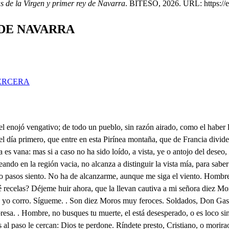
s de la Virgen y primer rey de Navarra
. BITESO, 2026. URL: https://et
 DE NAVARRA
ERCERA
lgo, perdido estoy. . Si es afecto de mi pecho el sobresalto. r Mas perdonad, que os pregunt quien sois, porque me ha admiras que vuestro padre, o esposo, cuando es el peligro tanto, con tan poca guarda os deje: así he de saber su estado. s porque aún muy guardada, fue grosera culpa el dejaros. Para el desempeño mío, sin haberlo preguntado vos, de quien soy, era fuerza muy por menor informaros. Después que perdió Rodrigo a España, por un pecado original, pues que todos el que él cometió pagamos, o por hacerle instrumento Dios del castigo de tantos, quiea más bien merecido que en el Rey, por los más altos, y ásperos montes habitan los infelices Cristianos, que aunque bajando animoso de las Asturias Pelayo; a Oviedo, ganó asistido de tan patentes milagros. como en efecto son pocos, y son los Alarbes tantos, entre los Moros nos vemos, como suele en fértil campo de antecedente cosecha, trigo de perdidos granos. Allí se ven cuatro espigas. de Solariegos hidalgos, ye aquí de amapolas viles, mil bonetes Africanos. En Aragón, y en Navarra, a quien con robusto abrazo een estos Pirineos, mas oprimidos estamos. El Reino Aragonés tiene tres Reyes, en cuyo estrago e perdimos algunas Villas: dos Reyes tiene el Navarro, a cuyas altas montañas, que son las que estáis pisando; huyendo el infame yugo del Moro, nos retiramos Don Gastón, y yo. . Esperad; quién es Don Gastón? , mi herma. conservando aquel antiguo (no, blasón de nuestros pasados ascendientes, patrimonio, si no rico, el más honrado, que es aquel Castillo, o roca, si no es de las peñas parto, que de cimientos le sirven, pues se labró de un peñasco. En él vivimos gustosos, con doce, o trece Soldados, sin algunos Labradores, que a trechos siembran pedazos. de tierra, la que permiten los torcidos intrincados lavirintos, de raíces, que en su larga edad cobraron más robustez, y dureza, dando al hombre desengaños, pues que sus fuerzas declinan, cuando crecen las de un árbol. Y aunque tres veces los Moros; por librarse de los daños que reciben cada día de Don Gastón, intentaron asaltarle a escala vista, volvieron escarmentados, siempre con perdida mucha; porque donde está fundado, solo en en escalas de nubes fuera posible el asalto. Pero al que enfrente d el mío miráis sobre aquel ribazo, sus asombros le defienden de Moros; y de Cristianos, sin que tenga dueño alguno; porque con más de cien pasos nadie a su muro se acerca, y los que lo han intentado, huyendo han vuelto medrosos de su estruendo, y asombrados, Por forastero, noticia de ese Castillo os he dado, que ignorando el riesgo, fuera muy posible el acercaros. El Rey Moro, en fin, que oprimo mas este Reino Navarro, es Dimen, Moro valiente, y el que tiene más vasallos. Este le trae cuidadoso mucho a Don Gastón, mi hermano, porque Don Pedro de Lara, un Caballero bizarro, de esotra parte del Alga, río, que impidiera el paso a Don Castón muchas veces, a no pasarle nadando. Tiene una Villa muy fuerte, a quien con pocos Soldados de Dimen, ha defendido; porque el Moro aficionado de una hermana de Don Pedro, mujer valerosa; tanto como bella, en pocos días le ha dado ya tres asaltos. Esta la ocasión ha sido, sin duda de que mi hermano del castillo, y de este monte desde ayer haya faltado, de parte, suya os ofrezco por si gustáis de acetarlo, ese pobre, aunque seguro albergue; pero excusado fuera el llamarle seguro, porque vuestra espada, Hidalgo, le diera seguridades más ciertas que sus peñascos. Mucho he estimado señora saber quien sois, y el estado en que se h