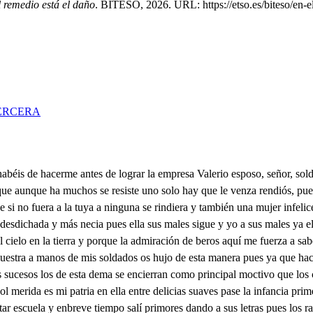
l remedio está el daño
. BITESO, 2026. URL: https://etso.es/biteso/en-e
ERCERA
onados que pena fuimos llorando desdichas y acrecentando miserías Pues con esto al fin, vitla a España le abrió las puertas para entrarse por su casa sin ninguna resistencia mas tú que sus armas riges en árbolas sus banderas sus estandartes tremolas broocas depano suspendones despliegas no ignoro que aquesta dicha la sabras como primera causa de tus nobles iras mas dígola porque entiendas de ráis que mis sucesos unos deotros se encadenan en merida como he dicho que hos secunda roma cuelpa por milagros nuertras rueñas y por blazón nuestra ofensa prisonoro en el palacio del presor estuve aquí entra desa siendo la visagra de marte la dulce guerra de cupido que en las almas la introduce y la fomenta Camila mi hermosa dueño. que ahora yla es en tu presencia con la humildad más valiente su hermosura y más suprema hija es del pretor que yo esclavo de su belleza que oyte es el blasón más grande que miy hazañas ostentan sila un día en un balcón de su casa, pero atenta la vista en sus bellos ojos fijo todas sus posencias loco quede de mirarla bien que fue locura cuerda pues nunca es más entendido un hombre que cuando llega ya que se pierde a perderse por hermosura perfecta Yo que hasta aquí no sabía ni del amor la violencia ni el impenio de su hechoro ni el veneno de sua flochaso para conmigo pasaba un nuevo encanto una guerra que estar sin ella sonhía mucho más que estan con ella fui pasando de esta suerte entre cuidados y penas entre angustias y desvelos ansias yo cobras y quejas y después de un lango, siñio de favores y finezas después de mil vaterías de paseos yasirsencias y después de agaltos muchos de sus piros y nistegas lgre en más grandos favores más llanas correspondencias pero fue de calidad mi leguedad undiscreta que abrio hojo amuevos para que lo conocieran porque es lince la mancia que al fin todo lo ponerra y así dándole a Camila aviyo de esta sospecha pues se su padre o su hermano nuestros amores supieran poco su vida y la mía para su venganza era y así ella determinada con eise aviso y resuelta a ser mía su albedrío to de a mi afecto le entrega y lo hallándome corcado para que mi esposa sea de imposibles y peligros de poderes y de fuerzas resuelvo que con la fuga logre amix nuestras promesas y esta noche cuando todos en la dulce intercadencia en el letargo suave de morfeo daban treguas a la vida en tos caballos que por lo veloces eran o partos propios del aire o de su región cometas salimos sin que ninguno en la ciudad nos sintiera y al pie de aquesa montaña que alcides mejor sustenta a los cielos ertuvimos harta que del sol la nueva venida salió anunciando la aurora vertiendo perlas y a l or siguiendo la fuga tus soldados nos encuentran y pidiéndoles con ruegos y obligando con promesas nos dejacen que nosotros Señor a tus manos mermas iriamos sin llegar por padrina a la vsolenda no quisieron y por postre su poca atención me empeña a que sacando el acero los hiciere resistencia llegarte tú a aqueste tiempo pero tú llegarte aponas cuando conociende en ti más valor y más prudencia a sus pies fuese mi espada y mi vida corta deuida de quién espera, señor, si tu acaso se lo aceptad con la vida y con la espada siendo un rayo en tu defensa ponerte a pesar de roma y sus águilas soberbias el ceño de oro en la mano y el laurel en la cabeza aunque sabéis soy viriato y veis que mi espada obstenta el darle, señor a roma, y porque veáis se precia mi 