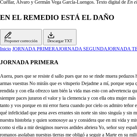
Cuéllar, Álvaro y Germán Vega García-Luengos. Texto digital de
En e
EN EL REMEDIO ESTÁ EL DAÑO
Proponer corrección
Descargar TXT
Inicio
JORNADA PRIMERA
JORNADA SEGUNDA
JORNADA T
JORNADA PRIMERA
Auera, pues que se resiste d sallo pues que no se rinde muera pedazos habéis de hacerme antes de lograr la empresa Valerio esposo, señor, soldados, pues como de esta suerte contra un hombre solo as primir las armas vuestras No miráis que es vituperio Dejadme a mí, porque sepa que aunque ha muchos se resiste uno solo hay que le venza rendiós, pues de Viriaro os halláis en la presencia a tus pies, señor mi espada está rendida y con ella ofrezco tam bién la vida mas esto con advertencia que si no fuera a la tuya a ninguna se rindiera y también una mujer infelice te presenta por mérito su humildad y al perdón segura llega pues siempre paces juraron el valor y la clemencia y con ella otra mujer más desdichada y más necia pues ella sus males sigue y yo a sus males ya ella levantad todos del suelo vos, porque fuera bajeza en mi ajar aliento tanto y vos porque en mi error fuera cuando por cielo os admiro teñor el cielo en la tierra y porque la admiración de beros aquí me fuerza a saber quién sois, decidme que firina que trajedia que suceso que tracaso qué infelicidad que pena aves errantes sin norte sin sino singuía y sin muestra a manos de mis soldados os hujo de esta manera pues ya que haciéndola salva a nuestra suerte deseas dela cae aare aquiere saber nuestra histobria y quien somosoye aa y considera que en mi vida y mis sucesos los de esta dema se encierran como principal moctivo que los causa y los jomenta prosque que la notcia te enmade con las veras como si ella a mir desiginos nuevos ardides abriera Yo, señor soy español merida es mi patria en ella entre delicias suaves pase la infancia primera. pasando de esta edad a la juvenil la inquiesa furia con que los romanos asolaban nuestras tierras me obligó a seguir a Marte en su militar escuela y enbreve tiempo salí primores dando a sus letras pues los rasgos de mi espada son los libros de su ciencia ses mil españolez fuemos a resistir la soberbia de los romanos a tiempo que ya sus águilas eran si en por africes del aire escándalos de la sierra junto a Tarife les dimos campal vasalla y en ella seno de l ya no sernos la fortuna poco estable y muy adversa pues no hizo si no empezan a dar dichosa una vuelta en favor de nuestra saña cuando volvió ha desacerla Bien presumo yo que entonces España libre seviera del yugo que Italia hoy en su infeliz cuello asienta pues siendo en gente y en armas su ventaja manifierta con tal brio acometimos y en vestimos con tal fuerza que el sol se pasmo de vernos crugio del peso la tierra del turror se murió el ave del cho que temblo la fier tres veces desvaratamos su ejército con ofensa numerosa de los suyos y ninguna de la nuestra cuando a encorporarse vuelto otra vez con más violencia los envestimos juzgando ser más felice la empresa pero el cielo que con pluma de diamante genía puesta en su libro para roma la victoria y la trase día para España en un momento. clono contra nosotros engeñdra tan fiero hurazan tan grande que sin haber resistencia con el poluo nos ahoja y con el humo nos ciega de forma que los romanos recuperados con esta dera nero que el lado les dio en la línea postrera tanto en nuestras vivas cargan y tanto en ellas se ceban como carniceros locios cuando con hambre violenta entre las feroces huñas tienen cogida la presa abrillas de Juadiana y entre sus rubias arenas os más soldados tuvieron sepuloro infeliz y adverza turna y los menos, señor, a prisi