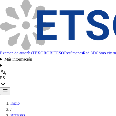
Examen de autorías
TEXORO
BITESO
Resúmenes
Red 3D
Cómo citarn
Más información
ES
Inicio
/
BITESO