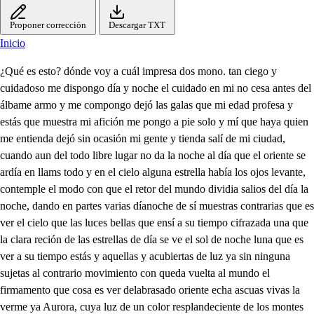
Proponer corrección
Descargar TXT
Inicio
¿Qué es esto? dónde voy a cuál impresa dos mono. tan ciego y cuidadoso me dispongo día y noche el cuidado en mi no cesa antes del álbame armo y me compongo dejó las galas que mi edad profesa y estás que muestra mi afición me pongo a pie solo y mí que haya quien me entienda dejó sin ocasión mi gente y tienda salí de mi ciudad, cuando aun del todo libre lugar no da la noche al día que el oriente se ardía en llams todo y en el cielo alguna estrella había los ojos levante, contemple el modo con que el retor del mundo dividia salios del día la noche, dando en partes varias díanoche de sí muestras contrarias que es ver el cielo que las luces bellas que ensí a su tiempo cifrazada una que la clara reción de las estrellas de día se ve el sol de noche luna que es ver a su tiempo estás y aquellas y acubiertas de luz ya sin ninguna sujetas al contrario movimiento con queda vuelta al mundo el firmamento que cosa es ver delabrasado oriente echa ascuas vivas la verme ya Aurora, cuya luz de un color resplandeciente de los montes las altas cumbres dora que el fresco viento que en mi pecho y frente causa su avidad recrea y enamora que el alba aljofarada que ya empieza y hace acudir rocio a mi cabeza y sobre todo que el saber que hije todo estoy aquel que lo formo de nada dichoso aquel que en esta vida elije de las lenes la ley que a Dios agrada Esto me da cuidado esto me aflige Esto tiene mi vida fatigada pues nací de cristiano, y siendo moro No sé si como debo a Dios adoro nacide madre que antes fue cristiana y después renego siguio laseta que mucha parte de la gente humana sigue industriada por el gran profeta No sé si la que sigo es la loipana y deseo salvarme en la perfeta sigo a mi madre a una mujer varia y que pudo elegir la ley contraria sé que del astórpezas de él temundo me hallo lleno, y tan metido en ellas que ni el ni lo caudal ni el mar profundo me podrán consuso las labardellas sólo en ti Dios me estampo en ti me fundo Qué criaste, cielo sol luna y estrellas y así pido perdón anteti puesto de mis pasadas culpas. mas ¿qué es esto hincase de rodillas ya parecen en tn amibepor tramo ya o corriendo una cortina tres niños dos de blanco con coronas de florespuestas lasma nos y dice el de enmedio y os manse queda admiro del cielo abemos venido piento a ti hermano, y no te asombre de haberte dado este nombre porque los tres lo hemos sido unos padres nos hubieron y apenas los tres nacimos cuando el sermor tal perdimos y el ser eterno nos dieron Diosenos, porque tenemos lo que no tienes, y es falto que no puedes si te falta verte en el bien que nos vemos procura saber el fin y sabido haz por tenello porque es cosa que sin ello sien amamea No puedes tener buen fin, y sabido se concluya en saber que estriba hermano en darte la ajena mano y el recibirla en la tuya y si ha de dártelo alguno será luis rey de Francia procura lo coninstancia y ayúdete el trino y uno es el atramora ocorren la cortina cubr con música levantascosmán Qué visión, cielos es esta que respuesta sin pregunta que tres en divina junta para dar una respuesta cuando me reciyo tanto ni quien en tanto me estima que me ha propuesto la egnima de aqueste hora en lo santo que en gloria hermanos os veis por tener lo que no tengo en solo esto voy y vengo que no tengo y que tenéis no os entiendo más discierno que obra de hermanos me hicistes sin duda hermanos venistes a sacarme del infierno alenanma madro e os man dos moros obaciente capitan o genteja más domada dos man que venis alborotada sl mi ds me s me a buscaros osmán que vuestra subita falta privo de esosiego el pecho que está a quereros tan hecho que la cielo sobresalta pues no estaba aquí mi gente sin fatigaros vos tanto Soy madre no os cause espanto porque os amo tiernamente la ciudad de damiata con tu ausencia esta suspensa que estás muerto o preso piensa de otra cosa no se trata No estoy muerto, pues aun vivo y con obligación nueva quiero volver con la nueva de que el capitan es vivo Yo también iré contigo pso los de por ganar de las albricias a abracarle la de tiene yesen las caricias madre fingidas conmigo si el bien la vida y consuelo soy vuestro, porqué respeto me encubristes el secreto que hoy me ha descubierto el cielo en qué mal combosandube que si hermanos he tenido hasta hoy no he merecido saber de vos que los tuve nies no puedo entender por cierto para que fue de importancia habenpuesto tanta instancia madre entenerlo encubierto y si importa que lugar os da el sermadre anegallo por cierto que yo no hallo porque tiene de importar porque no nos igualastes si a todos cuatro paristes Que es lo que a los tres les distes que a mí solo me quitastes Dadme madre lo quitado que aunque no sé lo que pido Bien hecho de ver que ha sido mucho lo que me ha faltado es tanto madre cruel más que cuantas tiene el suelo que a ellos los tiene el cielo y a mí me tiene sin él Ya hijo la hora llego en que el señor ha querido que os se ha restituido lo que mi culpa os quito y aunque la mucha verguenza casino me da lugar quiero hijo comenzar mi triste y cstoría comienza cenel en el reino que por armas desde los dorados siglos ha tenido en campo azul Cincolises de oroliso provincia a quien los mortales significando su sitio al presente llaman Francia y galza llamó el antiguo Naci hijo a Diós pluguiera que nunca hubiera nacido pues naciendo de cristianos soy enemiga de Cristo Crióme mi noble padre, con regalos infinitos por ser única heredera de un mayorazgo muy rico crecí y en llegando edad de sujetarme ha marido me caso con un francés tan hidalgo como rico siguio se luego al casarme deseo de tener hijos, de él con sugalmatrimonio fruto esperado y debido Diome el señor el primero bantícose l uego el niño y apenas le bauticaron cuando murió de improviso nació el segundo y también Recibió agua de bautismo si en de sna de l y recibida murió en los brazos del padrino nació el terceron también lo que con los dos se hizo y elbantizarse y morirse suecasiún instante mismo sinalmente nació el cuarto y último de mis hijos y este hijo fuiste tú por mal de los tres nacido viendo el fin hacelerado de los mal logrados hijos tiniéndolo por mal fin, como si lo hubiera sido no te quise bapticar por ver si quedabas vivo siendo el buen fin de los tres del mal del cuarto principio pudo, pues tener efecto la causa de tu bautismo porque el día de mi parto tu padre una ausencia hizo volvió de ella y preguntome si era cristiano su hijo y certifique mintiendo lo que cierto no habíá sido creciste y algunos días los dos contentos vivimos hasta que llegó uno triste por mi pecado y castigo que estando am bos en un puerto des mi pascándonos contigo de una galera turquezca los tres asaltados fuimos tu padre como era noble pello y murió en su oficio y por su muerte quedamos ambos de un turco cautivos, Llevaron nos aturquía de allí vivimos a Exipto donde renegue en efecto lo que hubo más ya lo has visto he querido muchas veces contarte lo que ha soído y tantas lo he recelado porque a todas he temido que en conociendo tu engaño tienes de volverte a Cristo y has de morir al momento que recibas el bautismo Voyme a quejar madre y dudo que aunque fuegrave tu error solamente causar pudo lo hecho ofensas de amor porque yo quedase mudo En efecto eres mujer de quien es propio el temer ya ser mujer se añadió sermadre a ser madre ser quien tanto siempre me amo Culpa tienes cosa es llana. pues con tu piedad materna y tú superstición vana si viete quceres quieres darme muerte eterna por estorbarme la humana pero ya me hallo a punto de cobrarlo todo junto pues su baptismo ahora pido pues lo que tenía perdido lo restanso en solo un punto Ya yo sé lo que tuvistes y sé bien lo que no tuve y lloro lasoras tristes y el tiempo hermanos que anduve sin lalumbre que me distes pero ¿quién salvarme quiso con tan behemente aviso Deme ahora la mano hermanos que a fuerza de vuestras manos Yo ganaré el paraíso salen los dos moros mueve los pies fuerte osmán que hay amigos da mi ata por mandado del soldan de ponerse en armas trata acude buen capitán que nuevaay por las espías se sabe que a pocos días que pregono el frances suelo por diversas vías pon eti me quiere dar Dios el cielo y acude a las ansias mías no supe por lavisión que de Luis rey de Francia pendía mi salvación una cosa de importancia me ocurre en esta ocasión la mano en la siente pensativo sutileza rara y alta Si si, harélo sin falta Vamos y sepa mi tierra amigos que no les falta su capitán guerra querra Por otra parte dale con cirimias aabal acompañamiento de franceses con cruz es colera, dasde Jerusalén al pecho en capotillos blancos y de trás un cardenal y el Reyu amaco tocarme si sobre las armas coronado y traiga el Conde, n al ferez mayor el estandarte leal con lasfe es delis a una parte y las armas del papa que as viesan una cruz de Jerusalen a la otra y corraz una cortina y descubras eun alsar donde estesa Francisco y diga el cardenal tomando el estanda el día eshoy rey cristiano, en que la Iglesia os entrega esta insignia que desplega al viento mi indigna mano significando por ella que os entrega en entregalla el Laura de labatalla porqué que más Lauro que ella Francia subien solenice pues tal quien va aguíar Trabajo os ha de costar porqué cruz trabajos dice pero es cierta la vitoria que jamás peleo mortal en nombre de esta señal que no saliese con gloria por el su cesor de pedro capitán de Dios os nombro y este árbol llevad al hombro más levantado que el cedro sus armas os doy tomaldas qué mejor lo harán con vos toma el se las armas que al mismo Dios el estandarte pudieron hacer espaldas y acabad godo fre nuevo lo que comenzó el antiguo ya que su bien averiguo reusar el peso no debo que aunque no con la pusanza de godo fre debullón iré hacer carasión puesta en vos la confianza todos de rodicias y vos, seráfico padre alaltar que siguiendo el francespando y degrado renunciando casa patria, padre y madre pudo el buen celo en vos tanto que el regalo pospusistes ya la conquista os partistes del sepulcro sacrosanto Ya