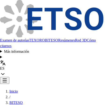
Examen de autorías
TEXORO
BITESO
Resúmenes
Red 3D
Cómo
citarnos
Más información
ES
Inicio
/
BITESO