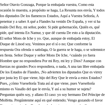
Señor Otavio Gonzaga, Porque la embajada vuestra, Como esta ocasión lo muestra, a propósito se haga, La Resunta nos envía, Y todos los diputados De los flamencos Estados, Aquí a Vuestra Señoría, A penetrar y a saber A qué a Flandes ha venido De España, y ver si ha traído Del Rey, mi señor, poder. Si pide gobernación, Quién es, qué pide, qué intenta En Namur, y que dé cuenta De esto a la diputación. El señor Mons de Iche y yo. Que, aunque de embajada estoy, El Duque de Linod soy, Venimos por el sí o no; Que conforme la respuesta Ora ofenda o satisfaga, O la guerra se le haga, o se solemnice en fiesta. Señor Duque y señor Mons De Iche, ^cuándo yo fuera Hombre que no respondiera Por mi Rey, mi ley y Dios? Aunque con fuerzas no grandes Poco respondiera, o nada, A una tan libre embajada De los Estados de Flandes, ;No advierten los diputados Que es virrey por justa ley El que viene, hijo del Rey Que le envía a estos Estados? Pues, ¿cómo Vueseñoría Trata así al que viene, pues Vueseñoría mismo es Vasallo del que le envía, Y así a su humor se sujeta? Preguntan quién soy, y allano El caso: yo soy hermano Del Príncipe de Molfetta. Pregúntenme aquí en qué entiendo; Vengo gozando el favor De servir a mi señor Don Juan de Austria; esto pretendo. Que por estar informado Su Alteza de esta sospecha. Ha hecho así la desecha, Y así en el país ha entrado Conmigo a la posta, en nombre De un mi criado. Hasta aquí Representé lo que fui, Ya soy hombre de aquel hombre; Y así, es mi mejor riqueza Servir a señor que estimo. Muy bien anduviste, primo. Deme los pies Vuestra Alteza. Las manos. Duque, y los brazos, Y no con desigual ley De hermano de vuestro Rey, Sino con tiernos abrazos; Que yo, cual seréis testigos, Vengo a ser en los Estados Soldado con los soldados. Amigo con los amigos; Y aunque vengo a gobernar En vez del Rey, mi señor Y hermano, cuyo favor A mil reyes puede honrar, No represento en su ausencia (Esto mi sangre codicia) La parte de su justicia, Sino la de su clemencia. Mons de Iche, ¿qué os ha turbado? Téngoos amor; tened fe, Llegad, pues, y daros he Los brazos que al Duque he dado; Que por razón y por ley Debo el favor que prevengo: Conocedme, que yo tengo Más de hombre que de rey. Publíquese en todo Flandes Mi llegada y su acogida; Avisen de mi venida Sus titulados y Grandes. Yo vuelvo a Bruselas luego. Duque; ¿no me acompañáis? Iche, vos basta que vais: Que me disculpéis os ruego; Que de suerte me ha robado La libertad, la nobleza Y el estilo de Su Alteza, Que quedo por su criado. Ya, si no cual caballero, Asistiré en su presencia; Que un príncipe con clemencia Hará cera del acero. Yo voy. Las obras dirán Lo que de mi amor se aguarda: Mi amigo sois: de mi Guarda Os hago mi capitán. Beso tus pies. ¿Quién abona A este? Pruebas son mías. Pues ¿de tu enemigo fías La guarda de tu persona? Por este medio se alcanza El fin que yo busco y sigo: Al enemigo hace amigo El hacer del confianza. Señor, como la fama es tan parlera. Publicó de Su Alteza la venida, Y quieren maestres de campo y coroneles Capitanes, alférez y sargentos. Besar los pies de Vuestra Alteza. ¿Cuáles? Los españoles vuestros, las columnas De nuestra madre España, Sancho de Ávila, Don Alonso de Vera y otros nobles. No traigo orden; es muy presto agora Para poder dejarme ver de ellos; Y dígoles que mi señor hermano Está muy indignado, y con gran causa, Por los pasados sacos y motines. Ventilarse ha en telas de justicia De los culpados la notoria culpa, Y castigados estos, podrán verme Los inocentes de ello. Respuesta áspera . Sale otro soldado. Carlos Fúcar, soldado y rico príncipe, Y coronel mayor de les tudescos. Quiere besar los pies de Vuestra Alteza. Entre, Y aun es razón que al paso yo me encuentre. Sale Carlos Fúcar. Deme los pies Vuestra Alteza. Estos brazos están llanos, Y a esas victoriosas manos Se les debe esta llaneza. El Rey, mi señor, me envía Para la paz de esta tierra, Y si durase la guerra. Para haceros compañía; Que se confiesa servido De vuestro valor y ser, Y yo vengo a agradecer Lo que él tiene conocido. El alma dejas robada. La que te parió bendigo: Vivas, honor de Austria Amigo, Más se debe a vuestra espada. Dos pagas al sueldo aumento, Fúcar, aunque no traía Tanta licencia, a fe mía. Una, por ser tuya, es ciento. Licencia me puedes dar; Que voy a hacerte hospedaje Donde mi pobre linaje Tiene su casa y solar. Duque, con menor cuidado. La amistad estimo. Muero Por dar muestras de que quiero Mostrarme tu apasionado; Y verás la bizarría Del mundo en mi hermana Ircana. Por ir a servir tu hermana, Permito esa cortesía. Ya el alma en celos se abrasa. Desdorad la amistad, cielos, Con abrasarme con celos Del huésped que va a esta casa; Que pretendo en casamiento A Ircana, Sosiega, amor; Que hay muchas leguas de honor Entre el uno y otro intento. Tiempo es que te dejes ver De la ciudad. A aprestar Voy mis tudescos. Vanse el Duque y Fúcar. Yo a dar Orden dónde has de comer. Yo a gozar de los abrazos De unos secretos amores. Que con mil tiernos favores He de anudar en mis brazos. ¿Amores, señor? ¿Quién son? Otavio, mis españoles, Del cielo de España soles, Y gloria de su nación. ¿oíste con la aspereza Que respondí a los primeros. Y con tantos extranjeros Viste la usada largueza? Pues como la dama estaba Que en el caro galán sueña, Y en público se desdeña Y se muestra esquiva y brava. Rásganseme las entrañas Por abrazar los leones Que los troncos borgoñones Conservan a sus Españas. Mas fue granjear amigos El usar de aquel rigor. Entre las muestras de amor Que les di a los enemigos; Venga; abrazaré al momento Al menor español. Vamos; Aunque es justo que salgamos a aqueste recibimiento. Grandemente Namur te honra. La música haced cesar; Quédese para el altar Y para Dios esa honra. ¿Los que te estiman ultrajas? Pífanos y cajas quiero, Que me agrada su son fiero. ¡Orden: pífanos y cajas! ¿Tanto me quieres? De suerte, Que aún no sé si podrá ser Que divida este querer El cuchillo de la muerte; Ni puede su espada fiera Dividir, aunque divida Del alma y cuerpo la vida, Y este esclavo tuyo muera. Porque como la memoria Va en el alma tuya en fin, Y en ella no ha de haber fin, No le habrá en gozar tu gloria. Ya sé que son herejías Estas, que digo sin tiempo, Pero pasábase el tiempo, Y se han de acabar los días. Y en el reino de verdad O en aquel tartáreo seno, Sólo para el malo o bueno Ha de haber eternidad. Pero por varios caminos. Supuesto que soy cristiano. Loco con tocar tu mano. Digo tantos desatinos; De los cuales me arrepiento Y a Dios le pido perdón; Aunque no de mi afición. Pues su fin es casamiento. ¡Juicio, señor don Alonso De Vera! ¿A do estoy viniera Si antes aquí se dijera De mi réquiem el responso; Si no hubiera conocido Que el favor que me hacéis Y el que de mí pretendéis Es con nombre de marido? Y así, no ofendiendo a Dios Ni a mi honor en este rato. En que de casarme trato, Mi don Alonso, con vos, Permite la cortesía De una dama y un galán Que tan conformes están. Entretenerse hasta el día. Mas con todo, mi español, Sol de Marte manifiesto, Desocupemos el puesto Antes que visite el sol, o los rayos de su lumbre. Este zaguán y cancel; Que tengo un padre cruel Y habrá mucha pesadumbre. Que aunque es tan honrado el yerno, Aborrece la nación De España su corazón, Más que aborrece al infierno; Y quiero excusar enojos. Su condición conocida. ¡Ay, flamenca de mi vida! ¡Ay, español de mis ojos! ¡Qué de noches me ha costado No dormir, señor soldado, Por ver, antes de morir, Si se ve con no dormir, Quién es buena y quién honrado! Pero ya he dado en el cuento: Vuesarced ¿aquí qué aguarda En mi casa y aposento? ¿Es este el cuerpo de guarda? ¿Tiene esto de alojamiento? La muralla que atropella Del honor de esta doncella, ¿Es garita por do pasa? De paz estaba mi casa, ¿Qué guerra me mete en ella? Dígame, pues, lo que hace. ¿Cómo no me satisface? Que esta enemiga sin fe, Aunque lo que hace no sé, Ya sé el honor que deshace. Puesto, señor Mons de Prate, Que atrevimiento parezca El haber atravesado Sin vuestro gusto estas puertas. Por ser soldado español, Y esta señora flamenca. Ella rica y en su campo . Yo extranjero y en la ajena, Ambos mozos, y el lugar Y la nación extranjera, Solos y a hurto de todos, Y más de vuestra presencia. Escuchadme dos razones, Cuanto comedidas, cuerdas: Veréis cómo os satisface El mismo de quien dais queja. Mi nombre, ya le sabéis. Que es don Alonso de Vera; Mi linaje, es el que agora Aquí os contará mi lengua. Cuando, si tenéis noticia. En la Corte aragonesa Sucedió el caso notable Que nuestras historias cuentan, De que García, el Infante, Pidió un caballo a la Reina, Y por no quererle dar, Por temer del Rey la ofensa, La levantó que era adúltera El mancebo, sin prudencia, A la inocente madrastra. Tanto cuanto hermosa, honesta, Aquel rústico Ramiro, Criado allá entre las sierras Y montes, hijo del Rey Y de cierta montañesa. Defendió por tela de armas. De la Reina la inocencia; Y ella, bajo su brial, Le legitimó en la herencia. Y porque llevó Ramiro En la batalla, por letra, Veritas vincit, tomaron Sus bisnietos esta empresa, Siendo Vera el sobrenombre De a do descienden los Veras. Ved qué principal principio: Este es mi linaje, y esta Mi casa, y este mi nombre Allá en Castilla la Vieja. Ved con cuan honrada sangre Hoy emparentáis la vuestra Si me dais a vuestra hija. Créelo; la casa es buena. Pues en lo que es mi persona. Aunque arrogancia parezca, No soy de los desechados En las postreras hileras; No soldado tan bisoño, Que ya doce años no tenga, De Flandes, siendo doctor Por la pica y escopeta. No hay en todo este horizonte Provincia donde no pueda Medir a palmos y a pies. Desde aquesta Galia Bélgica, Desde Pramonte a Namur, Y desde Frisa a Lorena, Zelandia, Holanda, Celando, Luxemburgo, Astors, Susteifa, Flandes, Oró, Oniens, Tenante, El Sacro Imperio y La mesa. Desde que le sucedió Al de Alba en la tenencia El Comendador mayor. Que Dios en su gloria tenga. Heme hallado en lo de Amberes, En lo de Gante y Bruselas, Tarde