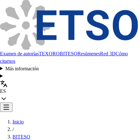
Examen de autorías
TEXORO
BITESO
Resúmenes
Red 3D
Cómo
citarnos
Más información
ES
Inicio
/
BITESO