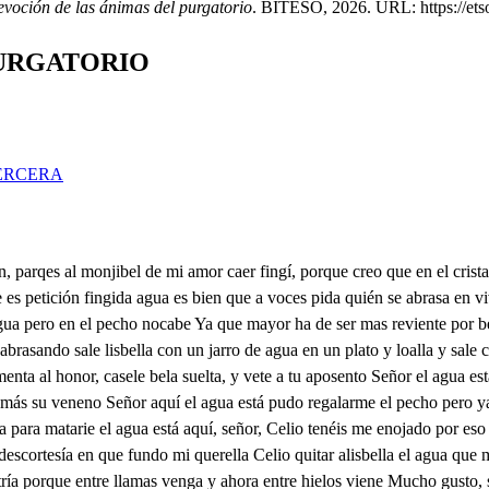
evoción de las ánimas del purgatorio
. BITESO, 2026. URL: https://etso
PURGATORIO
ERCERA
o sus blancos manos me dan pienso que de marinan es poco vender mis estado Yo con él me he de vender para tener más quedalla sólo está en dar la batalla que en dando cierto es vencer enojas de limpio jarpe Mis gusto escribe Leandro Si celio como Alejandro pieda su amada camparpe divulgue César mis glorias la voz del vulgo plebe yo contra el magrio pompe yo las celebradas vilorias gozé el gran otaviaro del mundo la gran riqueza y para mayor grandezca las puertas cierre de jano doré el sol la aurora bella con divinos rayos rojos que solo quieren mis ojos mirarse en los delisbella salen celio y les bella con el sarro de agua y tballa, y sale Otavia por otra parte, y cuando va a beber al mar que s llega otavia Llegad el agua al Marqués no entiendo, señor tl intento Alégrate pensamiento a abeber pues toda tu gloria vez etabia par que sabed que fue señor la caída obella, hermana querida No fuerrada bueno estoy. el deseo me ha traído ocabia con el gusto que era justo del bello ysol de mis gusto marque su venida nube ha sido el agua loma, señor, les bella. ardiente debe de ser Pues cuando voy a beber temo el liro de su ardor un nuevo desasosiego toda el alma me provoca bebo el agua por la boca y por los ojos del fuego o qué buen paje de copa no tiene mal parecer sale el capitán Leonató muy galán con unes tan darte en un lado pinta do un cristo y en el otro las animas de purgatorio como las pintan con sus llamas y sale con el Jua sielo su laca yo y locan dentro cazas mis hermana da de beber al Marques veré en que copa Guárdete el cielo Marqués do leonato o hermano y señor, lis bella. se lee ohijo inisojos al regocijo encienden lenguas de amor mejor con el agua estoy. bebe que te mytuvida fue muy grande la caída satisfaciéndome voy tan furioso iba el caballo que por los ojos se abríó toda el alma me turbo si cayó el Marqués yo callo para mejor ar del todo descucha de luz vasallos la más ilustre vitoria que dio triunfo a los romanos ayer cuando el sol hermoso ricaba alegres peñascos y con rincel de colores doraba los cerros altos ya que el labrador gozoso limpiaba el hyerro acarado y dando gracias al día daba su cuerpo altrabajo loque al arma en tu real y el suerte varón lotario me presentó la batalla qe es un valiente soldado sobre la arbolada pica parece el yerro brillando viendo la lengua de fuego que mormuro del contrario y viendo los roncos parches con las hojos tiembla el árbol y alguno con las raices sale de su centro helado pee d de de acométimos turiosos mezcláronse los dos campos con tan belicosa furia que a Marte formara espanto no tiene tanta ya se dia el animal cuartanarlo cuando en batalla se encuentra con el ligre fiero ircano cada soldado parece español todo bizarro, cuando en el cercado coso cruza los primeros pasos viv de lde parece la bala presta que el rubio seaño preñado contra las cercas dospara cuando se acerca clasallo desparan los arcabuces y del umo de sus rayos para honrar los cuervos muertos corta el aire lucos pardos la gran corriente del río con sangriento curso inchado en rojo rubitrans forma la s olas del saco acuario los ejércitos pelean y a voces gritan entrambos los uños viva el Marqués los otros viva loterio peleamos bien tres horas ¡Vive Dios, que fueron cuatro y no es bien que a mis servicios quite un hora de trabajo desvía cualrinca de horas Juaselo fue el tiempo que peleamos se