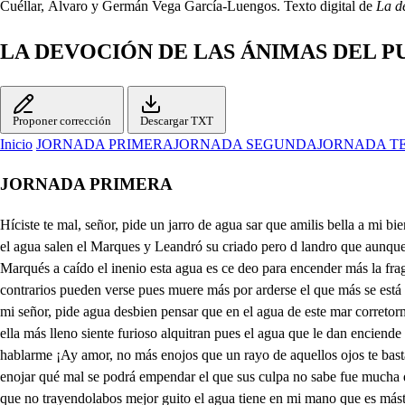
Cuéllar, Álvaro y Germán Vega García-Luengos. Texto digital de
La d
LA DEVOCIÓN DE LAS ÁNIMAS DEL 
Proponer corrección
Descargar TXT
Inicio
JORNADA PRIMERA
JORNADA SEGUNDA
JORNADA T
JORNADA PRIMERA
Híciste te mal, señor, pide un jarro de agua sar que amilis bella a mi bien, parqes al monjibel de mi amor caer fingí, porque creo que en el cristal del beber como enespejo he de ver la gloria de mi deseo Yo voy por el agua salen el Marques y Leandró su criado pero d landro que aunque es petición fingida agua es bien que a voces pida quién se abrasa en vivo fuego Cama Leandro a de casa un jarro de agua que del caballo el Marqués a caído el inenio esta agua es ce deo para encender más la fragua pero en el pecho nocabe Ya que mayor ha de ser mas reviente por beber pues el fuego es tán suave en su efeco cruel y blando dos contrarios pueden verse pues muere más por arderse el que más se está abrasando sale lisbella con un jarro de agua en un plato y loalla y sale celisa padre y tomala el jarro y toalla y míranse unos aoiros el Marqués mi señor, pide agua desbien pensar que en el agua de este mar corretormenta al honor, casele bela suelta, y vete a tu aposento Señor el agua está aquí Ya por los ojos bebí la que enciende mi tormento. ya el pecho de ella más lleno siente furioso alquitran pues el agua que le dan enciende más su veneno Señor aquí el agua está pudo regalarme el pecho pero ya no es de provecho pues tu mano me lada no quiere el Marqués hablarme ¡Ay amor, no más enojos que un rayo de aquellos ojos te basta para matarie el agua está aquí, señor, Celio tenéis me enojado por eso no la heroinado gran rigor Dime en qué negocio grave Señor le pude enojar qué mal se podrá empendar el que sus culpa no sabe fue mucha descortesía en que fundo mi querella Celio quitar alisbella el agua que me traya para entre los dos mas obligarme pudiera si lisbella la trujera que no trayendolabos mejor guito el agua tiene en mi mano que es mástría porque entre llamas venga y ahora entre hielos viene Mucho gusto, señor ganas que para que se enfriase quise que el agua pasase por la nieve de mis canas bebe un trago No haré tal si no me la trae lis bella que será más que el solvella de dder de enesvejos de cristal Yo, señor, pensé obligarte porque sisbella es hermosa y de su vista amorosa la ocasión quite quitarte No ves que disculpa daba también te avisa mis amor, que es discreta creo, señor. que sus inadejos alaba cuanto más podéis decir más quejas puedo formar selco vista pudo enamorar y hablada pudo rendir dos grandes peligros son los que te he quitado ahora que si la vista enamora cautiva la discreción el amor no a todos hiere es muy hermosa lisbella sin duda para benderla encarecercela quiere ella es hermosa y discreta Yo si está Tres cosas grandres sólo en un lienco de Flandes abrá mujer tan perfeta tres cosas el pincel junta hermosa por lo pintado discreta por lo callado yhonestá por lo difunta Calla nediio. Callar quiero lecandro. Pues gusta vueseñoría, visitas de cortesía suele hacer un caballero y en ellas tiene cordura una dama de ovinión del rayo de la ocasión celas No hay fama que este segura más del ser de mi eisbella salisfecho estoy de suerte que el agua vendrá a traerte ar que Celio que voy por ella overlliroso, Marqués ecedad hace afemia pues una mujer confía del golfo del interés porque sigue a la visita la conversación gustosa ea se celio la adulación amorosa y la dadiva esquisita y una dadiva si s grande no digo yo a una mujer más pienso que no ha de haber Duro mármol que no a blande si el favor que he desead