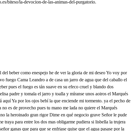
.es/biteso/la-devocion-de-las-animas-del-purgatorio.
an guatro horas Leosato. Yo soy sivido Calla Juanelo. Ya callo Jua selo puse en la falda fragosa del gran monte mariñano trecientos caballos diestros que me celaban el paso Juanelo docientos yocheta fueron Señor los que se alistaron para que es decir trecientos desviatemente cato Leonat docientos yochenta digo sicanelo dices verdad. cierro el labio Juaselo la verdad es sobre todo Calla, Juanelo. Jua selo Ya callo Yo que siempre suy devoto de las anismas que lraigo pintadas en tú estandarte inolore su favor santo sulieron de la celada los reteridos caballos docientos yochenta fueron Juaselo Calla, Juanelo. Leosaso. Ya callo Jua selo de le encelada trecientos y las animas llamando tresmile y más parecían los que de socorro hallamos la batalla estaba en duda mas de refresio llegaron y de la viloria honrosa te dieron el rico Lauro Lotario viene en prisión pero de suerte mudado que ya con las manos puestas preten de besar tus manos Ya de mi señora, Otavia las memorias adorando viene más que brabo amante aunque por extremo es bravo ya con grácase de esposo su noble pecho gallardo la quiere ofrecer el alma cuya nobleza te alabo y ya me parece tiempo que deelriunfo querelato goces la presente gloria que teespera en tu palacio o capitan valeroso mar qes Dame los valientes brazos a quien hoy marinan debe la quietud de sus estados Señor, según mi discurso leosalo las ánimas te ayudaron y en tu favor Dios por ellas obra sin duda el milagro lo que a las ánimas toca Jua cielo es verdad, como aquí estamos oyete leorrato Verdad te ha dicho. Juaselo Calla Jua sielo! Ya callo Juane lo del gobierno de mi casa Celio, mayor domo os hago oerrodillas Beso gran señor lus pies Alzaos Celio estoy turbado temo que al sol de tus honras se levante algún nublado pren que derribe el honor mío con la furia de sus rayos Vos Leonato, sed mi amigo que es lo más que puedo honraros pues en sa fe de este nombre con mi grandeza os igualo tus pies cien mi lelicces beso, hermana a palacio vamos, mar que que la vistaes bien te alegre con la prisión de lotario que de celio con las bella Leonalo yo te voy acompañando ¡Ay lis bella toda el alma par des dejó en tus ojos ingratos corazón di simujemos que debo mucho a Leonato y de mi nueva pasión puede formar justo agravio Juanelo venid Leandro un lazayo triste quiere igualarse a sus amos pues cuando la cuyo fuera sua selos delanteban los lazayos Vense i va delance Juanelo y que dan celio y lisbellaa obligado está el Marqués lis bella. a mis hermano. yatre amor celoo tan rendido su valor como se verá después hija mirarás quién eres la virtud siempre delante prudente honrada y constante que esto es ser flor de mujeres dme de caso que el Marqués te vea con rostro grave escuchalle y si puedes no mirarle que al fin quien mira desea conozca el honrado celo que tu casto pecho encierra los ojos bajos en tierra la opinión alta en el cielo si el Marqués aficionado contras baretuopinión Yo quitaré la ocasión con dorte lis bella estado Tu consejo he de seguir los bella no dudes padre y señor, Bien lo debes a mis amor, servíréte hasta morir y sobre todo hija misa de las anismas te acuerda la devoción no se pierda Yo las recocada día Lis bella. los lunes hago decir celeo una misa Lis bella, yo también Pues fía que