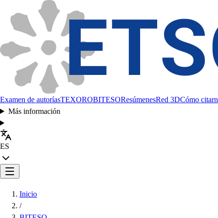
Examen de autorías
TEXORO
BITESO
Resúmenes
Red 3D
Cómo citarn
Más información
ES
Inicio
/
BITESO