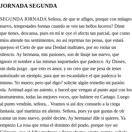
JORNADA SEGUNDA
SEGUNDA JORNADA Señora, de que te afliges, porque con milagro nuevo, tempestades formas cuando se ven tan bellos luceros? Dime que tienes, descansa, pues en mí te oye el afecto tan parcial, que como míos atiende tus sentimientos, no así reprimas tus penas, que estará quejoso el Cielo de que una Deidad maltrates, por no violar un silencio. Ay hermana, mis pasiones, son de linaje tan nuevo, que ignoro el nombre a las mismas inquietudes que padezco. Ay Dioses, sin duda juzgo . que esto es amor, y no creo que me pesa de tener autorizado un ejemplo, para que no escandalice el que padezca lo mismo. Yo muero; pero qué digo? solicite algún remedio mi pasión: ola. Arrimad aquí un asiento, y haced que vengan al punto aquí con los instrumentos, todas las mejores voces, que hubiere en Cartago. Luego al punto vendrán, señora, . Veamos si así doy consuelo a la ciega fantasía, qué martiriza mi aliento. Señora, pues ya que gustas de oír cantar un tono nuevo, podré decirte, Ay hermana! dile si quieres. Ya empiezo La rosa que reina el dominio del prado, porque oye un Gilguero, que al Alba madruga a llorar afectos, vierte, rompe, exhala sus perlas, sus ojas, su aliento, y el Alba le dice, no pierdas ociosos floridos requiebros Recoje ese llanto, pues aquel Gilguero, cruzara la esfera con rápido vuelo, y al ira otro clima, tus ansias huyendo, quizá a un tu memoria dejará en el viento. No rompas el nácar que viste tu pecho, mejor es que sirva al ansia de velo, pues penas que salen del labio a los riesgo, pasan a peligros, S si anter son misterios Enjuga esas voces de néctares bellos, da pues sus desperdicios crecerán tu fuego; no hagas que de inútil arrepentimiento, labre otro martirio lo que ahora es remedio. No cantes más, que parece que con migo ese concepto hablando está. . Luego tú. No prosigas, que no quiero que a tu conjetura debas la noticia del tormento que me aflige, si no al fino carimo que te profeso. Ya hoy a Eneas escuchaste de aquel miserable Reino de Troya, su patria, el triste lamentable fin funesto; también le oíste los peligros, que sus Naves en el fiero tormentoso mar pasaron hasta llegar a estos puertos. Sí señora, y elocuente dio a las Historias tal cuerpo, que dudaron los sentidos, animados los sucesos. Pues en fin, si has reperado en su valor, en su ingenio, y sabes que de los Dioses, según la fama (que en esto crédito merece) tiene su alto origen, ya no temo el que sepas, que deseando tanto Heroe para mis Reinos, piense en. Señora, ya está todo prevenido. . Cielos, a que buena ocasión llegan, pues me embarazan el fiero trance de decir que a Eneas; mas aún de mí mismo aliento he de ocultar mi delirio en la cárcel de mi pecho; A embarazarnos llegaron: mas ya está claro su afecto. Cantad, pues; pero que Ascanso, tú también cantas? . No tenigo muy buena voz, mas veré si yo agradarte merezco. Pues siéntate tú, y mi hermana también puede hacer lo mismo. Empiece el Coro, y después cantará Áscamo el primero. s . Segunda vez disfrazados, nuevo ardor con nuestro acento, hemos de infundir a Dido. A seguir tu gusto vengo. Y yo a obedecer a entrambos, con humilde rendimiento, dándoos noticia de haber dicho a Éneas, que encubierto está Yarbas con el nombre de Timante. Bien has hecho. No más pesares, no más, dejadme mi pensamiento, que aún para sentir los golpes de tus discursos inquietos, mejor que no mis desmayos, te servirán mis alientos: no más pesares, no más: dejadme mi desaliento. Para que tantas penas, si ya en mi pecho, por no caber se caen del sentimiento, y el que es solo del alma embarazo, parece del golpe un altivo desprecio. No más pesares, no más, dejadme mi pensamiento. Los males desmedidos al sufrimiento, con lo mismo que rinden dan el remedio, pues llevándose toda la vida, se labra el descanso del pálido hielo. No más, Sean solo las penas desasosiegos, si quieren que la vida sea desuelo, que los males por muchos a veces, el juicio reducen de vago a suspenso. No más, Qué bien has cantado: Anarda, haz que llamen al momento a Éneas, para que logre esta diversión; ay Cielo! . que no sé si este es arbitrio para poderle estar viendo. Ya voy, señora: mas él acá viene. Trae un asiento. Señora, a deciros vengo, aunque es contra mi fortuna, el juicio, que ahora han hecho los Sabios, del grande asombre que hoy hemos visto en el Templo, pues habiendo yo asistido de vuestra orden al Consejo, es razón, que aún contra mí, os diga lo que sintieron. Lo que yo os suplico ahora, es, que os sentéis lo primero; y lo segundo, pues va i. juzgo poco más, o menos, como habrán interpretado el caso los agoreros: que oigáis la música un rato, pues para todo abra tiempo. A qué buena ocasión viene, pues viéndose los objetos que se aman las influencias, tienen más activo ofecto. Muy bien le dispone todo, O yo me engaño, o yo entiendo, que más que hospedaje en Dido, son estos de amor extremos. Prosiga, pues, la dulzura. . Ya, señora, obedecemos. 3. Amor, si me aprisionaste en tan dulce cautiverio, solo te acuso lo tarde que me hiciste prisionero, no aflojes, no enbebas, no temples el arco, la cuerda, y el fuego. Malayanlos que sin adorarte gasté mis alientos, pues sin este dulce. martirio alagüeño, andaba en el ocio perdido mi pecho. Tabién el castigo de no haberte amado, rendido padezco, pues es otra vida arder en tu incendio, donde el abrasarse nunca es escarmiento. Felice aquel lazo, que hoy une en amante prisión estos pechos, o nunca sus nudos, por que sean eternos, la ausencia los lime, los desate el tiempo. 3. Amor, si me aprisionaste; . Mas por si el destino aleve, con sus fatales decretos. intentare dividirnos, muera a tu vista primero, pues aquella compasiva lástima, con que tu Cielo. me verá expirar. No digas, ay dulce bien lo que temo, que me hace la fantasía sentir ideado el suceso, y primero yo a tus ojos morir quisiera. No necios. hagan audar los anuncios, tan veloces los recelos. Mejor es que estos instantes: de felicidad logremos, cuestele sus desengaños, al dolor del escarmiento: y así. Qué quieres? Yo solo con amarte, satisfecho, ver tus ojos. En los tuyos. adoro mi mejor Cielo. En esta unión venturosa, vivid felices diciendo. 3. Amor, si me aprisionaste, s. Qué es esto! qué dulce echizo se ha introducido en el pecho, que lo mismo que cantaban, parece que iva sintiendo. Qué echizo es este, que en blandas consonancias, a sus ecos. el corazón ha gustado, a un lo que ignoró el deseo. No sé que nueva fineza me ha aumentado este concento. Simduda que en estas voces hay algún alto misterio, pues este instante he sentido las memorias de otros tiempos. No cantéis más. Ya les queda más infundida en sus pechos, la correspondida blanda actividad de mi fuego. Vámonos ya; pero donde lo que pasare observemos. Ahora podréis decirme, con qué sentido han expuesto el caso que ha sucedido. esos vanos agoreros. Vámonos a esta otra pieza, solos a los dos dejemos. Quisiera ahora el influjo de nuestra tutelar Venus invocar; pero también ahora su influjo temo. . Yo quiero abreviar la audiencia, . porque si aquí me detengo, podrá ser que a mis palabras. se me vayan los afectos, y falte con un delirio, de una atención al respecto. Señora, todos los sabios son unánimes de acuerdo, que todo el rigor de Juno, nace de que hoy a estos puertos, haya el infelice Eneas arrivado con sus seños; y así, señora no aciertan mis voces, reconociendo (qué ansia!) que por mi causa aventuráis todo el Reino. Yo quiero sacrificarme otra vez a ese elemento, aunque su inconstancia fría, dé urna de nieve a mis huesos, jurando a vuestra hermosura (decir quise a vuestro cielo) que irán siempre en mi memoria, tan rendidamente impresos vuestros fávoros, que el alma desamparará primero, que apartar de su memoria el menor de los que os debo: Y así, a vuestros pies, señora, (solo de pensarlo muero) licencia os pido infelice, para no volver a veros, pues pienso zarpar (yo acabo) y dar las velas al viento. Luego que de vos me aparte, (el dolor me deja hierto) si es que antes mi misma pena no me ahoga en un mar de incendios. No más, Éneas, hasta ahora no conviene que un recelo os haga volver al susto que habéis dejado tan presto, si él se va toda mi vida; (ya lo dije) en mi tormento, mientras que muerte no fuere, será continuo veneno. Señora, ved que por mí tenéis irritado el cielo. También puede ser que no; de dónde sabemos eso? A lo menos ya lo cree supersticioso este Reino y juzgará en las desdichas, que yo soy el instrumento de sus males. Porque juzgo que nacen de vuestro celo esas instancias, de tanta gana de iros, no me quejo; en fin, yo os pido, os suplico, y como Dama, el precepto os impongo, de que nunca me volváis a hablar sobre esto, si no querís, que si acaso, con vos irritarme puedo, me queje de vos; hay labios, . no deis paso a los afectos. Qué he escuchado! no parece . que a Dido le debe cenos la fiel atenta eficacia de mi humilde rendimiento! pues, señora, a las sagradas luces vuestras, les prometo de no haceros más instancia sobre este punto; y supuesto que esto queda ya asentado, paso a deciros, que hoy tengo sabido, que en vuestra Corte está un enemigo vuestro, y mío, que cauteloso oculto os está sirviendo. Y quién es ese? Es Timante. Cómo así? Cómo sé cierto que es Yarbas, Rey de Jetulia. Qué he escuchado! yo confieso que es mi enemigo, pues tantos anos de guerra su Reino, me ha movido, sin más causa que unos fingidos pretextos; razón, porque yo aún su nombre inmensamente aborrezco. En fin, yo le haré cuanto antes salir de Cartago; pero lo que no sé, es el motivo porque es enemigo vuestro. Acá es por una razón que él tiene de lo que siento. No sé qué decís? No importa, señora. Pues yo deseo que me digáis el motivo de vuestro enojo. No puedo Por qué? Porque si os lo digo de su parte, a mí me ofendo, y a él le labro una lisonja, con deciros mi tormento; y así, perdonad, señora, que os la calle, pues ya encuentro, entre lo que me habéis dicho alivio a mi sentimiento. Arto bien claro lo dice, mas no sé qué es que deseo, que sin embozos me diga, si ac