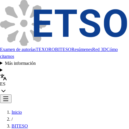
Examen de autorías
TEXORO
BITESO
Resúmenes
Red 3D
Cómo
citarnos
Más información
ES
Inicio
/
BITESO